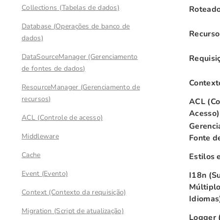
Collections (Tabelas de dados)
Roteado
Database (Operações de banco de
Recurso
dados)
DataSourceManager (Gerenciamento
Requisi
de fontes de dados)
Context
ResourceManager (Gerenciamento de
recursos)
ACL (Co
Acesso)
ACL (Controle de acesso)
Gerenci
Middleware
Fonte d
Cache
Estilos
Event (Evento)
I18n (S
Múltipl
Context (Contexto da requisição)
Idiomas
Migration (Script de atualização)
Logger 