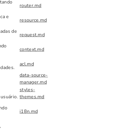
ntando
router.md
ca e
resource.md
madas de
request.md
ando
context.md
acl.md
idades.
data-source-
manager.md
styles-
usuário.
themes.md
ando
i18n.md
,