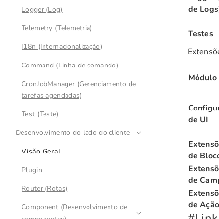
de Logs
Logger (Log)
Telemetry (Telemetria)
Testes
I18n (Internacionalização)
Extensõ
Command (Linha de comando)
Módulo
CronJobManager (Gerenciamento de
tarefas agendadas)
Configu
Test (Teste)
de UI
Desenvolvimento do lado do cliente
Extensõ
Visão Geral
de Bloc
Extensõ
Plugin
de Cam
Router (Rotas)
Extensõ
de Açã
Component (Desenvolvimento de
#
Link
componentes)