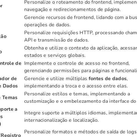
Personalize o roteamento do frontend, impleme
r
navegação e redirecionamentos de página.
Gerencie recursos de frontend, lidando com a bus
operações de dados.
Personalize requisições HTTP, processando cha
ção
API e transmissão de dados.
Obtenha e utilize o contexto da aplicação, acess
o
estados e serviços globais.
ntrole de
Implemente o controle de acesso no frontend,
gerenciando permissões para páginas e funcional
ador de
Gerencie e utilize múltiplas
fontes de dados
,
e Dados
implementando a troca e o acesso entre elas.
Personalize estilos e temas, implementando a
 e Temas
customização e o embelezamento da interface do 
uporte a
Integre suporte a múltiplos idiomas, implement
os
internacionalização e localização.
)
Personalize formatos e métodos de saída de logs
(Registro