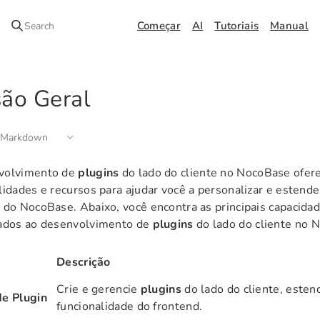
Começar
AI
Tutoriais
Manual
Search
são Geral
 Markdown
volvimento de
plugins
do lado do cliente no NocoBase ofere
lidades e recursos para ajudar você a personalizar e estende
 do NocoBase. Abaixo, você encontra as principais capacidad
nados ao desenvolvimento de
plugins
do lado do cliente no 
Descrição
Crie e gerencie
plugins
do lado do cliente, esten
de Plugin
funcionalidade do frontend.