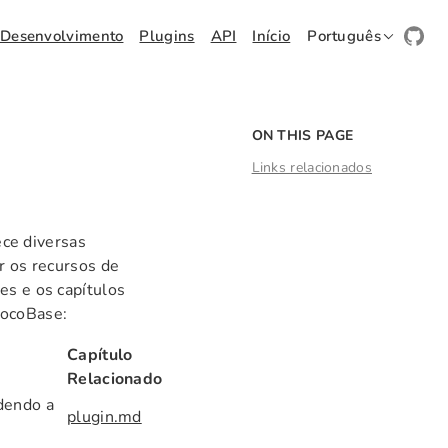
Desenvolvimento
Plugins
API
Início
Português
ON THIS PAGE
Links relacionados
ce diversas
r os recursos de
es e os capítulos
NocoBase:
Capítulo
Relacionado
dendo a
plugin.md