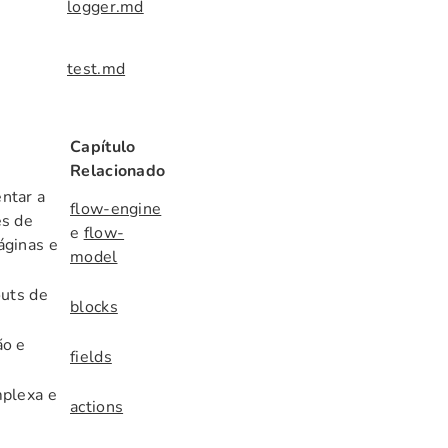
logger.md
test.md
Capítulo
Relacionado
ntar a
flow-engine
es de
e
flow-
áginas e
model
outs de
blocks
ão e
fields
mplexa e
actions