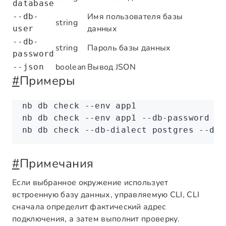
database
Имя пользователя базы
--db-
string
данных
user
--db-
string
Пароль базы данных
password
boolean
Вывод JSON
--json
#
Примеры
nb
 db
 check
 --env
 app1
nb
 db
 check
 --env
 app1
 --db-password
 ne
nb
 db
 check
 --db-dialect
 postgres
 --db-
#
Примечания
Если выбранное окружение использует
встроенную базу данных, управляемую CLI, CLI
сначала определит фактический адрес
подключения, а затем выполнит проверку.