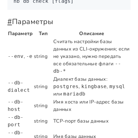
nb
 db
 check
 [flags]
#
Параметры
Параметр
Тип
Описание
Считать настройки базы
данных из CLI-окружения; если
,
string
не указано, нужно передать
--env
-e
все обязательные флаги
--
db-*
Диалект базы данных:
--db-
string
,
,
postgres
kingbase
mysql
dialect
или
mariadb
Имя хоста или IP-адрес базы
--db-
string
данных
host
--db-
string
TCP-порт базы данных
port
--db-
string
Имя базы данных