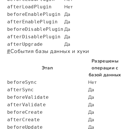
Нет
afterLoadPlugin
Да
beforeEnablePlugin
Да
afterEnablePlugin
Да
beforeDisablePlugin
Да
afterDisablePlugin
Да
afterUpgrade
#
События базы данных и хуки
Разрешены
Этап
операции с
базой данных
Нет
beforeSync
Да
afterSync
Да
beforeValidate
Да
afterValidate
Да
beforeCreate
Да
afterCreate
Да
beforeUpdate