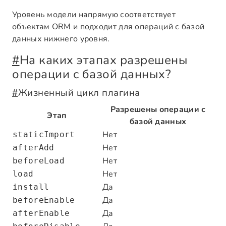
Уровень модели напрямую соответствует
объектам ORM и подходит для операций с базой
данных нижнего уровня.
#
На каких этапах разрешены
операции с базой данных?
#
Жизненный цикл плагина
Разрешены операции с
Этап
базой данных
Нет
staticImport
Нет
afterAdd
Нет
beforeLoad
Нет
load
Да
install
Да
beforeEnable
Да
afterEnable