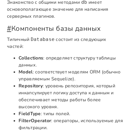
Знакомство с общими методами
имеет
db
основополагающее значение для написания
серверных плагинов.
#
Компоненты базы данных
Типичный
состоит из следующих
Database
частей:
Collections
: определяет структуру таблицы
данных.
Model
: соответствует моделям ORM (обычно
управляемым Sequelize).
Repository
: уровень репозитория, который
инкапсулирует логику доступа к данным и
обеспечивает методы работы более
высокого уровня.
FieldType
: типы полей.
FilterOperator
: операторы, используемые для
фильтрации.