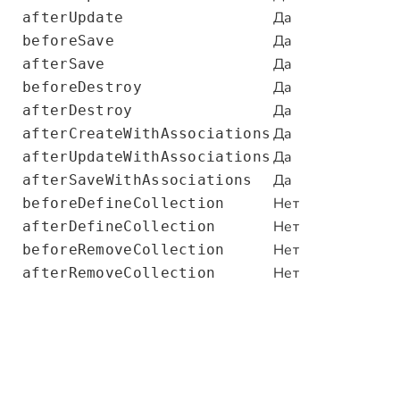
Да
afterUpdate
Да
beforeSave
Да
afterSave
Да
beforeDestroy
Да
afterDestroy
Да
afterCreateWithAssociations
Да
afterUpdateWithAssociations
Да
afterSaveWithAssociations
Нет
beforeDefineCollection
Нет
afterDefineCollection
Нет
beforeRemoveCollection
Нет
afterRemoveCollection