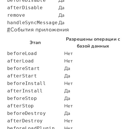
Да
beforeDisable
Да
afterDisable
Да
remove
Да
handleSyncMessage
#
События приложения
Разрешены операции с
Этап
базой данных
Нет
beforeLoad
Нет
afterLoad
Да
beforeStart
Да
afterStart
Нет
beforeInstall
Да
afterInstall
Да
beforeStop
Нет
afterStop
Да
beforeDestroy
Нет
afterDestroy
Нет
beforeLoadPlugin