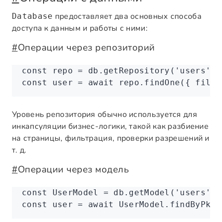
предоставляет два основных способа
Database
доступа к данным и работы с ними:
#
Операции через репозиторий
const
 repo
 =
 db
.getRepository
(
'users'
);
const
 user
 =
 await
 repo
.findOne
({ filte
Уровень репозитория обычно используется для
инкапсуляции бизнес-логики, такой как разбиение
на страницы, фильтрация, проверки разрешений и
т. д.
#
Операции через модель
const
 UserModel
 =
 db
.getModel
(
'users'
);
const
 user
 =
 await
 UserModel
.findByPk
(
1