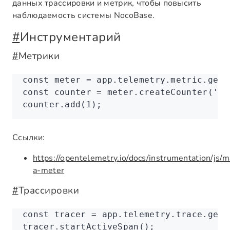
данных трассировки и метрик, чтобы повысить
наблюдаемость системы NocoBase.
#
Инструментарий
#
Метрики
const
 meter
 =
 app
.
telemetry
.
metric
.getM
const
 counter
 =
 meter
.createCounter
(
'ev
counter
.add
(
1
);
Ссылки:
https://opentelemetry.io/docs/instrumentation/js/
a-meter
#
Трассировки
const
 tracer
 =
 app
.
telemetry
.
trace
.getT
tracer
.startActiveSpan
();