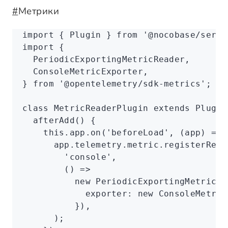
#
Метрики
import
 { Plugin } 
from
 '@nocobase/serve
import
 {
  PeriodicExportingMetricReader
,
  ConsoleMetricExporter
,
} 
from
 '@opentelemetry/sdk-metrics'
;
class
 MetricReaderPlugin
 extends
 Plugin
  afterAdd
() {
    this
.
app
.on
(
'beforeLoad'
,
 (app) 
=>
 
      app
.
telemetry
.
metric
.registerRead
        'console'
,
        () 
=>
          new
 PeriodicExportingMetricRe
            exporter
:
 new
 ConsoleMetric
          })
,
      );