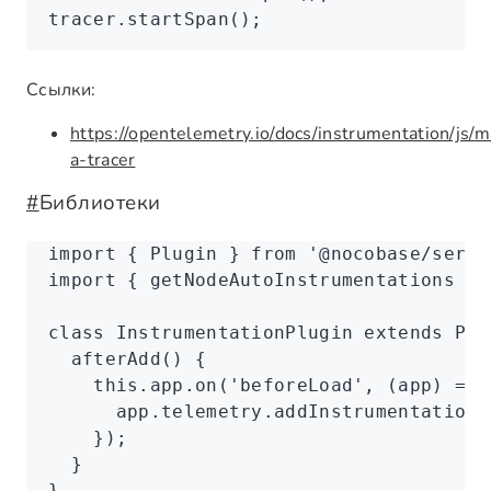
tracer
.startSpan
();
Ссылки:
https://opentelemetry.io/docs/instrumentation/js/
a-tracer
#
Библиотеки
import
 { Plugin } 
from
 '@nocobase/serve
import
 { getNodeAutoInstrumentations } 
class
 InstrumentationPlugin
 extends
 Plu
  afterAdd
() {
    this
.
app
.on
(
'beforeLoad'
,
 (app) 
=>
 
      app
.
telemetry
.addInstrumentation
(
    });
  }
}