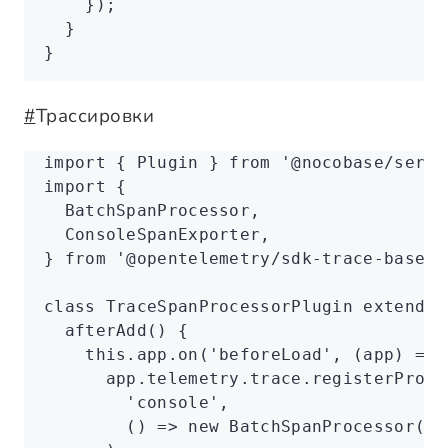
    });
  }
}
#
Трассировки
import
 { Plugin } 
from
 '@nocobase/serve
import
 {
  BatchSpanProcessor
,
  ConsoleSpanExporter
,
} 
from
 '@opentelemetry/sdk-trace-base'
;
class
 TraceSpanProcessorPlugin
 extends
 
  afterAdd
() {
    this
.
app
.on
(
'beforeLoad'
,
 (app) 
=>
 
      app
.
telemetry
.
trace
.registerProce
        'console'
,
        () 
=>
 new
 BatchSpanProcessor
(
ne