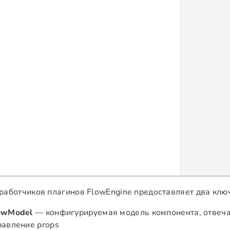
работчиков плагинов FlowEngine предоставляет два клю
owModel
— конфигурируемая модель компонента, отвечае
равление props