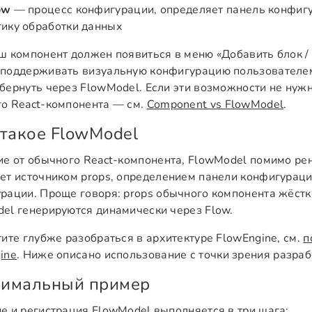
ow
— процесс конфигурации, определяет панель конфиг
гику обработки данных
ш компонент должен появиться в меню «Добавить блок / 
поддерживать визуальную конфигурацию пользователем
бернуть через FlowModel. Если эти возможности не нужн
о React-компонента — см.
Component vs FlowModel
.
 такое FlowModel
ие от обычного React-компонента, FlowModel помимо ре
ет источником props, определением панели конфигурац
рации. Проще говоря: props обычного компонента жёстко
el генерируются динамически через Flow.
тите глубже разобраться в архитектуре FlowEngine, см.
п
ine
. Ниже описано использование с точки зрения разраб
имальный пример
е и регистрация FlowModel выполняется в три шага: