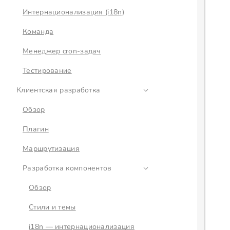
Интернационализация (i18n)
Команда
Менеджер cron-задач
Тестирование
Клиентская разработка
Обзор
Плагин
Маршрутизация
Разработка компонентов
Обзор
Стили и темы
i18n — интернационализация