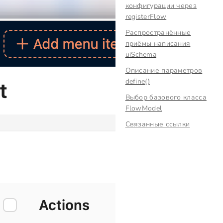
конфигурации через
registerFlow
Распространённые
приёмы написания
uiSchema
Описание параметров
define()
Выбор базового класса
FlowModel
Связанные ссылки