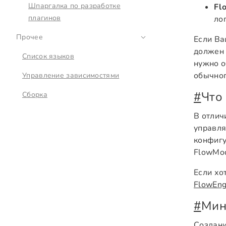
Шпаргалка по разработке
Fl
плагинов
ло
Прочее
Если Ва
должен 
Список языков
нужно о
обычног
Управление зависимостями
#
Что
Сборка
В отлич
управля
конфигу
FlowMod
Если хо
FlowEng
#
Мин
Создани