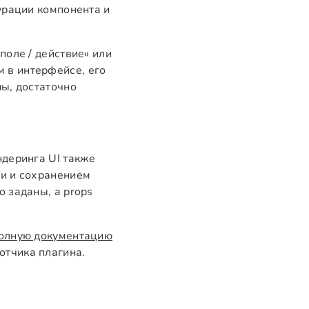
урации компонента и
поле / действие» или
 в интерфейсе, его
ы, достаточно
ндеринга UI также
ии и сохранением
 заданы, а props
олную документацию
отчика плагина.