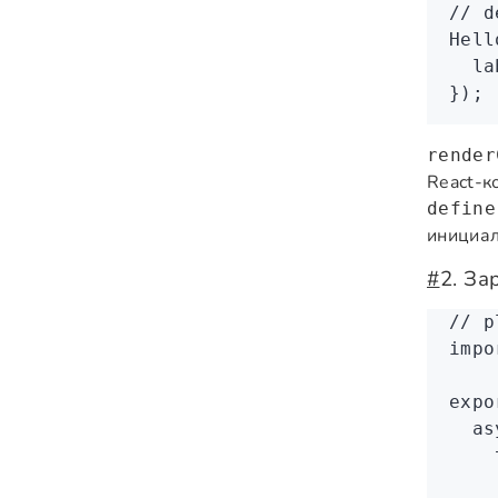
// 
Hell
  la
});
render
React-к
define
инициал
#
2. За
// p
impo
expo
  as
    
    