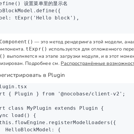
define() 设置菜单里的显示名
oBlockModel
.define
({
bel
:
 tExpr
(
'Hello block'
)
,
— это метод рендеринга этой модели, ан
Component()
омпонента.
используется для отложенного пере
tExpr()
выполняется на этапе загрузки модуля, и в этот моме
()
изирован. Подробнее см.
Распространённые возможности
регистрировать в Plugin
lugin.tsx
rt
 { Plugin } 
from
 '@nocobase/client-v2'
;
rt
 class
 MyPlugin
 extends
 Plugin
 {
ync
 load
() {
this
.
flowEngine
.registerModelLoaders
({
  HelloBlockModel
:
 {