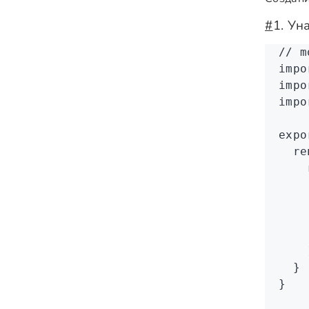
#
1. Ун
// m
impo
impo
impo
expo
  re
    
    
    
    
    
    
  }
}