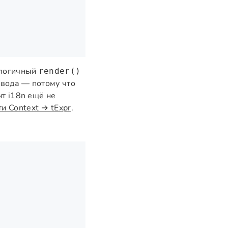
алогичный
render()
вода — потому что
нт i18n ещё не
 Context → tExpr
.