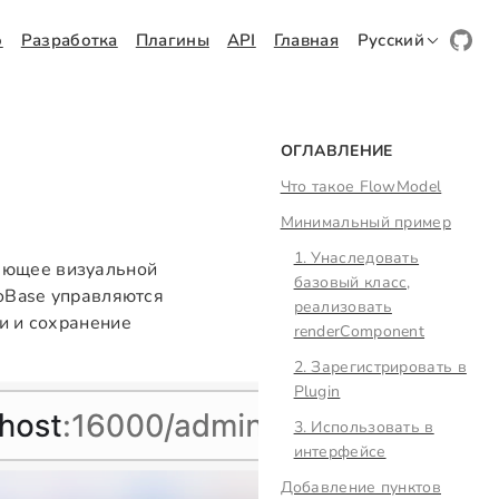
о
Разработка
Плагины
API
Главная
Русский
ОГЛАВЛЕНИЕ
Что такое FlowModel
Минимальный пример
1. Унаследовать
яющее визуальной
базовый класс,
coBase управляются
реализовать
и и сохранение
renderComponent
2. Зарегистрировать в
Plugin
3. Использовать в
интерфейсе
Добавление пунктов