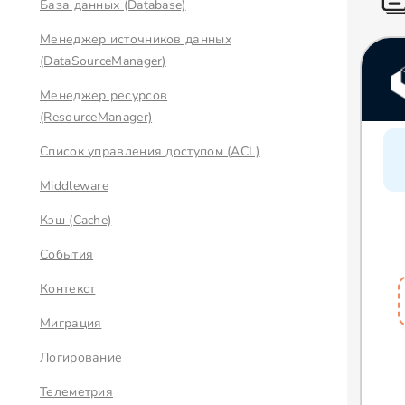
База данных (Database)
Менеджер источников данных
(DataSourceManager)
Менеджер ресурсов
(ResourceManager)
Список управления доступом (ACL)
Middleware
Кэш (Cache)
События
Контекст
Миграция
Логирование
Телеметрия