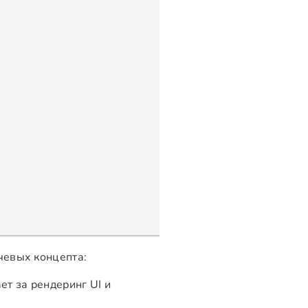
чевых концепта:
т за рендеринг UI и