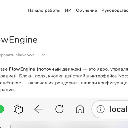
Начало работы
ИИ
Обучение
Руководств
owEngine
ировать Markdown
Base
FlowEngine (поточный движок)
— это ядро, управл
рацией. Блоки, поля, кнопки действий в интерфейсе No
lowEngine — включая их рендеринг, панели конфигураци
рации.