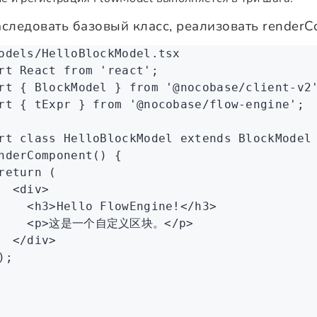
аследовать базовый класс, реализовать render
odels/HelloBlockModel.tsx
rt
 React 
from
 'react'
;
rt
 { BlockModel } 
from
 '@nocobase/client-v2
rt
 { tExpr } 
from
 '@nocobase/flow-engine'
;
rt
 class
 HelloBlockModel
 extends
 BlockModel
nderComponent
() {
return
 (
  <
div
>
    <
h3
>Hello FlowEngine!</
h3
>
    <
p
>这是一个自定义区块。</
p
>
  </
div
>
);