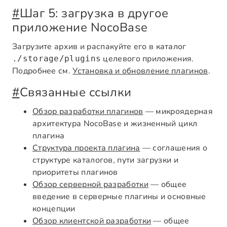
#
Шаг 5: загрузка в другое
приложение NocoBase
Загрузите архив и распакуйте его в каталог
целевого приложения.
./storage/plugins
Подробнее см.
Установка и обновление плагинов
.
#
Связанные ссылки
Обзор разработки плагинов
— микроядерная
архитектура NocoBase и жизненный цикл
плагина
Структура проекта плагина
— соглашения о
структуре каталогов, пути загрузки и
приоритеты плагинов
Обзор серверной разработки
— общее
введение в серверные плагины и основные
концепции
Обзор клиентской разработки
— общее