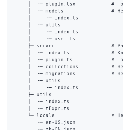
     │
  ├─
 plugin.tsx
            # Точк
     │
  ├─
 models
                # Необ
     │
  │
  └─
 index.ts
     │
  └─
 utils
     │
     ├─
 index.ts
     │
     └─
 useT.ts
     ├─
 server
                   # Расп
     │
  ├─
 index.ts
              # Клас
     │
  ├─
 plugin.ts
             # Точк
     │
  ├─
 collections
           # Необ
     │
  ├─
 migrations
            # Необ
     │
  └─
 utils
     │
     └─
 index.ts
     ├─
 utils
     │
  ├─
 index.ts
     │
  └─
 tExpr.ts
     └─
 locale
                   # Необ
        ├─
 en-US.json
        └─
 zh-CN.json