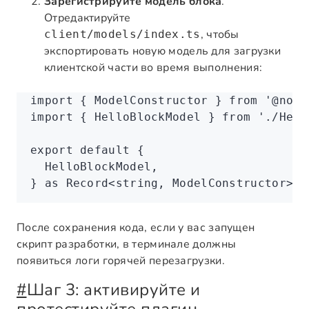
Зарегистрируйте модель блока
.
Отредактируйте
, чтобы
client/models/index.ts
экспортировать новую модель для загрузки
клиентской части во время выполнения:
import
 { ModelConstructor } 
from
 '@noco
import
 { HelloBlockModel } 
from
 './Hell
export
 default
 {
  HelloBlockModel
,
} 
as
 Record
<
string
,
 ModelConstructor
>;
После сохранения кода, если у вас запущен
скрипт разработки, в терминале должны
появиться логи горячей перезагрузки.
#
Шаг 3: активируйте и