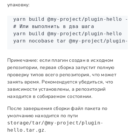
упаковку:
yarn
 build
 @my-project/plugin-hello
 --t
# Или выполнить в два шага
yarn
 build
 @my-project/plugin-hello
yarn
 nocobase
 tar
 @my-project/plugin-he
Примечание: если плагин создан в исходном
репозитории, первая сборка запустит полную
проверку типов всего репозитория, что может
занять время. Рекомендуется убедиться, что
зависимости установлены, а репозиторий
находится в собираемом состоянии.
После завершения сборки файл пакета по
умолчанию находится по пути
storage/tar/@my-project/plugin-
.
hello.tar.gz