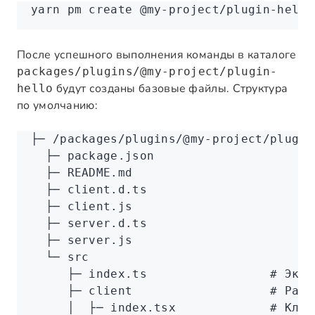
yarn
 pm
 create
 @my-project/plugin-hello
После успешного выполнения команды в каталоге
packages/plugins/@my-project/plugin-
будут созданы базовые файлы. Структура
hello
по умолчанию:
├─
 /packages/plugins/@my-project/plugin
  ├─
 package.json
  ├─
 README.md
  ├─
 client.d.ts
  ├─
 client.js
  ├─
 server.d.ts
  ├─
 server.js
  └─
 src
     ├─
 index.ts
                 # Эксп
     ├─
 client
                   # Расп
     │
  ├─
 index.tsx
             # Клас