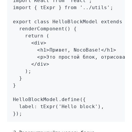
import
 React 
from
 'react'
;
import
 { tExpr } 
from
 '../utils'
;
export
 class
 HelloBlockModel
 extends
 Bl
  renderComponent
() {
    return
 (
      <
div
>
        <
h1
>Привет, NocoBase!</
h1
>
        <
p
>Это простой блок, отрисованн
      </
div
>
    );
  }
}
HelloBlockModel
.define
({
  label
:
 tExpr
(
'Hello block'
)
,
});