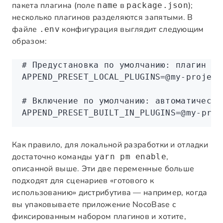
пакета плагина (поле
в
);
name
package.json
несколько плагинов разделяются запятыми. В
файле
конфигурация выглядит следующим
.env
образом:
# Предустановка по умолчанию: плагин по
APPEND_PRESET_LOCAL_PLUGINS
=
@my-project
# Включение по умолчанию: автоматически
APPEND_PRESET_BUILT_IN_PLUGINS
=
@my-proj
Как правило, для локальной разработки и отладки
достаточно команды
,
yarn pm enable
описанной выше. Эти две переменные больше
подходят для сценариев «готового к
использованию» дистрибутива — например, когда
вы упаковываете приложение NocoBase с
фиксированным набором плагинов и хотите,