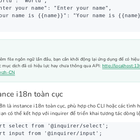
orld"
:
 "World"
,
nter your name"
:
 "Enter your name"
,
our name is {{name}}"
:
 "Your name is {{name
hêm file ngôn ngữ lần đầu, bạn cần khởi động lại ứng dụng để có hiệu
ác mục dịch đã có hiệu lực hay chưa thông qua API:
http://localhost:1
e=zh-CN
ance i18n toàn cục
là instance i18n toàn cục, phù hợp cho CLI hoặc các tình 
8n
Bạn có thể kết hợp với inquirer để triển khai tương tác dòng l
rt
 select 
from
 '@inquirer/select'
;
rt
 input 
from
 '@inquirer/input'
;