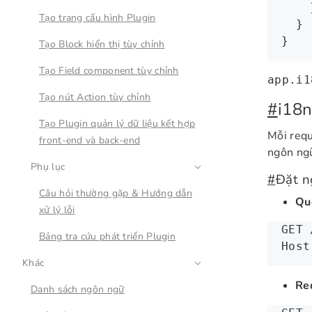
    
Tạo trang cấu hình Plugin
  }
}
Tạo Block hiển thị tùy chỉnh
Tạo Field component tùy chỉnh
app.i1
Tạo nút Action tùy chỉnh
#
i18n
Tạo Plugin quản lý dữ liệu kết hợp
Mỗi req
front-end và back-end
ngôn ngữ
Phụ lục
#
Đặt n
Câu hỏi thường gặp & Hướng dẫn
Qu
xử lý lỗi
GET
 
Bảng tra cứu phát triển Plugin
Host
Khác
Re
Danh sách ngôn ngữ