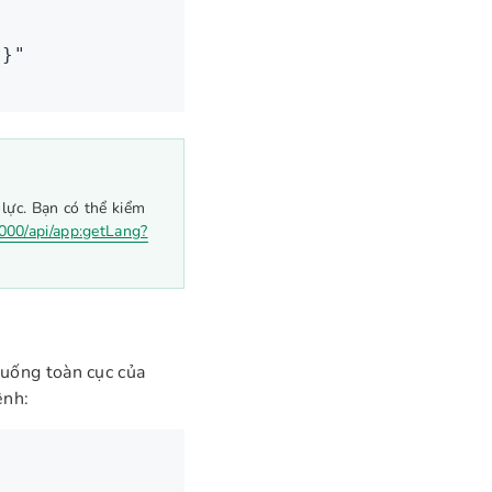
}}"
 lực. Bạn có thể kiểm
3000/api/app:getLang?
huống toàn cục của
ệnh: