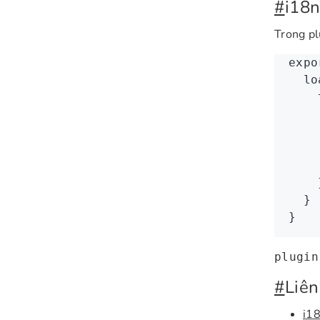
#
i18n
Trong pl
expo
  lo
    
    
    
    
    
    
  }
}
plugin
#
Liên
i18