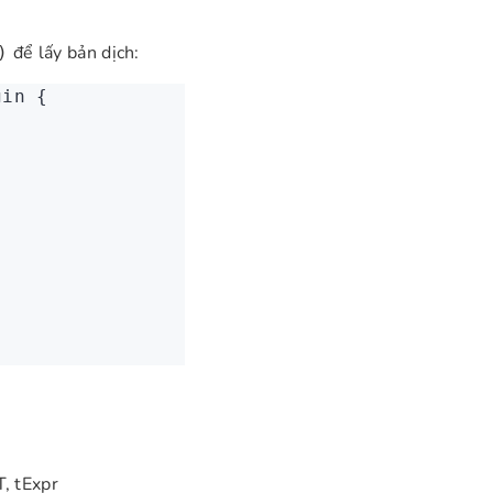
để lấy bản dịch:
)
gin
 {
T, tExpr