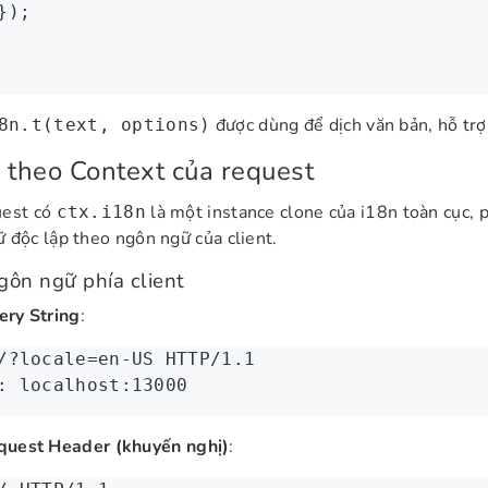
});
được dùng để dịch văn bản, hỗ trợ
8n.t(text, options)
 theo Context của request
uest có
là một instance clone của i18n toàn cục, p
ctx.i18n
 độc lập theo ngôn ngữ của client.
gôn ngữ phía client
ery String
:
/?locale=en-US
 HTTP/1.1
:
 localhost:13000
quest Header (khuyến nghị)
: