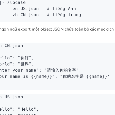
|
-
 /locale
  |
-
 en-US.json
   # Tiếng Anh
  |
-
 zh-CN.json
   # Tiếng Trung
 ngôn ngữ export một object JSON chứa toàn bộ các mục dịch 
h-CN.json
ello"
:
 "你好"
,
orld"
:
 "世界"
,
nter your name"
:
 "请输入你的名字"
,
our name is {{name}}"
:
 "你的名字是 {{name}}"
n-US.json
ello"
:
 "Hello"
,