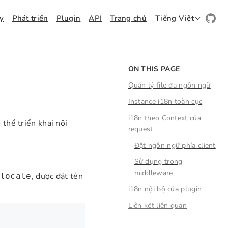
ay
Phát triển
Plugin
API
Trang chủ
Tiếng Việt
ON THIS PAGE
Quản lý file đa ngôn ngữ
Instance i18n toàn cục
i18n theo Context của
 thể triển khai nội
request
Đặt ngôn ngữ phía client
Sử dụng trong
middleware
, được đặt tên
locale
i18n nội bộ của plugin
Liên kết liên quan