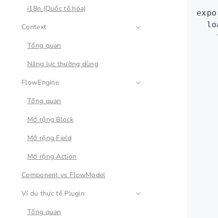
i18n (Quốc tế hóa)
expo
  lo
Context
    
Tổng quan
    
    
Năng lực thường dùng
    
FlowEngine
    
    
Tổng quan
    
    
Mở rộng Block
Mở rộng Field
    
Mở rộng Action
    
Component vs FlowModel
    
    
Ví dụ thực tế Plugin
    
Tổng quan