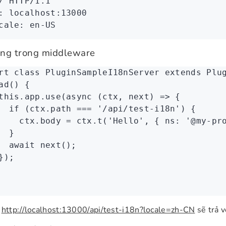
/
 HTTP/1.1
:
 localhost:13000
cale:
 en-US
ng trong middleware
rt
 class
 PluginSampleI18nServer
 extends
 Plu
ad
() {
this
.
app
.use
(
async
 (ctx
,
 next) 
=>
 {
  if
 (
ctx
.path 
===
 '/api/test-i18n'
) {
    ctx
.body 
=
 ctx
.t
(
'Hello'
,
 { ns
:
 '@my-pr
  }
  await
 next
();
});
p
http://localhost:13000/api/test-i18n?locale=zh-CN
sẽ trả 