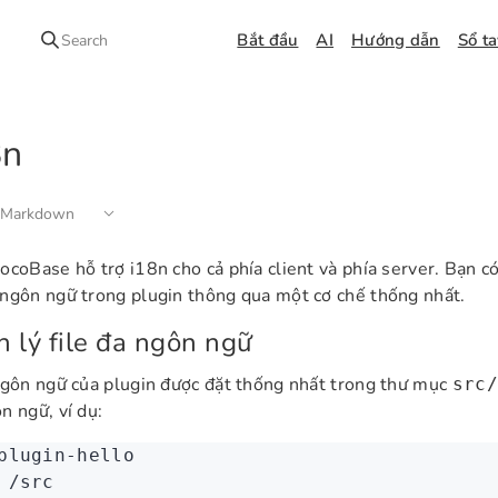
Bắt đầu
AI
Hướng dẫn
Sổ t
Search
8n
 Markdown
ocoBase hỗ trợ i18n cho cả phía client và phía server. Bạn có
ngôn ngữ trong plugin thông qua một cơ chế thống nhất.
 lý file đa ngôn ngữ
ngôn ngữ của plugin được đặt thống nhất trong thư mục
src/
n ngữ, ví dụ:
plugin-hello
 /src