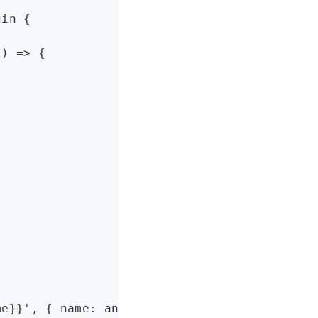
gin
 {
() 
=>
 {
me}}'
,
 { name
:
 answer2 }));