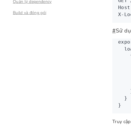
GET
 
Quản lý dependency
Host
Build và đóng gói
X-Lo
#
Sử dụ
expo
  lo
    
    
    
    
    
    
  }
}
Truy cậ