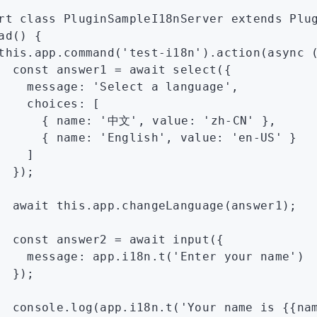
rt
 class
 PluginSampleI18nServer
 extends
 Plu
ad
() {
this
.
app
.command
(
'test-i18n'
)
.action
(
async
 
  const
 answer1
 =
 await
 select
({
    message
:
 'Select a language'
,
    choices
:
 [
      { name
:
 '中文'
,
 value
:
 'zh-CN'
 }
,
      { name
:
 'English'
,
 value
:
 'en-US'
 }
    ]
  });
  await
 this
.
app
.changeLanguage
(answer1);
  const
 answer2
 =
 await
 input
({
    message
:
 app
.
i18n
.t
(
'Enter your name'
)
  });
  console
.log
(
app
.
i18n
.t
(
'Your name is {{na