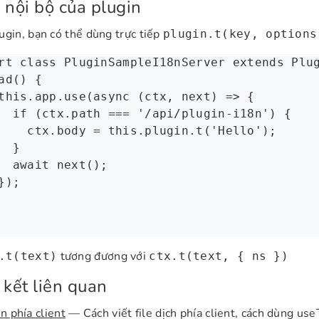
 nội bộ của plugin
ugin, bạn có thể dùng trực tiếp
plugin.t(key, options
rt
 class
 PluginSampleI18nServer
 extends
 Plu
ad
() {
this
.
app
.use
(
async
 (ctx
,
 next) 
=>
 {
  if
 (
ctx
.path 
===
 '/api/plugin-i18n'
) {
    ctx
.body 
=
 this
.
plugin
.t
(
'Hello'
);
  }
  await
 next
();
});
tương đương với
.t(text)
ctx.t(text, { ns })
 kết liên quan
n phía client
— Cách viết file dịch phía client, cách dùng use