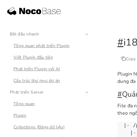
Bắt đầu nhanh
#
i1
Tổng quan phát triển Plugin
Viết Plugin đầu tiên
Copy
Phát triển Plugin với AI
Plugin N
Cấu trúc thư mục dự án
dung đa 
Phát triển Server
#
Quản
Tổng quan
File đa 
theo ngô
Plugin
|
-
 /
Collections (Bảng dữ liệu)
  |
-