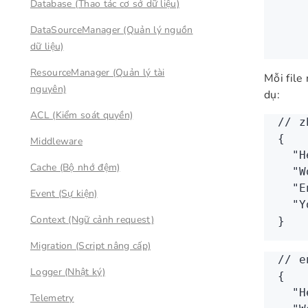
Database (Thao tác cơ sở dữ liệu)
    
    
DataSourceManager (Quản lý nguồn
    
dữ liệu)
ResourceManager (Quản lý tài
Mỗi file
nguyên)
dụ:
ACL (Kiểm soát quyền)
// z
{
Middleware
  "H
Cache (Bộ nhớ đệm)
  "W
  "E
Event (Sự kiện)
  "Y
Context (Ngữ cảnh request)
}
Migration (Script nâng cấp)
// e
Logger (Nhật ký)
{
  "H
Telemetry