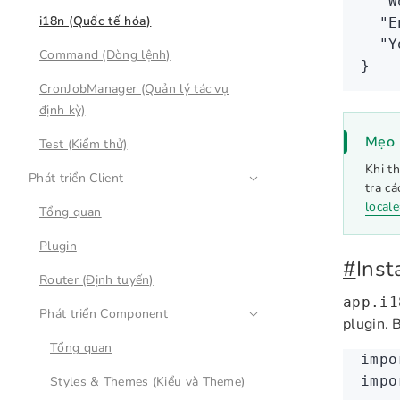
  "W
i18n (Quốc tế hóa)
  "E
  "Y
Command (Dòng lệnh)
}
CronJobManager (Quản lý tác vụ
định kỳ)
Mẹo
Test (Kiểm thử)
Khi t
Phát triển Client
tra c
local
Tổng quan
Plugin
#
Inst
Router (Định tuyến)
app.i1
Phát triển Component
plugin. 
Tổng quan
impo
impo
Styles & Themes (Kiểu và Theme)