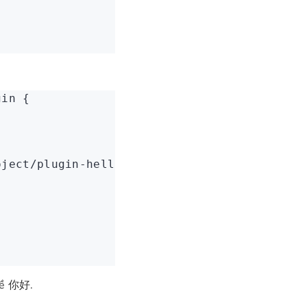
gin
 {
oject/plugin-hello'
 });
về
.
你好