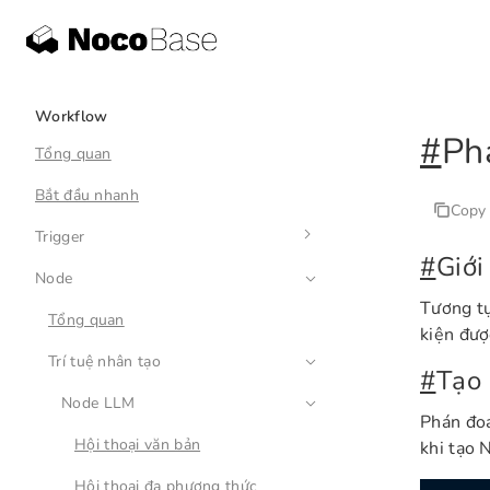
Workflow
#
Ph
Tổng quan
Bắt đầu nhanh
Copy
Trigger
#
Giới
Node
Tổng quan
Tương t
Sự kiện bảng dữ liệu
Tổng quan
kiện đượ
Tác vụ định kỳ
Trí tuệ nhân tạo
#
Tạo
Sự kiện trước Action
Node LLM
Phán đoán
Sự kiện sau Action
Hội thoại văn bản
khi tạo 
Sự kiện Action tùy chỉnh
Hội thoại đa phương thức