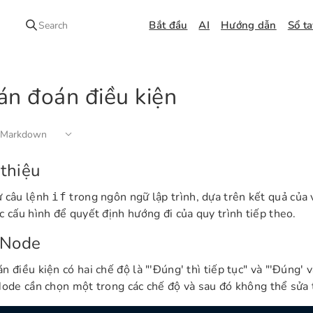
Bắt đầu
AI
Hướng dẫn
Sổ t
Search
án đoán điều kiện
 Markdown
 thiệu
ự câu lệnh
trong ngôn ngữ lập trình, dựa trên kết quả của
if
c cấu hình để quyết định hướng đi của quy trình tiếp theo.
 Node
 điều kiện có hai chế độ là "'Đúng' thì tiếp tục" và "'Đúng' và
Node cần chọn một trong các chế độ và sau đó không thể sửa