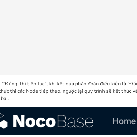
 "'Đúng' thì tiếp tục", khi kết quả phán đoán điều kiện là "Đú
 thực thi các Node tiếp theo, ngược lại quy trình sẽ kết thúc 
 bại.