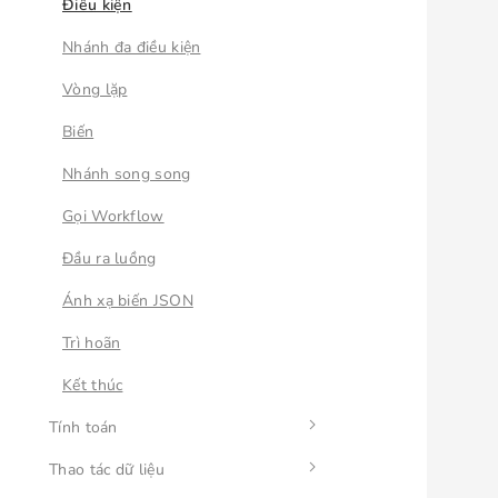
Điều kiện
Nhánh đa điều kiện
Vòng lặp
Biến
Nhánh song song
Gọi Workflow
Đầu ra luồng
Ánh xạ biến JSON
Trì hoãn
Kết thúc
Tính toán
Thao tác dữ liệu
Tính toán