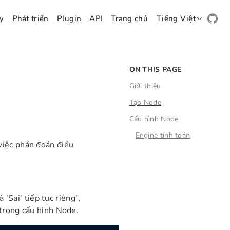
ay
Phát triển
Plugin
API
Trang chủ
Tiếng Việt
ON THIS PAGE
Giới thiệu
Tạo Node
Cấu hình Node
Engine tính toán
 việc phán đoán điều
 'Sai' tiếp tục riêng",
 trong cấu hình Node.