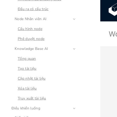
Phê duyệt
Đầu ra có cấu trúc
Webhook
Node Nhân viên AI
Cấu hình node
Phê duyệt node
Knowledge Base AI
Tổng quan
Tạo tài liệu
Cập nhật tài liệu
Xóa tài liệu
Truy xuất tài liệu
Điều khiển luồng