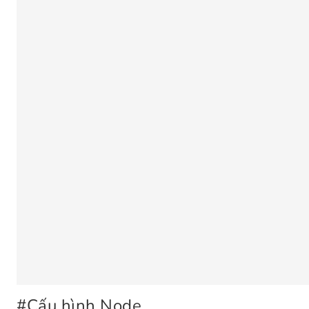
#
Cấu hình Node