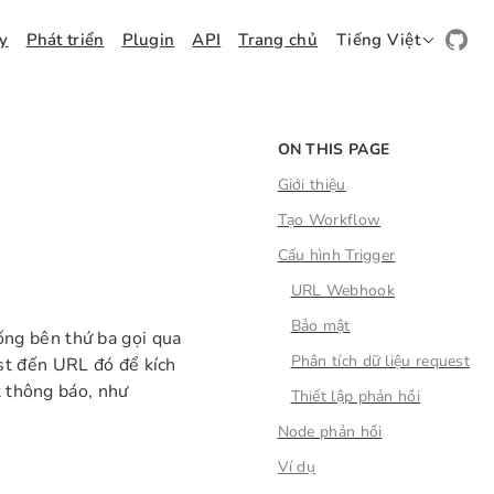
ay
Phát triển
Plugin
API
Trang chủ
Tiếng Việt
ON THIS PAGE
Giới thiệu
Tạo Workflow
Cấu hình Trigger
URL Webhook
Bảo mật
ng bên thứ ba gọi qua
Phân tích dữ liệu request
st đến URL đó để kích
t thông báo, như
Thiết lập phản hồi
Node phản hồi
Ví dụ