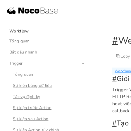
Workflow
#
We
Tổng quan
Bắt đầu nhanh
Copy
Trigger
Workflow
Tổng quan
#
Giới
Sự kiện bảng dữ liệu
Trigger 
HTTP Req
Tác vụ định kỳ
hoạt việ
Sự kiện trước Action
callback 
Sự kiện sau Action
#
Tạo
Sự kiện Action tùy chỉnh