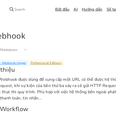
Bắt đầu
AI
Hướng dẫn
Sổ t
Search
bhook
 Markdown
: Webhook trigger
Professional Edition
+
 thiệu
Webhook được dùng để cung cấp một URL có thể được hệ thố
uest, khi sự kiện của bên thứ ba xảy ra sẽ gửi HTTP Reque
c thực thi quy trình. Phù hợp với việc hệ thống bên ngoài phá
thanh toán, tin nhắn...
 Workflow