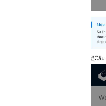
Mẹo
Sự kh
thực 
được 
#
Cấu 