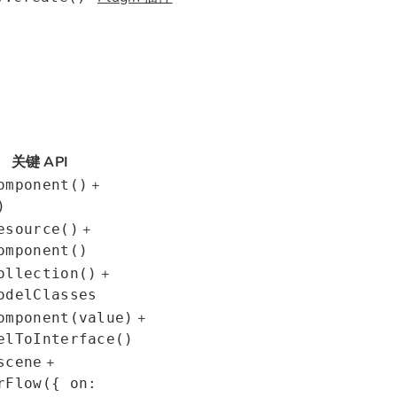
关键 API
+
omponent()
)
+
esource()
omponent()
+
ollection()
odelClasses
+
omponent(value)
elToInterface()
+
scene
rFlow({ on: