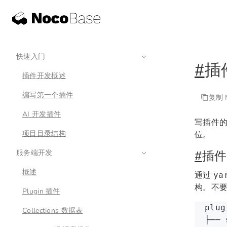
快速入门
#
插
插件开发概述
编写第一个插件
复制 M
AI 开发插件
写插件的
项目目录结构
位。
服务端开发
#
插件
概述
通过
ya
构。不
Plugin 插件
plug
Collections 数据表
├──
 