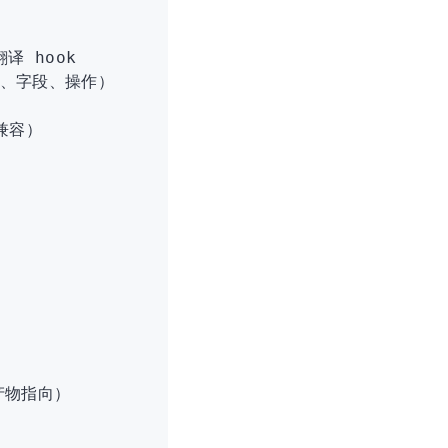
 翻译 hook
（区块、字段、操作）
，兼容）
建产物指向）