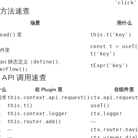
'click'
方法速查
场景
用什么
里
oad()
this.t('key')
const t = useT(
 组件里
t('key')
odel 静态定义（
、
define()
tExpr('key')
）
erFlow()
 API 调用速查
什么
在 Plugin 里
在组件里
 请求
this.context.api.request()
ctx.api.reques
译
this.t()
useT()
志
this.context.logger
ctx.logger
由
—
this.router.add()
航
—
ctx.router.nav
窗
—
ctx.viewer.dia