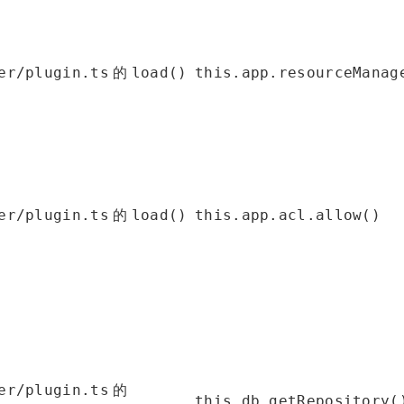
的
er/plugin.ts
load()
this.app.resourceManag
的
er/plugin.ts
load()
this.app.acl.allow()
的
er/plugin.ts
this.db.getRepository(