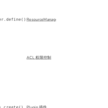
ResourceManager
er.define()
ACL 权限控制
Plugin 插件
).create()