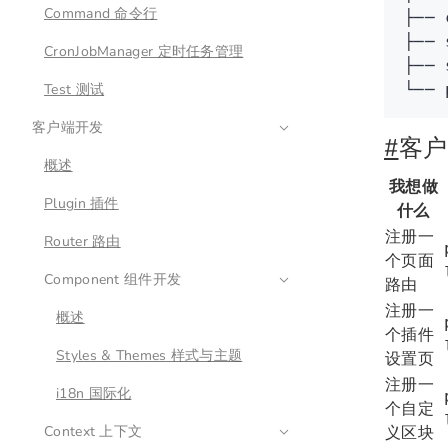
Command 命令行
├──
 
├──
 
CronJobManager 定时任务管理
├──
 
Test 测试
└──
 
客户端开发
#
客户
概述
我想做
Plugin 插件
什么
注册一
Router 路由
个页面
Component 组件开发
路由
注册一
概述
个插件
Styles & Themes 样式与主题
设置页
注册一
i18n 国际化
个自定
Context 上下文
义区块