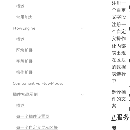
注册一
概述
个自定
义字段
常用能力
注册一
FlowEngine
个自定
义操作
概述
让内部
区块扩展
表出现
在区块
字段扩展
的数据
操作扩展
表选择
中
Component vs FlowModel
翻译插
插件实战示例
件的文
概述
案
#
服务
做一个插件设置页
做一个自定义展示区块
我