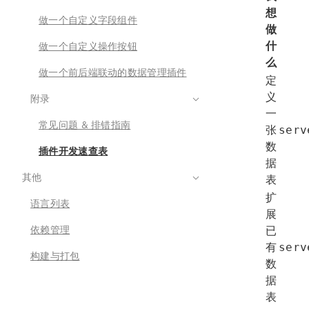
想
做一个自定义字段组件
做
什
做一个自定义操作按钮
么
做一个前后端联动的数据管理插件
定
义
附录
一
常见问题 & 排错指南
张
serv
数
插件开发速查表
据
其他
表
扩
语言列表
展
依赖管理
已
有
serv
构建与打包
数
据
表