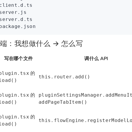
client.d.ts
server.js
server.d.ts
package.json
端：我想做什么 → 怎么写
写在哪个文件
调什么 API
的
plugin.tsx
this.router.add()
load()
的
plugin.tsx
pluginSettingsManager.addMenuI
load()
addPageTabItem()
的
plugin.tsx
this.flowEngine.registerModelL
load()