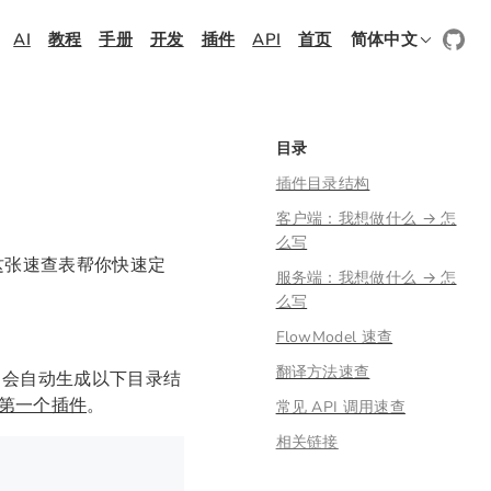
AI
教程
手册
开发
插件
API
首页
简体中文
目录
插件目录结构
客户端：我想做什么 → 怎
么写
。这张速查表帮你快速定
服务端：我想做什么 → 怎
么写
FlowModel 速查
翻译方法速查
会自动生成以下目录结
第一个插件
。
常见 API 调用速查
相关链接