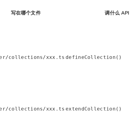
写在哪个文件
调什么 API
er/collections/xxx.ts
defineCollection()
er/collections/xxx.ts
extendCollection()