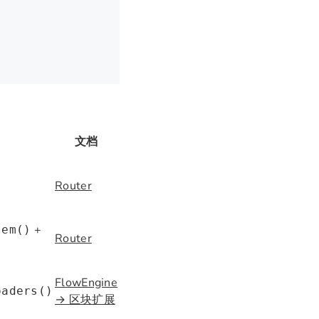
文档
Router
+
tem()
Router
FlowEngine
oaders()
→ 区块扩展