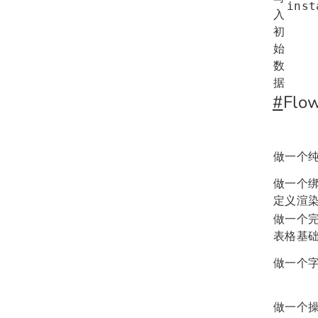
inst
入
初
始
数
据
#
Flo
做一个
做一个
定义渲
做一个
表格基
做一个
做一个