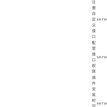
注
册
自
定
serv
义
接
口
配
置
接
serv
口
权
限
插
件
安
装
时
serv
写