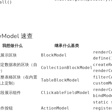
all()
wModel 速查
我想做什么
继承什么基类
renderC
纯展示区块
BlockModel
define(
绑定数据表的区块（自
createR
CollectionBlockModel
染）
renderC
完整表格区块（在内置
filterC
TableBlockModel
础上定制）
customM
renderC
字段展示组件
ClickableFieldModel
bindMod
static 
操作按钮
ActionModel
registe