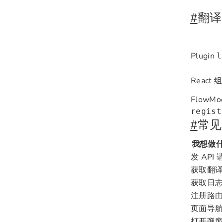
#
翻译
Plugin
l
React
FlowM
regist
#
常见
我想做
发 API
获取翻
获取日
注册路
页面导
打开弹