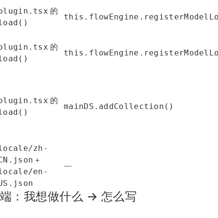
的
plugin.tsx
this.flowEngine.registerModelL
load()
的
plugin.tsx
this.flowEngine.registerModelL
load()
的
plugin.tsx
mainDS.addCollection()
load()
locale/zh-
+
CN.json
—
locale/en-
US.json
端：我想做什么 → 怎么写