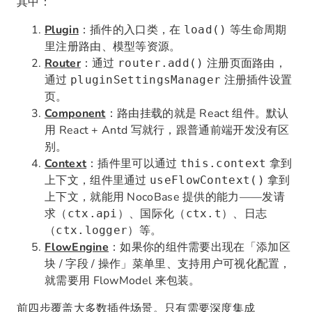
其中：
Plugin
：插件的入口类，在
等生命周期
load()
里注册路由、模型等资源。
Router
：通过
注册页面路由，
router.add()
通过
注册插件设置
pluginSettingsManager
页。
Component
：路由挂载的就是 React 组件。默认
用 React + Antd 写就行，跟普通前端开发没有区
别。
Context
：插件里可以通过
拿到
this.context
上下文，组件里通过
拿到
useFlowContext()
上下文，就能用 NocoBase 提供的能力——发请
求（
）、国际化（
）、日志
ctx.api
ctx.t
（
）等。
ctx.logger
FlowEngine
：如果你的组件需要出现在「添加区
块 / 字段 / 操作」菜单里、支持用户可视化配置，
就需要用 FlowModel 来包装。
前四步覆盖大多数插件场景。只有需要深度集成