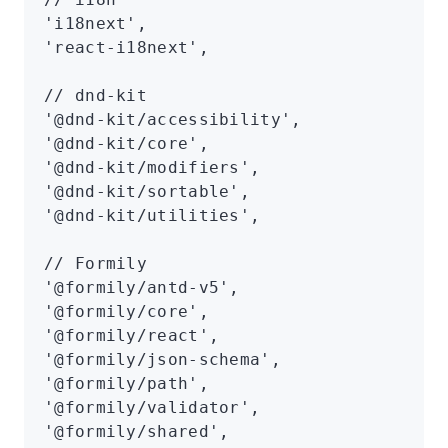
'i18next'
,
'react-i18next'
,
// dnd-kit
'@dnd-kit/accessibility'
,
'@dnd-kit/core'
,
'@dnd-kit/modifiers'
,
'@dnd-kit/sortable'
,
'@dnd-kit/utilities'
,
// Formily
'@formily/antd-v5'
,
'@formily/core'
,
'@formily/react'
,
'@formily/json-schema'
,
'@formily/path'
,
'@formily/validator'
,
'@formily/shared'
,