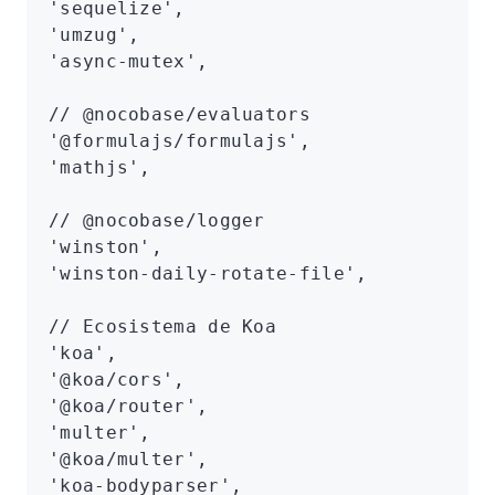
'sequelize'
,
'umzug'
,
'async-mutex'
,
// @nocobase/evaluators
'@formulajs/formulajs'
,
'mathjs'
,
// @nocobase/logger
'winston'
,
'winston-daily-rotate-file'
,
// Ecosistema de Koa
'koa'
,
'@koa/cors'
,
'@koa/router'
,
'multer'
,
'@koa/multer'
,
'koa-bodyparser'
,