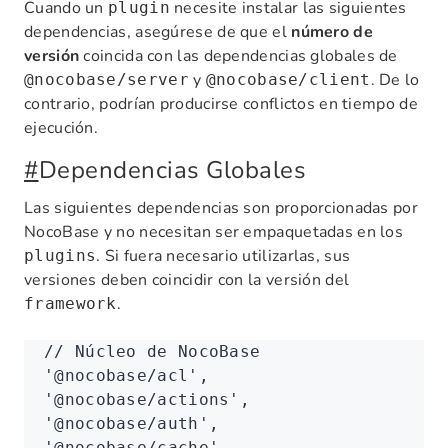
Cuando un
necesite instalar las siguientes
plugin
dependencias, asegúrese de que el
número de
versión
coincida con las dependencias globales de
y
. De lo
@nocobase/server
@nocobase/client
contrario, podrían producirse conflictos en tiempo de
ejecución.
#
Dependencias Globales
Las siguientes dependencias son proporcionadas por
NocoBase y no necesitan ser empaquetadas en los
. Si fuera necesario utilizarlas, sus
plugins
versiones deben coincidir con la versión del
.
framework
// Núcleo de NocoBase
'@nocobase/acl'
,
'@nocobase/actions'
,
'@nocobase/auth'
,
'@nocobase/cache'
,