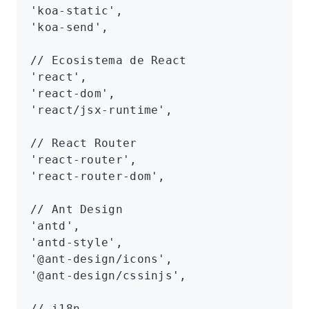
'koa-static'
,
'koa-send'
,
// Ecosistema de React
'react'
,
'react-dom'
,
'react/jsx-runtime'
,
// React Router
'react-router'
,
'react-router-dom'
,
// Ant Design
'antd'
,
'antd-style'
,
'@ant-design/icons'
,
'@ant-design/cssinjs'
,
// i18n