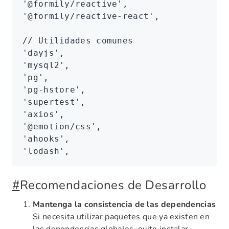
'@formily/reactive'
,
'@formily/reactive-react'
,
// Utilidades comunes
'dayjs'
,
'mysql2'
,
'pg'
,
'pg-hstore'
,
'supertest'
,
'axios'
,
'@emotion/css'
,
'ahooks'
,
'lodash'
,
#
Recomendaciones de Desarrollo
Mantenga la consistencia de las dependencias
Si necesita utilizar paquetes que ya existen en