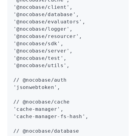
'@nocobase/client'
,
'@nocobase/database'
,
'@nocobase/evaluators'
,
'@nocobase/logger'
,
'@nocobase/resourcer'
,
'@nocobase/sdk'
,
'@nocobase/server'
,
'@nocobase/test'
,
'@nocobase/utils'
,
// @nocobase/auth
'jsonwebtoken'
,
// @nocobase/cache
'cache-manager'
,
'cache-manager-fs-hash'
,
// @nocobase/database