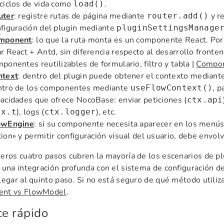
ciclos de vida como
.
load()
uter
: registre rutas de página mediante
y re
router.add()
figuración del plugin mediante
pluginSettingsManage
mponent
: lo que la ruta monta es un componente React. Por
r React + Antd, sin diferencia respecto al desarrollo fronten
ponentes reutilizables de formulario, filtro y tabla |
Compon
ntext
: dentro del plugin puede obtener el contexto mediant
ntro de los componentes mediante
, p
useFlowContext()
acidades que ofrece NocoBase: enviar peticiones (
ctx.api
), logs (
), etc.
tx.t
ctx.logger
owEngine
: si su componente necesita aparecer en los menús 
ion» y permitir configuración visual del usuario, debe envo
eros cuatro pasos cubren la mayoría de los escenarios de p
 una integración profunda con el sistema de configuración 
legar al quinto paso. Si no está seguro de qué método utiliz
nt vs FlowModel
.
ce rápido