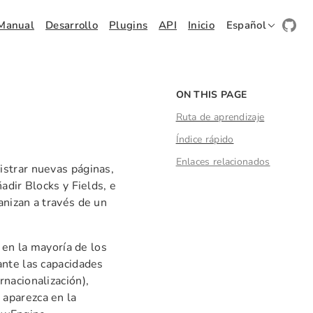
Manual
Desarrollo
Plugins
API
Inicio
Español
ON THIS PAGE
Ruta de aprendizaje
Índice rápido
Enlaces relacionados
istrar nuevas páginas,
adir Blocks y Fields, e
anizan a través de un
 en la mayoría de los
ante las capacidades
nacionalización),
aparezca en la