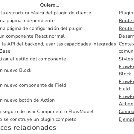
Quiero…
la estructura básica del plugin de cliente
Plugin
una página independiente
Route
na página de configuración del plugin
Route
r un componente React normal
Desarr
 la API del backend, usar las capacidades integradas
Contex
Base
comun
izar el estilo del componente
Style
FlowEn
un nuevo Block
Block
FlowEn
un nuevo componente de Field
Field
FlowEn
un nuevo botón de Action
Action
y seguro de usar Component o FlowModel
Compo
o se construye un plugin completo
Ejempl
ces relacionados