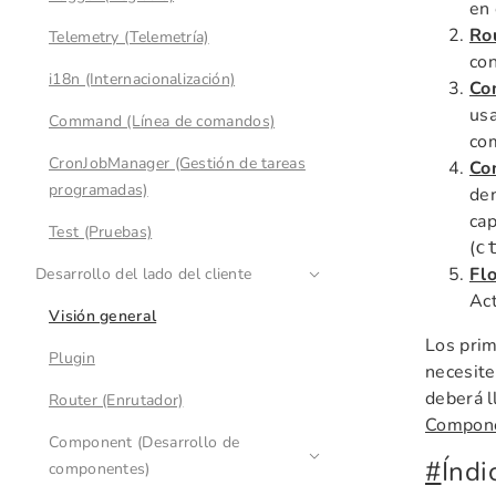
en 
Ro
Telemetry (Telemetría)
con
i18n (Internacionalización)
Co
usa
Command (Línea de comandos)
com
CronJobManager (Gestión de tareas
Co
programadas)
de
cap
Test (Pruebas)
(
c
Fl
Desarrollo del lado del cliente
Act
Visión general
Los prim
Plugin
necesite
deberá l
Router (Enrutador)
Compone
Component (Desarrollo de
#
Índi
componentes)