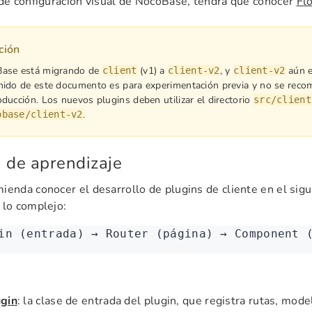
 de configuración visual de NocoBase, tendrá que conocer
Fl
ción
ase está migrando de
(v1) a
, y
aún e
client
client-v2
client-v2
nido de este documento es para experimentación previa y no se reco
ducción. Los nuevos plugins deben utilizar el directorio
src/client
.
obase/client-v2
 de aprendizaje
ienda conocer el desarrollo de plugins de cliente en el sigu
 lo complejo:
in (entrada) → Router (página) → Component 
ugin
: la clase de entrada del plugin, que registra rutas, mod