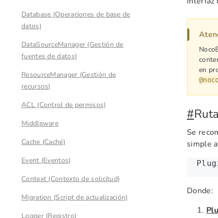
interfaz
Database (Operaciones de base de
datos)
Aten
DataSourceManager (Gestión de
NocoB
fuentes de datos)
conte
en pro
ResourceManager (Gestión de
@noc
recursos)
ACL (Control de permisos)
#
Ruta
Middleware
Se recom
Cache (Caché)
simple a
Event (Eventos)
Plug
Context (Contexto de solicitud)
Donde:
Migration (Script de actualización)
Pl
Logger (Registro)