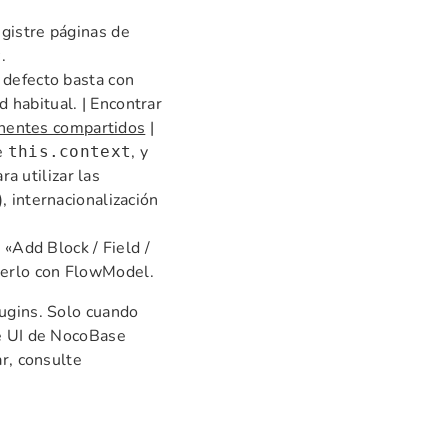
gistre páginas de
.
r
 defecto basta con
d habitual. | Encontrar
entes compartidos
|
e
, y
this.context
ara utilizar las
), internacionalización
«Add Block / Field /
lverlo con FlowModel.
lugins. Solo cuando
de UI de NocoBase
ar, consulte