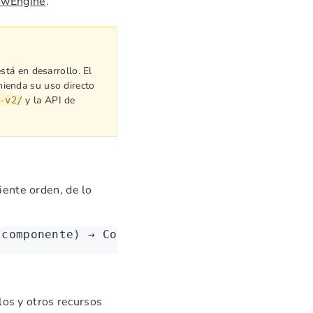
owEngine
.
stá en desarrollo. El
mienda su uso directo
y la API de
-v2/
iente orden, de lo
(componente) → Context (contexto) → FlowEngi
elos y otros recursos