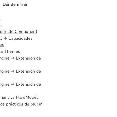
Dónde mirar
r
r
ollo de Component
t → Capacidades
es
s & Themes
gine → Extensión de
gine → Extensión de
gine → Extensión de
nent vs FlowModel
os prácticos de plugin