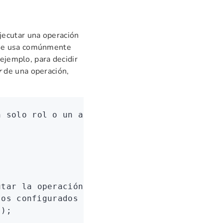
ejecutar una operación
Se usa comúnmente
 ejemplo, para decidir
r
de una operación,
n solo rol o un array de roles
utar la operación 
${
result
.action
}
`
);
jos configurados a través de `addFixedParams
s);