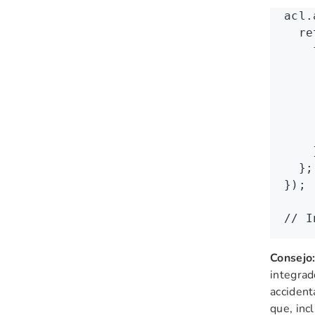
acl
.
  re
    
    
    
    
    
    
    
  };
});
// I
Consejo
integrad
accident
que, inc