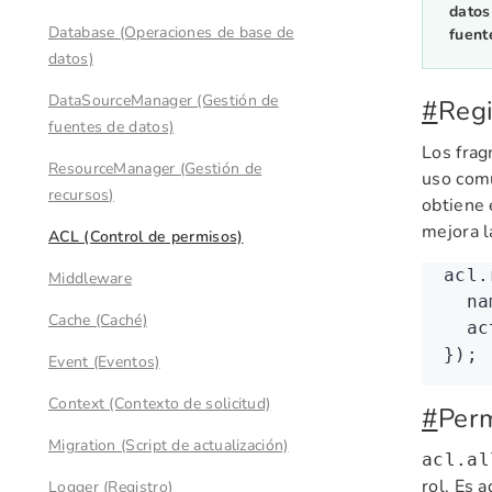
datos
Database (Operaciones de base de
fuent
datos)
DataSourceManager (Gestión de
#
Regi
fuentes de datos)
Los frag
ResourceManager (Gestión de
uso comú
recursos)
obtiene 
mejora l
ACL (Control de permisos)
acl
.
Middleware
  na
Cache (Caché)
  ac
});
Event (Eventos)
Context (Contexto de solicitud)
#
Perm
Migration (Script de actualización)
acl.al
rol. Es 
Logger (Registro)