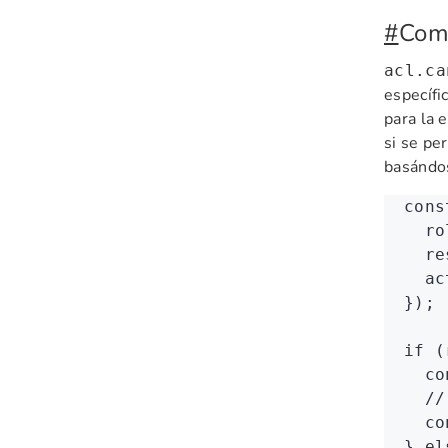
#
Com
acl.ca
específi
para la 
si se pe
basándos
cons
  ro
  re
  ac
});
if
 (
  co
  //
  co
} 
el