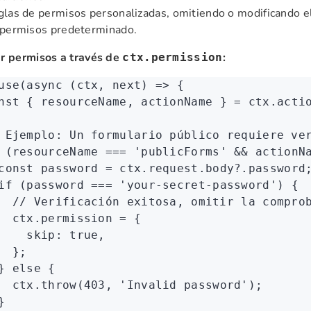
las de permisos personalizadas, omitiendo o modificando el 
 permisos predeterminado.
ar permisos a través de
:
ctx.permission
use
(
async
 (ctx
,
 next) 
=>
 {
nst
 { 
resourceName
,
 actionName
 } 
=
 ctx
.acti
 Ejemplo: Un formulario público requiere ve
 (resourceName 
===
 'publicForms'
 &&
 actionN
const
 password
 =
 ctx
.
request
.
body
?.password
if
 (password 
===
 'your-secret-password'
) {
  // Verificación exitosa, omitir la compro
  ctx
.permission 
=
 {
    skip
:
 true
,
  };
} 
else
 {
  ctx
.throw
(
403
,
 'Invalid password'
);
}