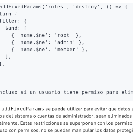
addFixedParams
(
'roles'
,
 'destroy'
,
 () 
=>
 {
turn
 {
filter
:
 {
  $and
:
 [
    { 
'name.$ne'
:
 'root'
 }
,
    { 
'name.$ne'
:
 'admin'
 }
,
    { 
'name.$ne'
:
 'member'
 }
,
  ]
,
}
,
ncluso si un usuario tiene permiso para eli
:
se puede utilizar para evitar que datos
addFixedParams
os del sistema o cuentas de administrador, sean eliminados
almente. Estas restricciones se superponen con los permiso
luso con permisos, no se puedan manipular los datos proteg