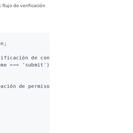
flujo de verificación
on;
rificación de contraseña para omitir la comp
ame 
===
 'submit'
) {
;
bación de permisos.