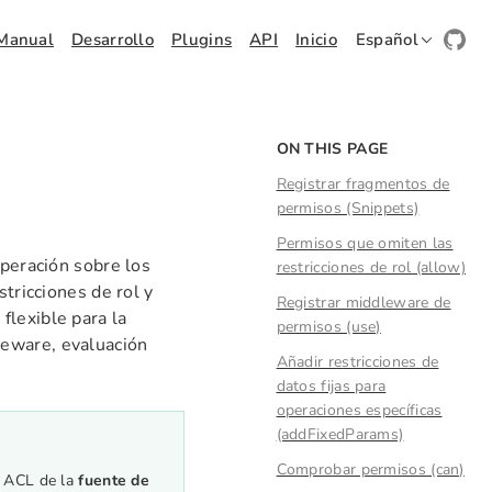
Manual
Desarrollo
Plugins
API
Inicio
Español
ON THIS PAGE
Registrar fragmentos de
permisos (Snippets)
Permisos que omiten las
operación sobre los
restricciones de rol (allow)
stricciones de rol y
Registrar middleware de
flexible para la
permisos (use)
leware, evaluación
Añadir restricciones de
datos fijas para
operaciones específicas
(addFixedParams)
Comprobar permisos (can)
El ACL de la
fuente de