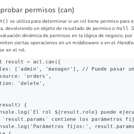
probar permisos (can)
se utiliza para determinar si un rol tiene permiso para 
n()
ca, devolviendo un objeto de resultado de permiso o
. 
null
evaluación dinámica de permisos en la lógica de negocio, por
rmiten ciertas operaciones en un middleware o en el
Handle
e en el rol.
t
 result
 =
 acl
.can
({
les
:
 [
'admin'
,
 'manager'
]
,
 // Puede pasar u
source
:
 'orders'
,
tion
:
 'delete'
,
result) {
nsole
.log
(
`El rol 
${
result
.role
}
 puede ejec
 `result.params` contiene los parámetros fi
nsole
.log
(
'Parámetros fijos:'
,
 result
.param
se
 {