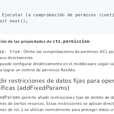
 Ejecutar la comprobación de permisos (cont
ait
 next
();
ción de las propiedades de
:
ctx.permission
: Omite las comprobaciones de permisos ACL pos
ip: true
eso directamente.
puede configurar dinámicamente en el middleware según la 
a lograr un control de permisos flexible.
ir restricciones de datos fijas para ope
íficas (addFixedParams)
permite añadir restricciones fijas de ámbito de dat
edParams
nes de ciertos recursos. Estas restricciones se aplican dire
ones de rol, y se utilizan normalmente para proteger datos cr