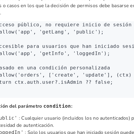
 o casos en los que la decisión de permisos debe basarse en
.
cceso público, no requiere inicio de sesión
allow
(
'app'
,
 'getLang'
,
 'public'
);
ccesible para usuarios que han iniciado ses
allow
(
'app'
,
 'getInfo'
,
 'loggedIn'
);
asado en una condición personalizada
allow
(
'orders'
,
 [
'create'
,
 'update'
]
,
 (ctx)
turn
 ctx
.
auth
.
user
?.isAdmin 
??
 false
;
ción del parámetro
:
condition
: Cualquier usuario (incluidos los no autenticados) 
ublic'
esidad de autenticación.
: Solo los usuarios que han iniciado sesión pued
oggedIn'