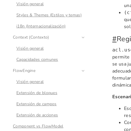
Visión general
una
(c
Styles & Themes (Estilos y temas)
que
i18n (Internacionalización)
sol
#
Regi
Context (Contexto)
Visión general
acl.us
permite 
Capacidades comunes
se usa j
FlowEngine
adecuado
formular
Visión general
dinámica
Extensión de bloques
Escenari
Extensión de campos
Esc
Extensión de acciones
res
Con
Component vs FlowModel
con