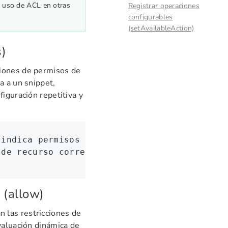
l uso de ACL en otras
Registrar operaciones
configurables
(setAvailableAction)
s)
ciones de permisos de
a a un snippet,
iguración repetitiva y
 indica permisos que se pueden configurar en
 de recurso correspondientes, admite comodin
 (allow)
n las restricciones de
valuación dinámica de