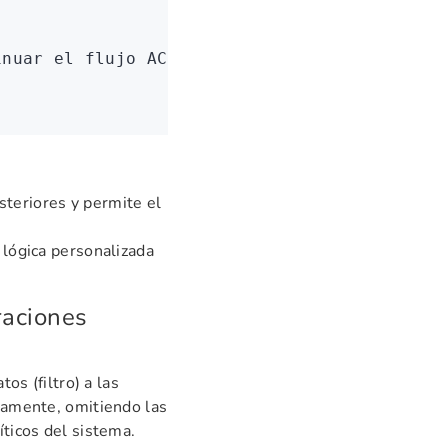
inuar el flujo ACL).
teriores y permite el
lógica personalizada
raciones
os (filtro) a las
ctamente, omitiendo las
íticos del sistema.