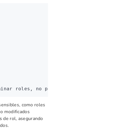
minar roles, no podrá eliminar roles del sis
 sensibles, como roles
 o modificados
s de rol, asegurando
idos.