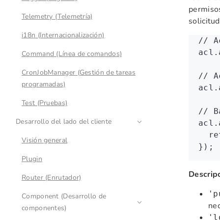
permisos
Telemetry (Telemetría)
solicitud
i18n (Internacionalización)
// A
acl
.
Command (Línea de comandos)
CronJobManager (Gestión de tareas
// A
programadas)
acl
.
Test (Pruebas)
// B
Desarrollo del lado del cliente
acl
.
  re
Visión general
});
Plugin
Descrip
Router (Enrutador)
'p
Component (Desarrollo de
nec
componentes)
'l