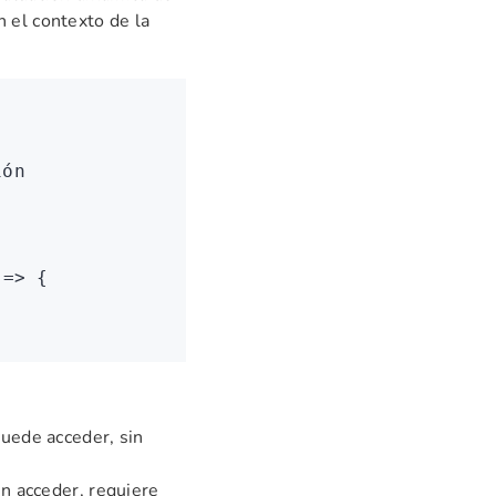
 el contexto de la
ión
 
=>
 {
puede acceder, sin
en acceder, requiere