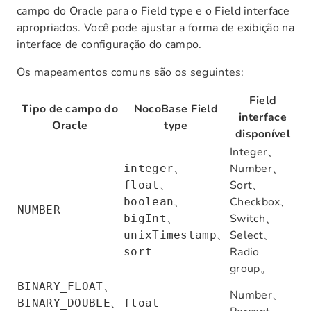
campo do Oracle para o Field type e o Field interface
apropriados. Você pode ajustar a forma de exibição na
interface de configuração do campo.
Os mapeamentos comuns são os seguintes:
Field
Tipo de campo do
NocoBase Field
interface
Oracle
type
disponível
Integer、
、
Number、
integer
、
Sort、
float
、
Checkbox、
boolean
NUMBER
、
Switch、
bigInt
、
Select、
unixTimestamp
Radio
sort
group。
、
BINARY_FLOAT
Number、
、
BINARY_DOUBLE
float