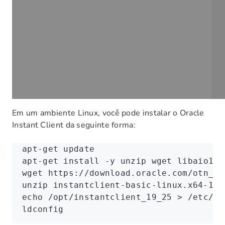
Em um ambiente Linux, você pode instalar o Oracle
Instant Client da seguinte forma:
apt-get
 update
apt-get
 install
 -y
 unzip
 wget
 libaio1
wget
 https://download.oracle.com/otn_so
unzip
 instantclient-basic-linux.x64-19.
echo
 /opt/instantclient_19_25
 >
 /etc/ld
ldconfig