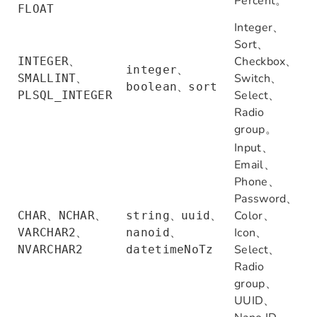
Percent。
FLOAT
Integer、
Sort、
、
Checkbox、
INTEGER
、
integer
、
Switch、
SMALLINT
、
boolean
sort
Select、
PLSQL_INTEGER
Radio
group。
Input、
Email、
Phone、
Password、
、
、
、
、
Color、
CHAR
NCHAR
string
uuid
、
、
Icon、
VARCHAR2
nanoid
Select、
NVARCHAR2
datetimeNoTz
Radio
group、
UUID、