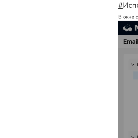
#
Исп
В окне 