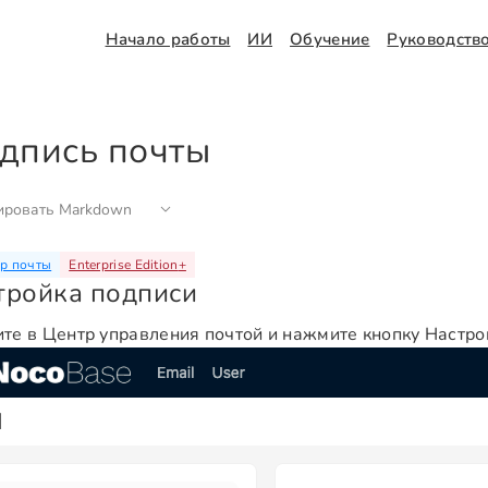
Начало работы
ИИ
Обучение
Руководств
дпись почты
ировать Markdown
р почты
Enterprise Edition
+
тройка подписи
те в Центр управления почтой и нажмите кнопку Настро