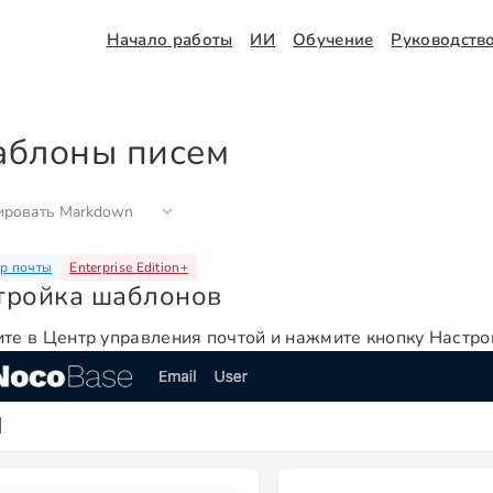
Начало работы
ИИ
Обучение
Руководств
блоны писем
ировать Markdown
р почты
Enterprise Edition
+
тройка шаблонов
те в Центр управления почтой и нажмите кнопку Настро