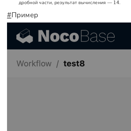
дробной части, результат вычисления —
.
14
#
Пример