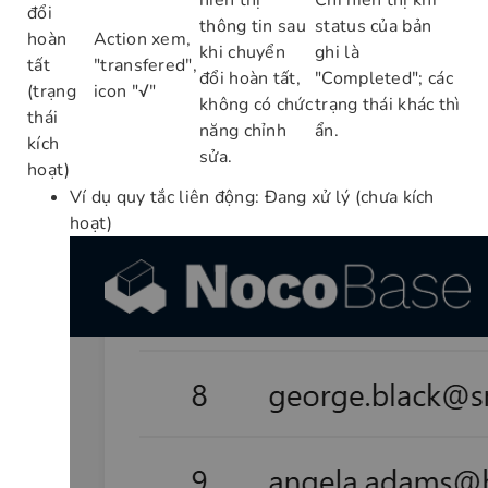
đổi
thông tin sau
status của bản
hoàn
Action xem,
khi chuyển
ghi là
tất
"transfered",
đổi hoàn tất,
"Completed"; các
(trạng
icon "√"
không có chức
trạng thái khác thì
thái
năng chỉnh
ẩn.
kích
sửa.
hoạt)
Ví dụ quy tắc liên động: Đang xử lý (chưa kích
hoạt)