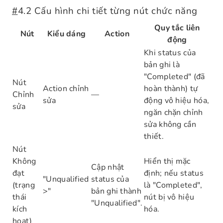
#
4.2 Cấu hình chi tiết từng nút chức năng
Quy tắc liên
Nút
Kiểu dáng
Action
động
Khi status của
bản ghi là
"Completed" (đã
Nút
Action chỉnh
hoàn thành) tự
Chỉnh
—
sửa
động vô hiệu hóa,
sửa
ngăn chặn chỉnh
sửa không cần
thiết.
Nút
Không
Hiển thị mặc
Cập nhật
đạt
định; nếu status
"Unqualified
status của
(trạng
là "Completed",
>"
bản ghi thành
thái
nút bị vô hiệu
"Unqualified".
kích
hóa.
hoạt)