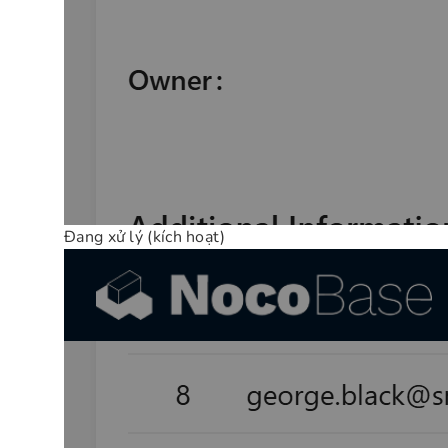
Đang xử lý (kích hoạt)