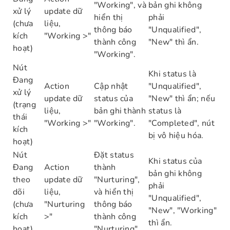
"Working", và
bản ghi không
xử lý
update dữ
hiển thị
phải
(chưa
liệu,
thông báo
"Unqualified",
kích
"Working >"
thành công
"New" thì ẩn.
hoạt)
"Working".
Nút
Khi status là
Đang
Action
Cập nhật
"Unqualified",
xử lý
update dữ
status của
"New" thì ẩn; nếu
(trạng
liệu,
bản ghi thành
status là
thái
"Working >"
"Working".
"Completed", nút
kích
bị vô hiệu hóa.
hoạt)
Nút
Đặt status
Khi status của
Đang
Action
thành
bản ghi không
theo
update dữ
"Nurturing",
phải
dõi
liệu,
và hiển thị
"Unqualified",
(chưa
"Nurturing
thông báo
"New", "Working"
kích
>"
thành công
thì ẩn.
hoạt)
"Nurturing".