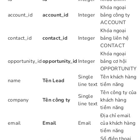
Khóa ngoại
account_id
account_id
Integer
bảng công ty
ACCOUNT
Khóa ngoại
contact_id
contact_id
Integer
bảng liên hệ
CONTACT
Khóa ngoại
opportunity_id
opportunity_id
Integer
bảng cơ hội
OPPORTUNITY
Single
Tên khách hàng
name
Tên Lead
line text
tiềm năng
Tên công ty của
Single
company
Tên công ty
khách hàng
line text
tiềm năng
Địa chỉ email
email
Email
Email
của khách hàng
tiềm năng
Số điện thoại