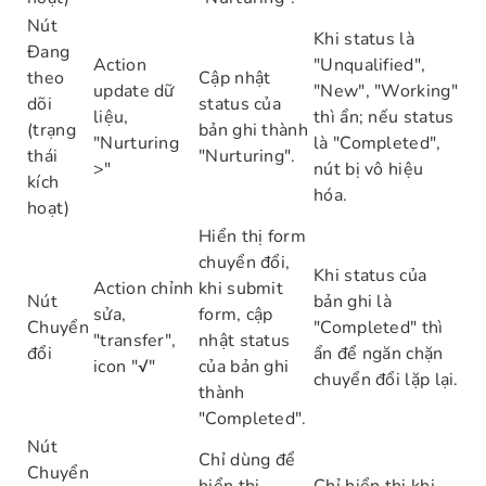
Nút
Khi status là
Đang
Action
"Unqualified",
theo
Cập nhật
update dữ
"New", "Working"
dõi
status của
liệu,
thì ẩn; nếu status
(trạng
bản ghi thành
"Nurturing
là "Completed",
thái
"Nurturing".
>"
nút bị vô hiệu
kích
hóa.
hoạt)
Hiển thị form
chuyển đổi,
Khi status của
Action chỉnh
khi submit
Nút
bản ghi là
sửa,
form, cập
Chuyển
"Completed" thì
"transfer",
nhật status
đổi
ẩn để ngăn chặn
icon "√"
của bản ghi
chuyển đổi lặp lại.
thành
"Completed".
Nút
Chỉ dùng để
Chuyển
hiển thị
Chỉ hiển thị khi