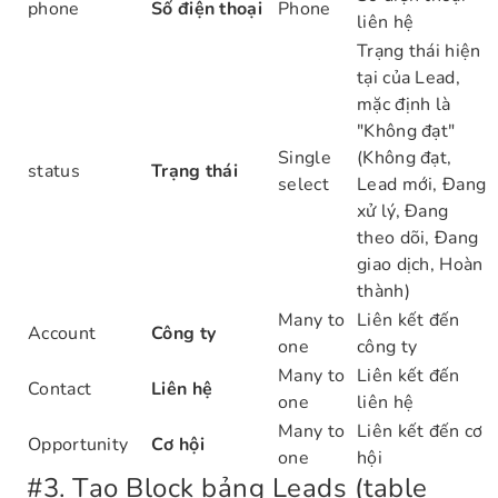
phone
Số điện thoại
Phone
liên hệ
Trạng thái hiện
tại của Lead,
mặc định là
"Không đạt"
Single
(Không đạt,
status
Trạng thái
select
Lead mới, Đang
xử lý, Đang
theo dõi, Đang
giao dịch, Hoàn
thành)
Many to
Liên kết đến
Account
Công ty
one
công ty
Many to
Liên kết đến
Contact
Liên hệ
one
liên hệ
Many to
Liên kết đến cơ
Opportunity
Cơ hội
one
hội
#
3. Tạo Block bảng Leads (table