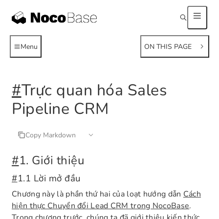
Menu
ON THIS PAGE
#
Trực quan hóa Sales
Pipeline CRM
Copy Markdown
#
1. Giới thiệu
#
1.1 Lời mở đầu
Chương này là phần thứ hai của loạt hướng dẫn
Cách
hiện thực Chuyển đổi Lead CRM trong NocoBase
.
Trong chương trước, chúng ta đã giới thiệu kiến thức