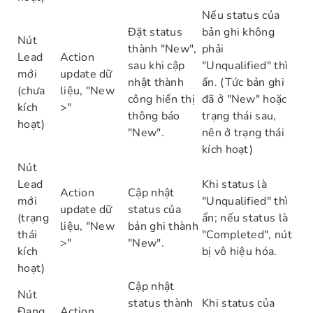
Nếu status của
Đặt status
bản ghi không
Nút
thành "New",
phải
Lead
Action
sau khi cập
"Unqualified" thì
mới
update dữ
nhật thành
ẩn. (Tức bản ghi
(chưa
liệu, "New
công hiển thị
đã ở "New" hoặc
kích
>"
thông báo
trạng thái sau,
hoạt)
"New".
nên ở trạng thái
kích hoạt)
Nút
Lead
Khi status là
Action
Cập nhật
mới
"Unqualified" thì
update dữ
status của
(trạng
ẩn; nếu status là
liệu, "New
bản ghi thành
thái
"Completed", nút
>"
"New".
kích
bị vô hiệu hóa.
hoạt)
Cập nhật
Nút
status thành
Khi status của
Đang
Action