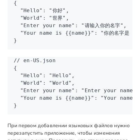
{
  "Hello"
:
 "你好"
,
  "World"
:
 "世界"
,
  "Enter your name"
:
 "请输入你的名字"
,
  "Your name is {{name}}"
:
 "你的名字是 {{n
}
// en-US.json
{
  "Hello"
:
 "Hello"
,
  "World"
:
 "World"
,
  "Enter your name"
:
 "Enter your name"
,
  "Your name is {{name}}"
:
 "Your name i
}
При первом добавлении языковых файлов нужно
перезапустить приложение, чтобы изменения