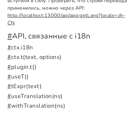
вступили в силу. Проверить, что строки перевода
применились, можно через API:
http://localhost:13000/api/app:getLang?locale=zh-
CN
#
API, связанные с i18n
#
ctx.i18n
#
ctx.t(text, options)
#
plugin.t()
#
useT()
#
tExpr(text)
#
useTranslation(ns)
#
withTranslation(ns)