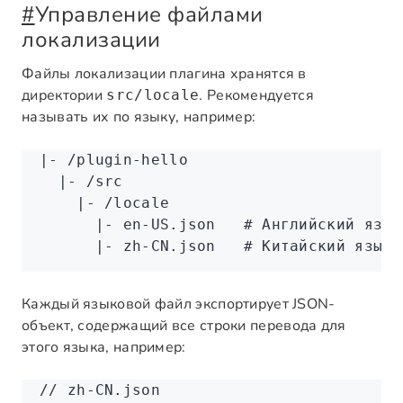
#
Управление файлами
локализации
Файлы локализации плагина хранятся в
директории
. Рекомендуется
src/locale
называть их по языку, например:
|
-
 /plugin-hello
  |
-
 /src
    |
-
 /locale
      |
-
 en-US.json
   # Английский язык
      |
-
 zh-CN.json
   # Китайский язык
Каждый языковой файл экспортирует JSON-
объект, содержащий все строки перевода для
этого языка, например:
// zh-CN.json