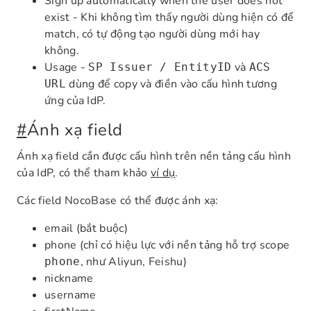
Sign up automatically when the user does not
exist - Khi không tìm thấy người dùng hiện có để
match, có tự động tạo người dùng mới hay
không.
Usage -
và
SP Issuer / EntityID
ACS
dùng để copy và điền vào cấu hình tương
URL
ứng của IdP.
#
Ánh xạ field
Ánh xạ field cần được cấu hình trên nền tảng cấu hình
của IdP, có thể tham khảo
ví dụ
.
Các field NocoBase có thể được ánh xạ:
email (bắt buộc)
phone (chỉ có hiệu lực với nền tảng hỗ trợ scope
, như Aliyun, Feishu)
phone
nickname
username