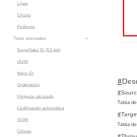
Línea
Círculo
Polígono
Tipos avanzados
Snowflake ID (53-bit)
UUID
Nano ID
#
Desc
Ordenación
#
Sourc
Fórmula calculada
Tabla de
Codificación automática
#
Targe
JSON
Tabla de
Cifrado
#
Throu