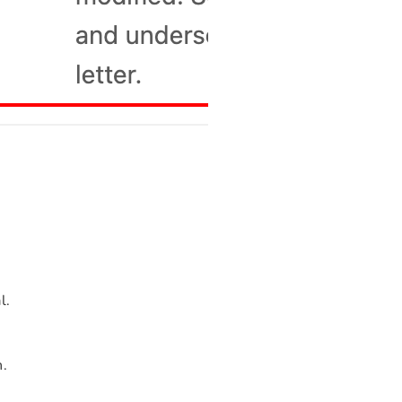
l.
n.