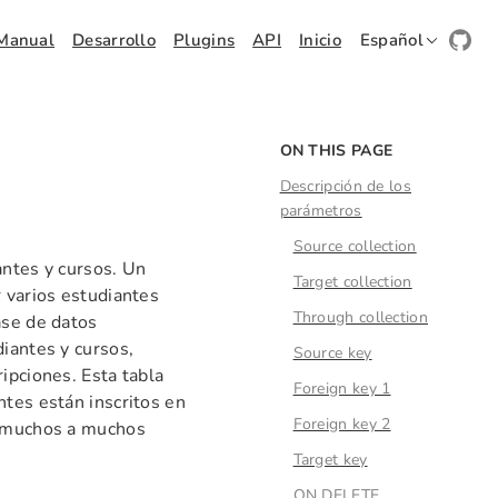
Manual
Desarrollo
Plugins
API
Inicio
Español
ON THIS PAGE
Descripción de los
parámetros
Source collection
antes y cursos. Un
Target collection
r varios estudiantes
Through collection
ase de datos
iantes y cursos,
Source key
ipciones. Esta tabla
Foreign key 1
ntes están inscritos en
Foreign key 2
n muchos a muchos
Target key
ON DELETE