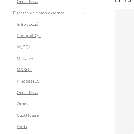
La relac
OceanBase
Fuentes de datos externas
Introducción
PostgreSQL
MySQL
MariaDB
MSSQL
KingbaseES
OceanBase
Oracle
ClickHouse
Doris