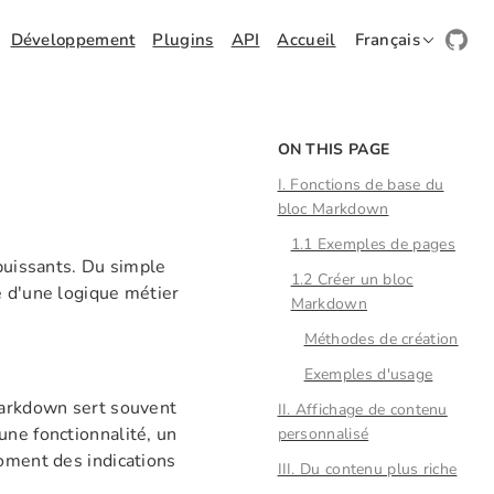
Développement
Plugins
API
Accueil
Français
ON THIS PAGE
I. Fonctions de base du
bloc Markdown
1.1 Exemples de pages
 puissants. Du simple
1.2 Créer un bloc
e d'une logique métier
Markdown
Méthodes de création
Exemples d'usage
Markdown sert souvent
II. Affichage de contenu
une fonctionnalité, un
personnalisé
moment des indications
III. Du contenu plus riche