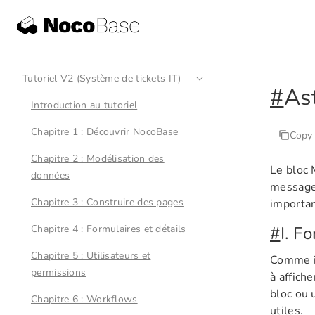
Tutoriel V2 (Système de tickets IT)
#
As
Introduction au tutoriel
Chapitre 1 : Découvrir NocoBase
Copy
Chapitre 2 : Modélisation des
Le bloc 
données
message 
Chapitre 3 : Construire des pages
importan
Chapitre 4 : Formulaires et détails
#
I. F
Chapitre 5 : Utilisateurs et
Comme il
permissions
à affich
bloc ou 
Chapitre 6 : Workflows
utiles.