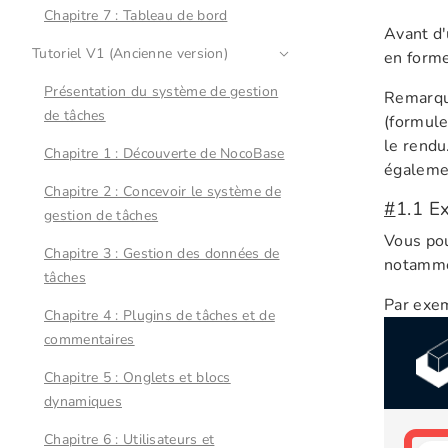
Chapitre 7 : Tableau de bord
Avant d'
Tutoriel V1 (Ancienne version)
en forme
Présentation du système de gestion
Remarque
de tâches
(formule
le rendu
Chapitre 1 : Découverte de NocoBase
égalemen
Chapitre 2 : Concevoir le système de
#
1.1 E
gestion de tâches
Vous pou
Chapitre 3 : Gestion des données de
notammen
tâches
Par exem
Chapitre 4 : Plugins de tâches et de
commentaires
Chapitre 5 : Onglets et blocs
dynamiques
Chapitre 6 : Utilisateurs et