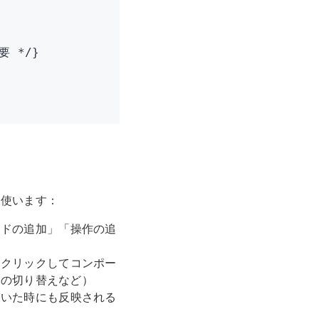
要 */
}
を使います：
ルドの追加」「操作の追
をクリックしてコンポー
ドの切り替えなど）
開いた時にも反映される