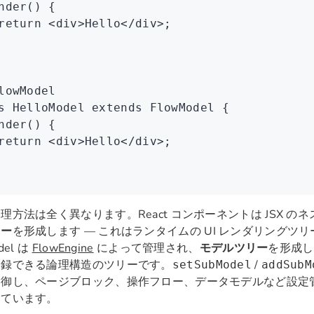
nder
() {
return
 <
div
>Hello</
div
>;
lowModel
s
 HelloModel
 extends
 FlowModel
 {
nder
() {
return
 <
div
>Hello</
div
>;
理方法は全く異なります。React コンポーネントは JSX の
リー
を形成します — これはランタイムの UI レンダリングツ
del は
FlowEngine
によって管理され、
モデルツリー
を形成し
登録できる論理構造のツリーです。
/
setSubModel
addSubM
制御し、ページブロック、操作フロー、データモデルなど設定
しています。