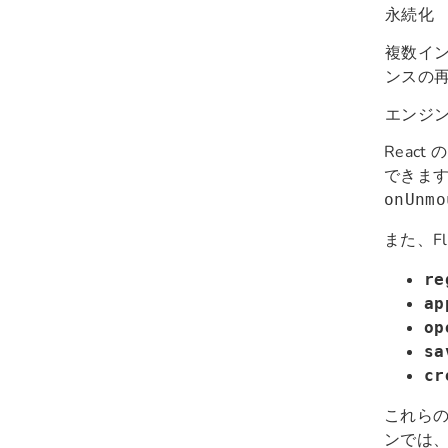
永続化
複数イ
ンスの
エンジ
Reac
できます
onUnmo
また、F
re
ap
op
sa
cr
これら
ンでは