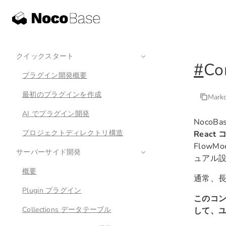
クイックスタート
#
Co
プラグイン開発概要
最初のプラグインを作成
Mar
AI でプラグイン開発
Noco
プロジェクトディレクトリ構造
React
Flow
サーバーサイド開発
ュアル
概要
通常、
Plugin プラグイン
このコン
Collections データテーブル
して、