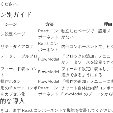
覧ください。
ーン別ガイド
シーン
方法
理由
React コン
独立したページで、設定メ
イン設定ページ
ポーネント
がない
React コン
ィリティダイアログ
内部コンポーネントで、ビ
ポーネント
ムデータテーブルブロ
「ブロックの追加」メニュ
FlowModel
がデータソースを設定でき
ムフィールド表示コン
フィールド設定に表示し、
FlowModel
ント
選択できるようにする
ム操作ボタン
FlowModel
「操作の追加」メニューに
ク用のチャートコンポ
React コン
チャート自体は内部コンポ
トをカプセル化
ポーネント
FlowModel のブロック
的な導入
きは、まず React コンポーネントで機能を実装してくださ