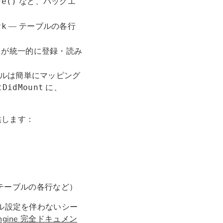
など、バックエ
ve()
— テーブルの各行
rk
ine が統一的に登録・読み
イクルは簡単にマッピング
に、
tDidMount
提供します：
テーブルの各行など）
ル設定を伴わないシー
Engine 完全ドキュメン