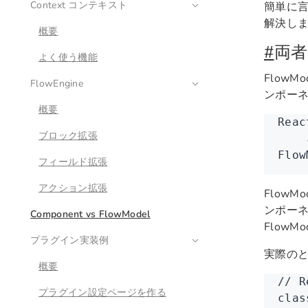
Context コンテキスト
簡単に言
解決しま
概要
#
両者
よく使う機能
FlowM
FlowEngine
ンポー
概要
Rea
ブロック拡張
   
Flo
フィールド拡張
アクション拡張
FlowMo
ンポーネ
Component vs FlowModel
FlowM
プラグイン実装例
実際の
概要
// 
プラグイン設定ページを作る
clas