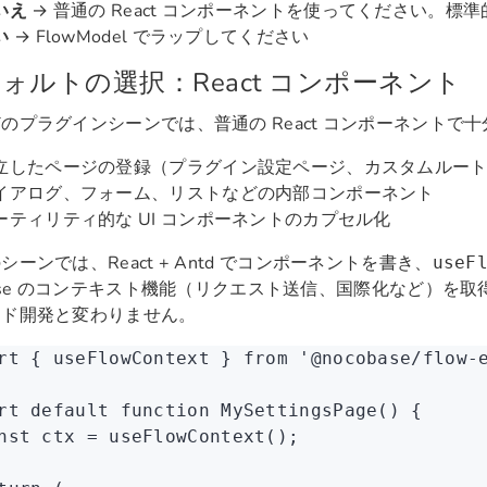
いえ
→ 普通の React コンポーネントを使ってください。標準的な
い
→ FlowModel でラップしてください
ォルトの選択：React コンポーネント
のプラグインシーンでは、普通の React コンポーネントで
立したページの登録（プラグイン設定ページ、カスタムルー
イアログ、フォーム、リストなどの内部コンポーネント
ーティリティ的な UI コンポーネントのカプセル化
シーンでは、React + Antd でコンポーネントを書き、
useF
Base のコンテキスト機能（リクエスト送信、国際化など）を
ンド開発と変わりません。
rt
 { useFlowContext } 
from
 '@nocobase/flow-
rt
 default
 function
 MySettingsPage
() {
nst
 ctx
 =
 useFlowContext
();