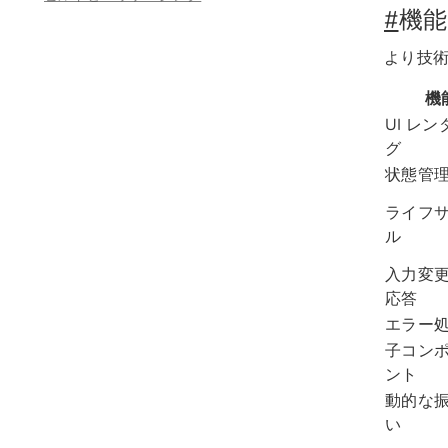
#
機能
より技
機
UI レ
グ
状態管
ライフ
ル
入力変
応答
エラー
子コン
ント
動的な
い