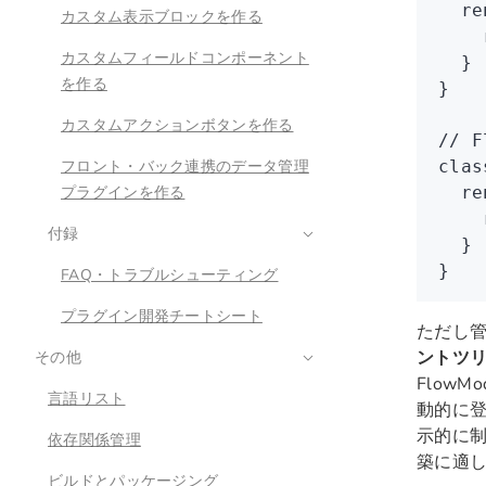
  re
カスタム表示ブロックを作る
    
カスタムフィールドコンポーネント
  }
を作る
}
カスタムアクションボタンを作る
// F
フロント・バック連携のデータ管理
clas
プラグインを作る
  re
    
付録
  }
}
FAQ・トラブルシューティング
プラグイン開発チートシート
ただし管
ントツ
その他
FlowMo
言語リスト
動的に
示的に
依存関係管理
築に適
ビルドとパッケージング