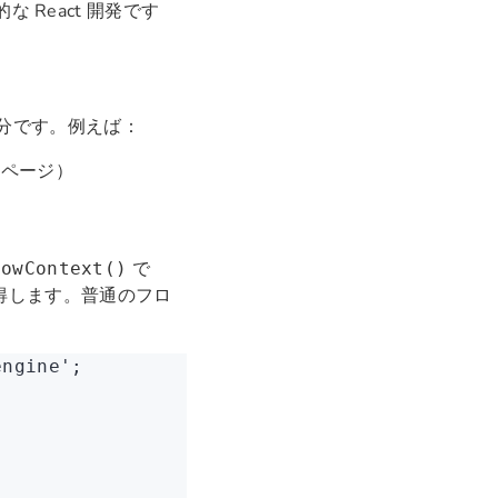
 React 開発です
十分です。例えば：
トページ）
で
lowContext()
取得します。普通のフロ
engine'
;