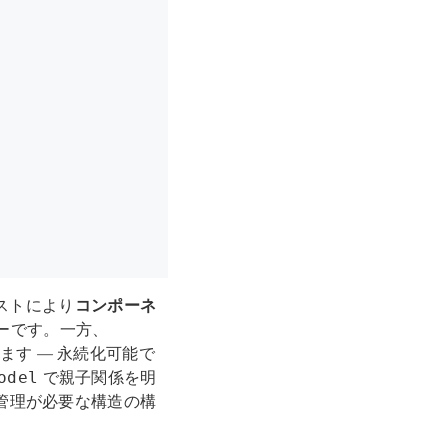
ネストにより
コンポーネ
リーです。一方、
ます — 永続化可能で
で親子関係を明
odel
管理が必要な構造の構