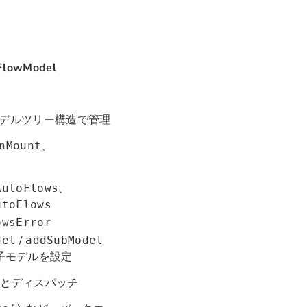
FlowModel
デルツリー構造で管理
、
nMount
t
、
AutoFlows
utoFlows
owsError
/
del
addSubModel
子モデルを設定
登録とディスパッチ