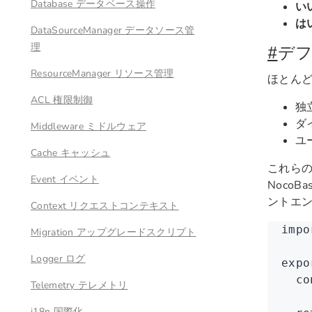
Database データベース操作
い
は
DataSourceManager データソース管
理
#
デフ
ResourceManager リソース管理
ほとんど
ACL 権限制御
独
ダ
Middleware ミドルウェア
ユ
Cache キャッシュ
これらの
Event イベント
Noco
ントエ
Context リクエストコンテキスト
impo
Migration アップグレードスクリプト
Logger ログ
expo
  co
Telemetry テレメトリ
i18n 国際化