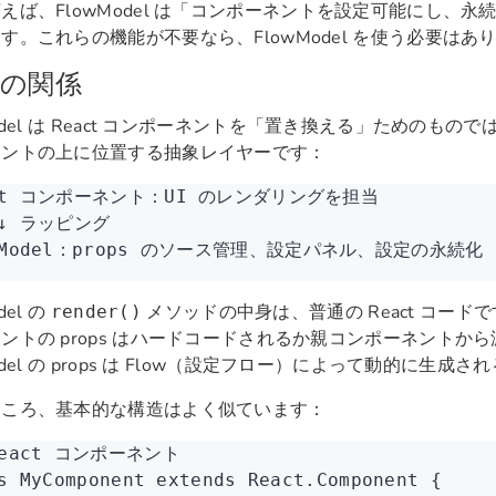
えば、FlowModel は「コンポーネントを設定可能にし、
す。これらの機能が不要なら、FlowModel を使う必要はあ
の関係
odel は React コンポーネントを「置き換える」ためのものでは
ネントの上に位置する抽象レイヤーです：
ct コンポーネント：UI のレンダリングを担当
 ↓ ラッピング
wModel：props のソース管理、設定パネル、設定の永続化
del の
メソッドの中身は、普通の React コード
render()
ントの props はハードコードされるか親コンポーネントか
odel の props は Flow（設定フロー）によって動的に生成
ところ、基本的な構造はよく似ています：
React コンポーネント
s
 MyComponent
 extends
 React
.
Component
 {