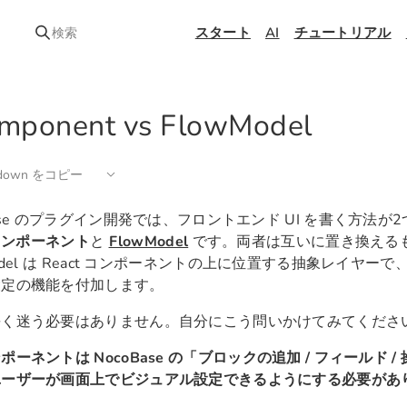
スタート
AI
チュートリアル
検索
mponent vs FlowModel
kdown をコピー
Base のプラグイン開発では、フロントエンド UI を書く方法が
 コンポーネント
と
FlowModel
です。両者は互いに置き換える
Model は React コンポーネントの上に位置する抽象レイヤ
設定の機能を付加します。
長く迷う必要はありません。自分にこう問いかけてみてくださ
ポーネントは NocoBase の「ブロックの追加 / フィールド 
ユーザーが画面上でビジュアル設定できるようにする必要があ