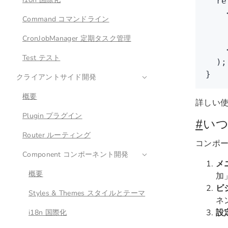
  re
    
Command コマンドライン
    
    
CronJobManager 定期タスク管理
    
Test テスト
  );
}
クライアントサイド開発
概要
詳しい
Plugin プラグイン
#
いつ
Router ルーティング
コンポー
Component コンポーネント開発
メ
概要
加
ビ
Styles & Themes スタイルとテーマ
ネ
設
i18n 国際化