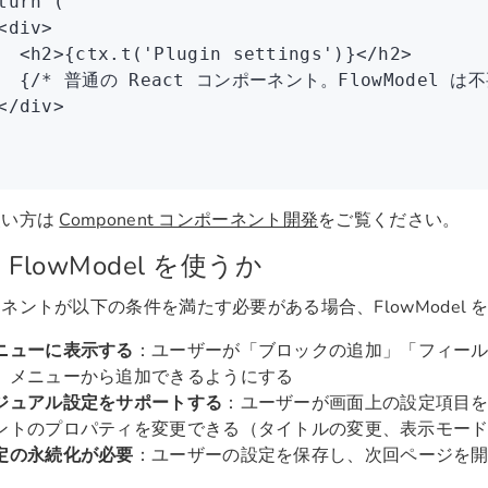
turn
 (
<
div
>
  <
h2
>{
ctx
.t
(
'Plugin settings'
)}</
h2
>
  {
/* 普通の React コンポーネント。FlowModel は不
</
div
>
使い方は
Component コンポーネント開発
をご覧ください。
 FlowModel を使うか
ネントが以下の条件を満たす必要がある場合、FlowModel 
ニューに表示する
：ユーザーが「ブロックの追加」「フィー
」メニューから追加できるようにする
ジュアル設定をサポートする
：ユーザーが画面上の設定項目
ントのプロパティを変更できる（タイトルの変更、表示モー
定の永続化が必要
：ユーザーの設定を保存し、次回ページを