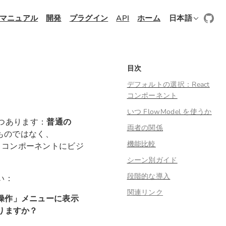
マニュアル
開発
プラグイン
API
ホーム
日本語
目次
デフォルトの選択：React
コンポーネント
いつ FlowModel を使うか
2つあります：
普通の
両者の関係
ものではなく、
機能比較
ーで、コンポーネントにビジ
シーン別ガイド
段階的な導入
い：
関連リンク
/ 操作」メニューに表示
りますか？