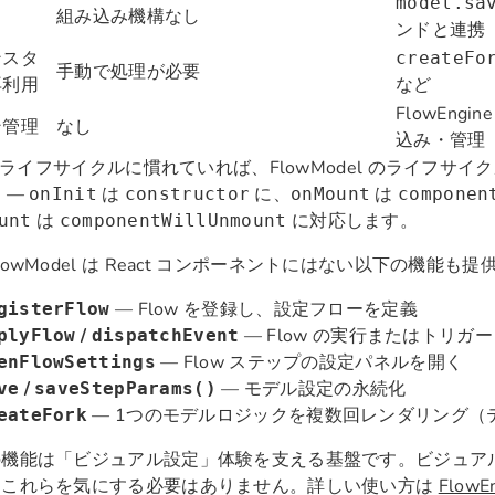
model.sa
組み込み機構なし
ンドと連携
ンスタ
createFo
手動で処理が必要
再利用
など
FlowEng
ン管理
なし
込み・管理
t のライフサイクルに慣れていれば、FlowModel のライフサ
 —
は
に、
は
onInit
constructor
onMount
componen
は
に対応します。
unt
componentWillUnmount
lowModel は React コンポーネントにはない以下の機能も
— Flow を登録し、設定フローを定義
gisterFlow
/
— Flow の実行またはトリガー
plyFlow
dispatchEvent
— Flow ステップの設定パネルを開く
enFlowSettings
/
— モデル設定の永続化
ve
saveStepParams()
— 1つのモデルロジックを複数回レンダリング（
eateFork
の機能は「ビジュアル設定」体験を支える基盤です。ビジュア
、これらを気にする必要はありません。詳しい使い方は
Flow