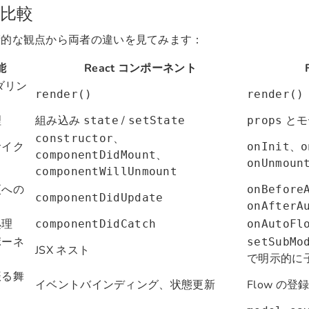
比較
術的な観点から両者の違いを見てみます：
能
React コンポーネント
ンダリン
render()
render()
理
組み込み
/
とモ
state
setState
props
、
constructor
サイク
、
onInit
o
、
componentDidMount
onUnmoun
componentWillUnmount
更への
onBefore
componentDidUpdate
onAfterA
処理
componentDidCatch
onAutoFl
ポーネ
setSubMo
JSX ネスト
で明示的に
振る舞
イベントバインディング、状態更新
Flow の