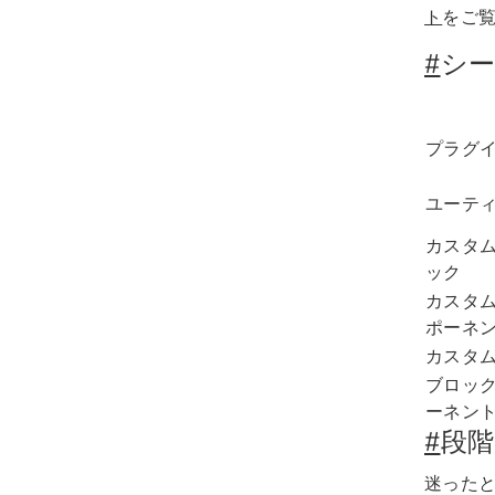
ト
をご
#
シ
プラグ
ユーテ
カスタ
ック
カスタ
ポーネ
カスタ
ブロッ
ーネン
#
段階
迷ったと