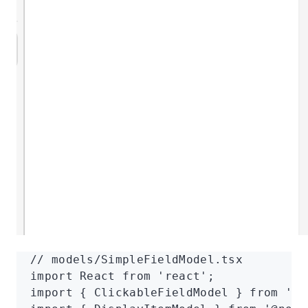
// models/SimpleFieldModel.tsx
import
 React 
from
 'react'
;
import
 { ClickableFieldModel } 
from
 '@n