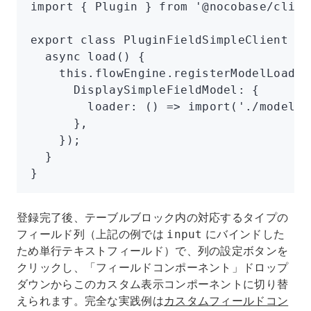
import
 { Plugin } 
from
 '@nocobase/clien
export
 class
 PluginFieldSimpleClient
 ex
  async
 load
() {
    this
.
flowEngine
.registerModelLoader
      DisplaySimpleFieldModel
:
 {
        loader
:
 () 
=>
 import
(
'./models/
      }
,
    });
  }
}
登録完了後、テーブルブロック内の対応するタイプの
フィールド列（上記の例では
にバインドした
input
ため単行テキストフィールド）で、列の設定ボタンを
クリックし、「フィールドコンポーネント」ドロップ
ダウンからこのカスタム表示コンポーネントに切り替
えられます。完全な実践例は
カスタムフィールドコン