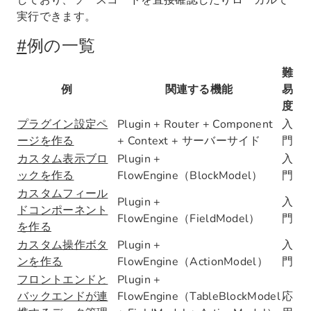
しており、ソースコードを直接確認したりローカルで
実行できます。
#
例の一覧
難
例
関連する機能
易
度
プラグイン設定ペ
Plugin + Router + Component
入
ージを作る
+ Context + サーバーサイド
門
カスタム表示ブロ
Plugin +
入
ックを作る
FlowEngine（BlockModel）
門
カスタムフィール
Plugin +
入
ドコンポーネント
FlowEngine（FieldModel）
門
を作る
カスタム操作ボタ
Plugin +
入
ンを作る
FlowEngine（ActionModel）
門
フロントエンドと
Plugin +
バックエンドが連
FlowEngine（TableBlockModel
応