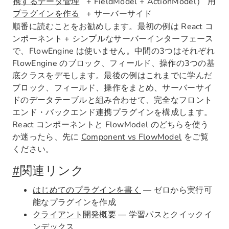
携するデータ管理
+ FieldModel + ActionModel）
用
プラグインを作る
+ サーバーサイド
順番に読むことをお勧めします。最初の例は React コ
ンポーネント + シンプルなサーバーインターフェース
で、FlowEngine は使いません。中間の3つはそれぞれ
FlowEngine のブロック、フィールド、操作の3つの基
底クラスをデモします。最後の例はこれまでに学んだ
ブロック、フィールド、操作をまとめ、サーバーサイ
ドのデータテーブルと組み合わせて、完全なフロント
エンド・バックエンド連携プラグインを構成します。
React コンポーネントと FlowModel のどちらを使う
か迷ったら、先に
Component vs FlowModel
をご覧
ください。
#
関連リンク
はじめてのプラグインを書く
— ゼロから実行可
能なプラグインを作成
クライアント開発概要
— 学習パスとクイックイ
ンデックス