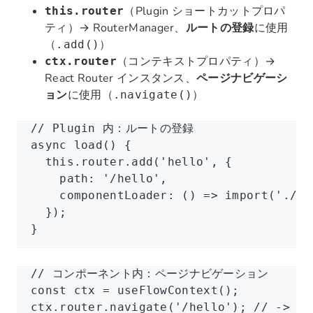
（Plugin ショートカットプロパ
this.router
ティ）→ RouterManager、
ルートの登録
に使用
（
）
.add()
（コンテキストプロパティ）→
ctx.router
React Router インスタンス、
ページナビゲーシ
ョン
に使用（
）
.navigate()
// Plugin 内：ルートの登録
async 
load
() {
  this
.
router
.add
(
'hello'
,
 {
    path
:
 '/hello'
,
    componentLoader
:
 () 
=>
 import
(
'./pa
  });
}
// コンポーネント内：ページナビゲーション
const
 ctx
 =
 useFlowContext
();
ctx
.
router
.navigate
(
'/hello'
); 
// -> /v