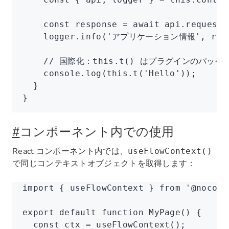
    const
 response
 =
 await
 api
.request
(
    logger
.info
(
'アプリケーション情報'
,
 res
    // 国際化：this.t() はプラグインのパッケ
    console
.log
(
this
.t
(
'Hello'
));
  }
}
#
コンポーネント内での使用
React コンポーネント内では、
useFlowContext()
で同じコンテキストオブジェクトを取得します：
import
 { useFlowContext } 
from
 '@nocoba
export
 default
 function
 MyPage
() {
  const
 ctx
 =
 useFlowContext
();