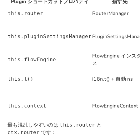
Plugin ショートカットプロパティ
指す先
RouterManager
this.router
PluginSettingsMana
this.pluginSettingsManager
FlowEngine インス
this.flowEngine
ス
i18n.t() + 自動 ns
this.t()
FlowEngineContext
this.context
最も混乱しやすいのは
と
this.router
です：
ctx.router