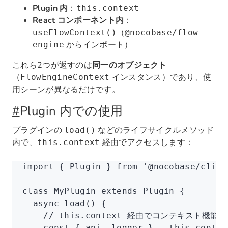
Plugin 内
：
this.context
React コンポーネント内
：
（
useFlowContext()
@nocobase/flow-
からインポート）
engine
これら2つが返すのは
同一のオブジェクト
（
インスタンス）であり、使
FlowEngineContext
用シーンが異なるだけです。
#
Plugin 内での使用
プラグインの
などのライフサイクルメソッド
load()
内で、
経由でアクセスします：
this.context
import
 { Plugin } 
from
 '@nocobase/clien
class
 MyPlugin
 extends
 Plugin
 {
  async
 load
() {
    // this.context 経由でコンテキスト機能
    const
 { 
api
,
 logger
 } 
=
 this
.contex