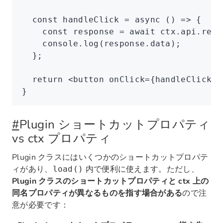
  const
 handleClick
 =
 async
 () 
=>
 {
    const
 response
 =
 await
 ctx
.
api
.requ
    console
.log
(
response
.data);
  };
  return
 <
button
 onClick
=
{handleClick}>
}
#
Plugin ショートカットプロパティ
vs ctx プロパティ
Plugin クラスにはいくつかのショートカットプロパテ
ィがあり、
内で便利に使えます。ただし、
load()
Plugin クラスのショートカットプロパティと ctx 上の
同名プロパティが異なるものを指す場合がある
ので注
意が必要です：