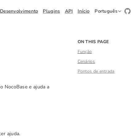
Desenvolvimento
Plugins
API
Início
Português
ON THIS PAGE
Função
Cenários
Pontos de entrada
do NocoBase e ajuda a
er ajuda.