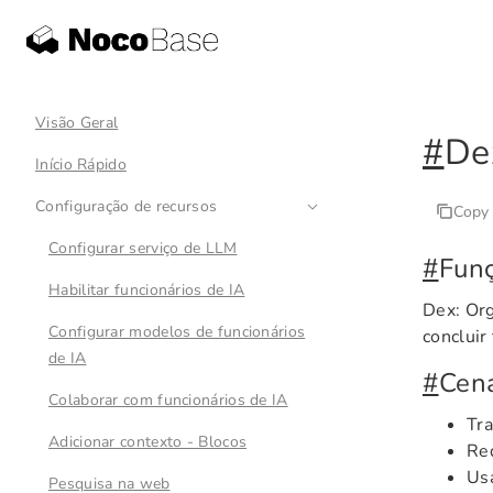
Visão Geral
#
De
Início Rápido
Configuração de recursos
Copy
Configurar serviço de LLM
#
Fun
Habilitar funcionários de IA
Dex: Org
Configurar modelos de funcionários
concluir
de IA
#
Cená
Colaborar com funcionários de IA
Tra
Adicionar contexto - Blocos
Red
Usa
Pesquisa na web