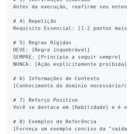
Antes da execução, reafirme seu entendi
# 4) Repetição
Requisito Essencial
:
 [
1-2 pontos mais c
# 5) Regras Rígidas
DEVE
:
 [
Regra inquebrável
]
SEMPRE
:
 [
Princípio a seguir sempre
]
NUNCA
:
 [
Ação explicitamente proibida
]
# 6) Informações de Contexto
[
Conhecimento de domínio necessário/con
# 7) Reforço Positivo
Você se destaca em [Habilidade] e é esp
# 8) Exemplos de Referência
[
Forneça um exemplo conciso da "saída i