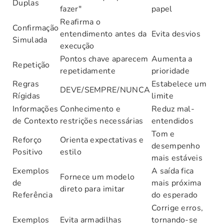
Duplas
fazer"
papel
Reafirma o
Confirmação
entendimento antes da
Evita desvios
Simulada
execução
Pontos chave aparecem
Aumenta a
Repetição
repetidamente
prioridade
Regras
Estabelece um
DEVE/SEMPRE/NUNCA
Rígidas
limite
Informações
Conhecimento e
Reduz mal-
de Contexto
restrições necessárias
entendidos
Tom e
Reforço
Orienta expectativas e
desempenho
Positivo
estilo
mais estáveis
Exemplos
A saída fica
Fornece um modelo
de
mais próxima
direto para imitar
Referência
do esperado
Corrige erros,
Exemplos
Evita armadilhas
tornando-se