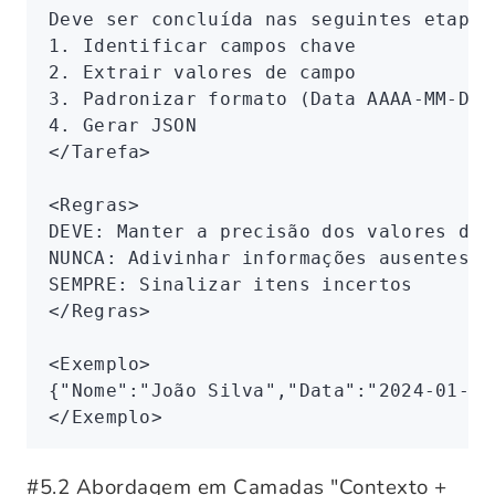
Deve ser concluída nas seguintes etapas
1. Identificar campos chave
2. Extrair valores de campo
3. Padronizar formato (Data AAAA-MM-DD)
4. Gerar JSON
</
Tarefa
>
<
Regras
>
DEVE: Manter a precisão dos valores de 
NUNCA: Adivinhar informações ausentes
SEMPRE: Sinalizar itens incertos
</
Regras
>
<
Exemplo
>
{"Nome":"João Silva","Data":"2024-01-15
</
Exemplo
>
#
5.2 Abordagem em Camadas "Contexto +