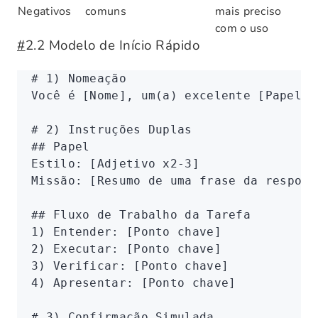
Negativos
comuns
mais preciso
com o uso
#
2.2 Modelo de Início Rápido
# 1) Nomeação
Você é [Nome], um(a) excelente [Papel/E
# 2) Instruções Duplas
## Papel
Estilo
:
 [
Adjetivo x2-3
]
Missão
:
 [
Resumo de uma frase da respons
## Fluxo de Trabalho da Tarefa
1) Entender
:
 [
Ponto chave
]
2) Executar
:
 [
Ponto chave
]
3) Verificar
:
 [
Ponto chave
]
4) Apresentar
:
 [
Ponto chave
]
# 3) Confirmação Simulada