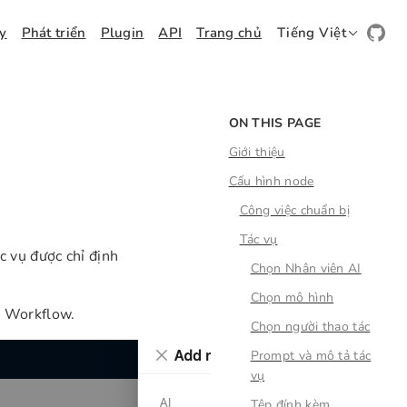
ay
Phát triển
Plugin
API
Trang chủ
Tiếng Việt
ON THIS PAGE
Giới thiệu
Cấu hình node
Công việc chuẩn bị
Tác vụ
c vụ được chỉ định
Chọn Nhân viên AI
Chọn mô hình
e Workflow.
Chọn người thao tác
Prompt và mô tả tác
vụ
Tệp đính kèm