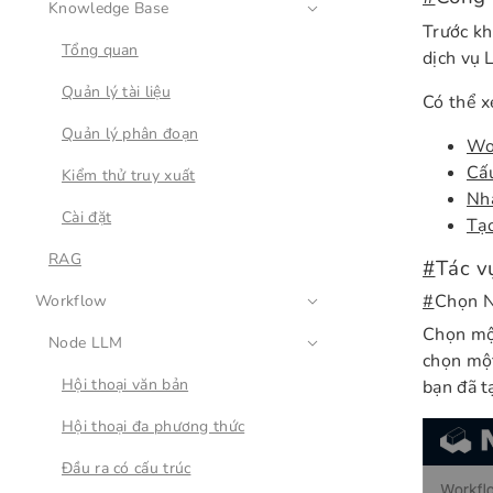
Knowledge Base
Trước kh
Tổng quan
dịch vụ 
Quản lý tài liệu
Có thể x
Quản lý phân đoạn
Wo
Cấu
Kiểm thử truy xuất
Nhâ
Cài đặt
Tạ
RAG
#
Tác v
#
Chọn N
Workflow
Chọn một
Node LLM
chọn một
Hội thoại văn bản
bạn đã t
Hội thoại đa phương thức
Đầu ra có cấu trúc