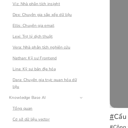
Viz: Nhà phân tích insight
Dex: Chuyên gia sắp xếp dữ liệu
Ellis: Chuyên gia email
Lexi: Trợ lý dịch thuật
Vera: Nhà phân tích nghiên cứu
Nathan: Kỹ sư Frontend
Lina: Kỹ sư bản địa hóa
Dara: Chuyên gia trực quan hóa dữ
liệu
Knowledge Base AI
Tổng quan
#
Cấu
Cơ sở dữ liệu vector
#
Công 