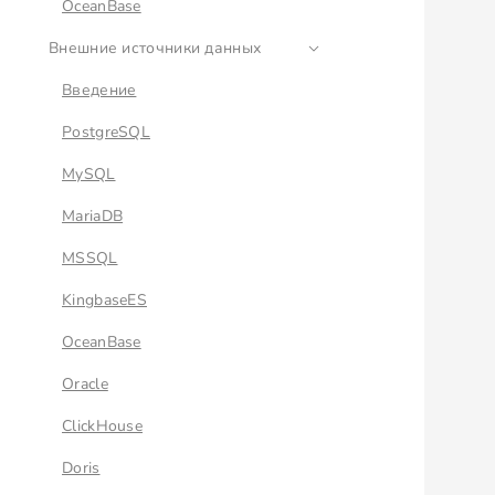
OceanBase
Внешние источники данных
Введение
PostgreSQL
MySQL
MariaDB
MSSQL
KingbaseES
OceanBase
Oracle
ClickHouse
Doris