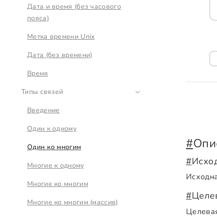
Дата и время (без часового
пояса)
Метка времени Unix
Дата (без времени)
Время
Типы связей
Введение
Один к одному
#
Опи
Один ко многим
#
Исхо
Многие к одному
Исходна
Многие ко многим
#
Целе
Многие ко многим (массив)
Целевая