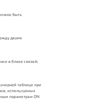
должно быть
между двумя
иси в блоке связей;
дочерней таблице при
ров, используемых
ённым параметрам ON