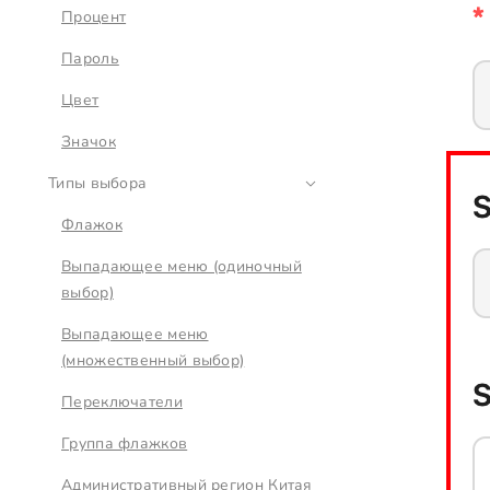
Процент
Пароль
Цвет
Значок
Типы выбора
Флажок
Выпадающее меню (одиночный
выбор)
Выпадающее меню
(множественный выбор)
Переключатели
Группа флажков
Административный регион Китая