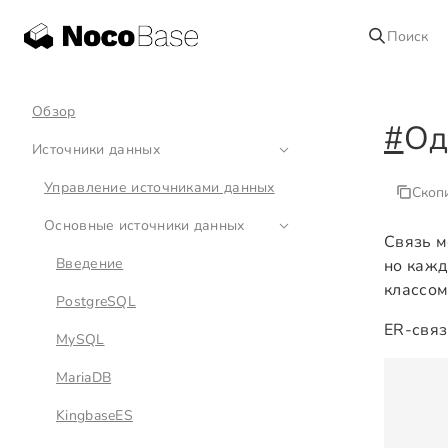
Поиск
Обзор
#
Од
Источники данных
Управление источниками данных
Скоп
Основные источники данных
Связь м
Введение
но кажд
классом
PostgreSQL
ER-связ
MySQL
MariaDB
KingbaseES