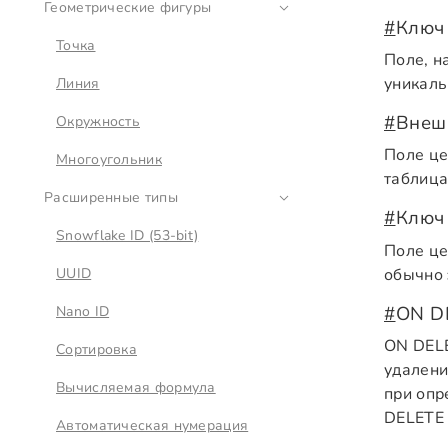
Геометрические фигуры
#
Ключ
Точка
Поле, н
уникаль
Линия
#
Внеш
Окружность
Поле це
Многоугольник
таблица
Расширенные типы
#
Ключ
Snowflake ID (53-bit)
Поле це
обычно 
UUID
#
ON D
Nano ID
ON DELE
Сортировка
удалени
Вычисляемая формула
при опр
DELETE 
Автоматическая нумерация