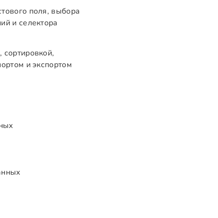
стового поля, выбора
ий и селектора
 сортировкой,
портом и экспортом
нных
анных