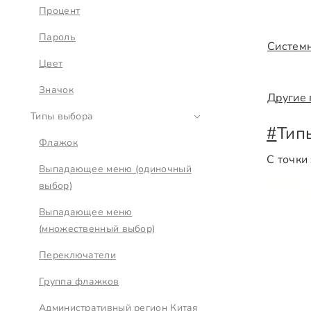
Процент
Пароль
Систем
Цвет
Значок
Другие 
Типы выбора
#
Тип
Флажок
С точки
Выпадающее меню (одиночный
выбор)
Выпадающее меню
(множественный выбор)
Переключатели
Группа флажков
Административный регион Китая