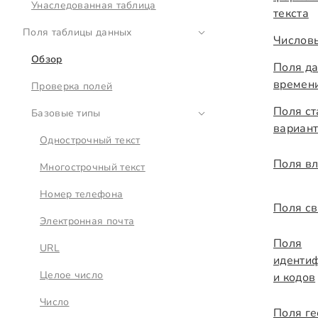
Унаследованная таблица
текста
Поля таблицы данных
Числов
Обзор
Поля да
времен
Проверка полей
Поля ст
Базовые типы
вариан
Однострочный текст
Поля в
Многострочный текст
Номер телефона
Поля св
Электронная почта
Поля
URL
иденти
Целое число
и кодов
Число
Поля г