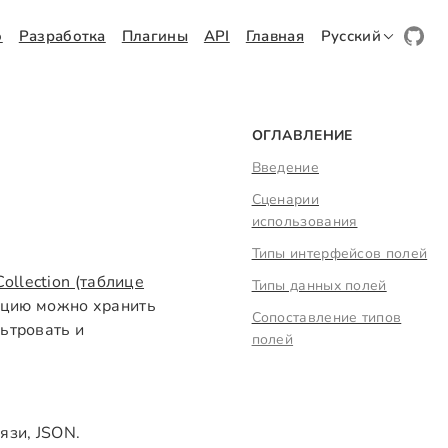
о
Разработка
Плагины
API
Главная
Русский
ОГЛАВЛЕНИЕ
Введение
Сценарии
использования
Типы интерфейсов полей
Collection (таблице
Типы данных полей
ацию можно хранить
Сопоставление типов
льтровать и
полей
язи, JSON.