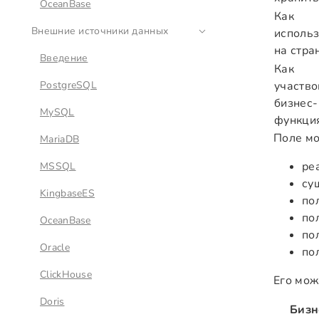
OceanBase
Как
Внешние источники данных
использ
на стра
Введение
Как
PostgreSQL
участво
бизнес-
MySQL
функци
Поле мо
MariaDB
ре
MSSQL
су
KingbaseES
по
по
OceanBase
по
Oracle
по
ClickHouse
Его мож
Doris
Бизн