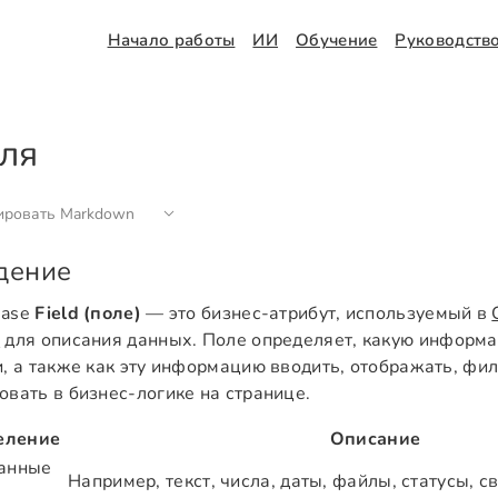
Начало работы
ИИ
Обучение
Руководств
ля
ировать Markdown
дение
Base
Field (поле)
— это бизнес-атрибут, используемый в
)
для описания данных. Поле определяет, какую информ
и, а также как эту информацию вводить, отображать, фи
овать в бизнес-логике на странице.
еление
Описание
данные
Например, текст, числа, даты, файлы, статусы, св
ь