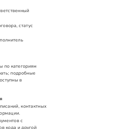
тветственный
говора, статус
сполнитель
ы по категориям
рать; подробные
оступны в
я
описаний, контактных
формации.
кументов с
в кода и другой