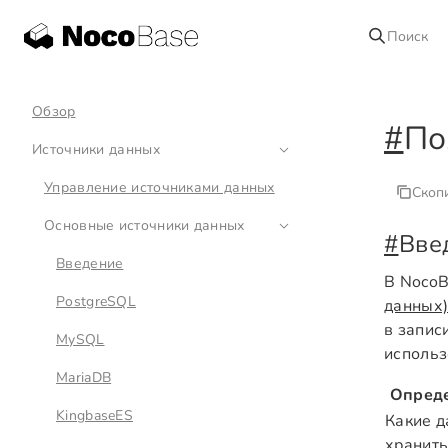
Поиск
Обзор
#
По
Источники данных
Управление источниками данных
Скоп
Основные источники данных
#
Вве
Введение
В Noco
PostgreSQL
данных
в запис
MySQL
использ
MariaDB
Опред
KingbaseES
Какие 
хранит