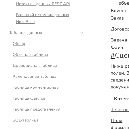
объ
Источник данных REST API
Клиент
Внешний источник данных
Заказ
NocoBase
Догово
Таблицы данных
Задача
Обзор
Файл
#
Сце
Обычная таблица
Древовидная таблица
Ниже ра
полей. 
Календарная таблица
сведени
докумен
Таблица комментариев
Таблица файлов
Катег
Таблица представления
Текстов
SQL-таблица
Поля
формат