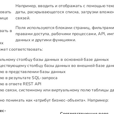
Например, вводить и отображать с помощью тек
овать
даты, раскрывающегося списка, загрузки вложен
нице
связей.
Поля используются блоками страниц, фильтрами,
вать в
правами доступа, рабочими процессами, API, им
данных и другими функциями.
ях
жет соответствовать:
альному столбцу базы данных в основной базе данных
ществующему столбцу базы данных во внешней базе да
лю в представлении базы данных
лю в результате SQL-запроса
лю в ответе REST API
лю связи, системному или виртуальному полю таблицы д
но понимать как «атрибут бизнес-объекта». Например:
ес-
Соответствующие поля