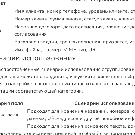
ект
Имя клиента, номер телефона, уровень клиента, о
Номер заказа, сумма заказа, статус заказа, клиент
Название договора, дата подписания, вложение до
р
согласования
Заголовок задачи, срок выполнения, приоритет, и
Имя файла, размер, MIME-тип, URL
нарии использования
спространённые сценарии использования сгруппирован
Здесь вы можете определить, какую категорию поля выб
я о настройке, сопоставлении типов и важных нюансах д
тации соответствующей категории.
ория поля
Сценарии использовани
Подходят для хранения названий, номеров, 
ые поля
данных, URL-адресов и другой подобной ин
Подходят для хранения основного текста, до
ированного
описанием, решений по обработке, фрагменто