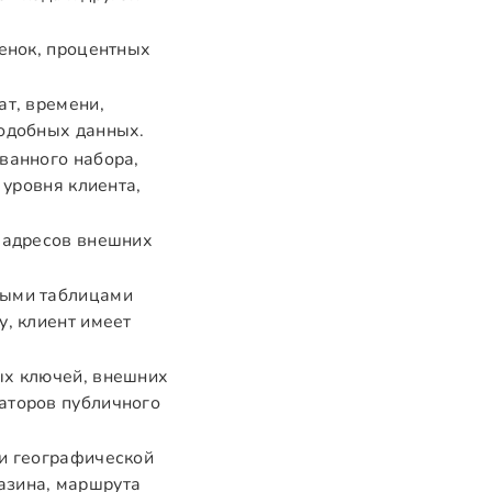
ценок, процентных
ат, времени,
подобных данных.
ванного набора,
 уровня клиента,
 адресов внешних
ными таблицами
у, клиент имеет
ых ключей, внешних
аторов публичного
ли географической
азина, маршрута