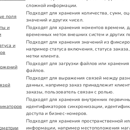
сложной информации.
Подходят для хранения количества, сумм, о
ые поля
значений и других чисел.
ты и
Подходят для хранения моментов времени, д
и
временных меток внешних систем и других 
Подходят для хранения значений из фиксиро
атуса и
например статуса включения, статуса заказа,
тов
метки клиента.
Подходят для загрузки файлов или хранения
ложений
файлов.
Подходят для выражения связей между раз
язей
данных, например заказ принадлежит клиент
заказы, пользователь связан с ролью.
Подходят для хранения внутренних первичн
фикаторов
идентификаторов синхронизации, идентифик
доступа и бизнес-номеров.
Подходят для хранения пространственной и
еометрии
информации, например местоположения маг