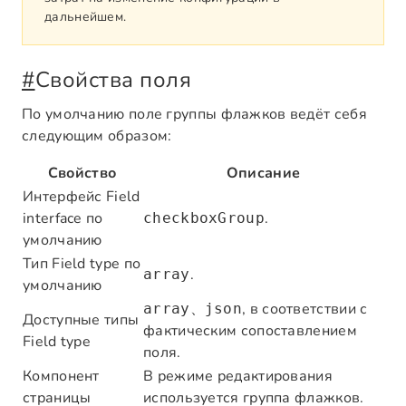
дальнейшем.
#
Свойства поля
По умолчанию поле группы флажков ведёт себя
следующим образом:
Свойство
Описание
Интерфейс Field
interface по
.
checkboxGroup
умолчанию
Тип Field type по
.
array
умолчанию
、
, в соответствии с
array
json
Доступные типы
фактическим сопоставлением
Field type
поля.
Компонент
В режиме редактирования
страницы
используется группа флажков.