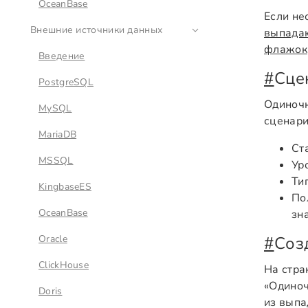
OceanBase
Если не
Внешние источники данных
выпада
флажок
Введение
#
Сце
PostgreSQL
Одиночн
MySQL
сценари
MariaDB
Ст
MSSQL
Ур
Ти
KingbaseES
По
OceanBase
зн
Oracle
#
Соз
ClickHouse
На стра
«Одиноч
Doris
из выпа