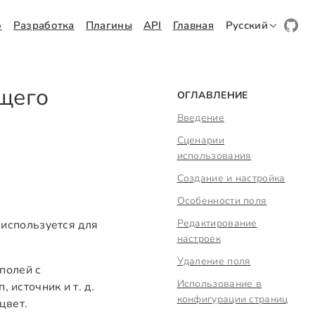
о
Разработка
Плагины
API
Главная
Русский
щего
ОГЛАВЛЕНИЕ
Введение
Сценарии
использования
Создание и настройка
Особенности поля
Редактирование
используется для
настроек
Удаление поля
полей с
Использование в
 источник и т. д.
конфигурации страниц
цвет.