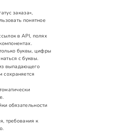
атус заказа»,
ользовать понятное
сылок в API, полях
 компонентах.
 только буквы, цифры
наться с буквы.
 из выпадающего
ом сохраняется
втоматически
е.
йки обязательности
я, требования к
о.