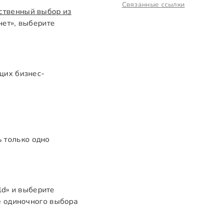
Связанные ссылки
ственный выбор из
нет», выберите
щих бизнес-
 только одно
ld» и выберите
е одиночного выбора