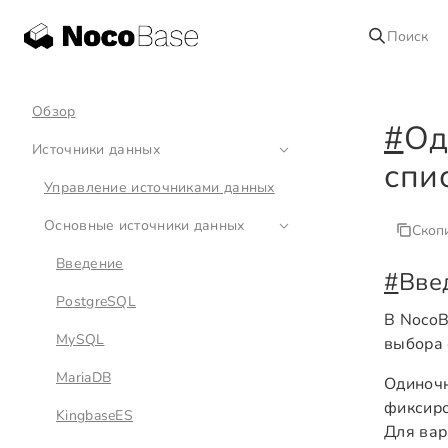
Поиск
Обзор
#
Од
Источники данных
спи
Управление источниками данных
Основные источники данных
Скоп
Введение
#
Вве
PostgreSQL
В Noco
MySQL
выбора 
MariaDB
Одиночн
фиксиро
KingbaseES
Для вар