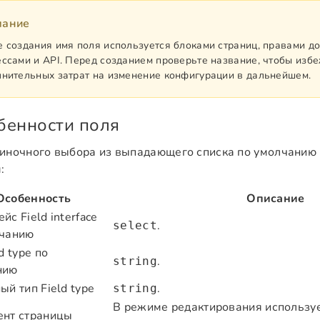
мание
 создания имя поля используется блоками страниц, правами до
ссами и API. Перед созданием проверьте название, чтобы изб
нительных затрат на изменение конфигурации в дальнейшем.
бенности поля
иночного выбора из выпадающего списка по умолчанию
:
Особенность
Описание
йс Field interface
.
select
лчанию
d type по
.
string
нию
ый тип Field type
.
string
В режиме редактирования используе
ент страницы