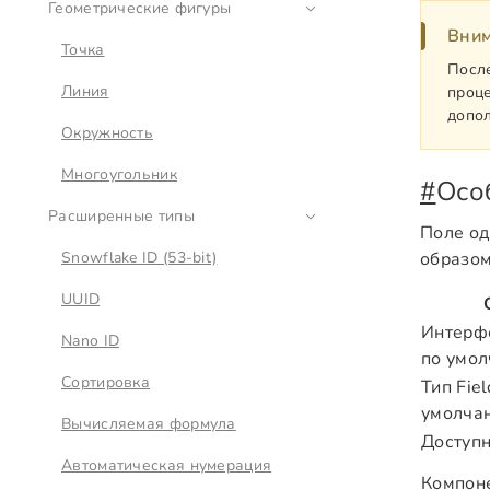
Геометрические фигуры
Вни
Точка
После
Линия
проце
допол
Окружность
Многоугольник
#
Осо
Расширенные типы
Поле од
Snowflake ID (53-bit)
образом
UUID
Интерфе
Nano ID
по умо
Сортировка
Тип Fiel
умолча
Вычисляемая формула
Доступн
Автоматическая нумерация
Компон