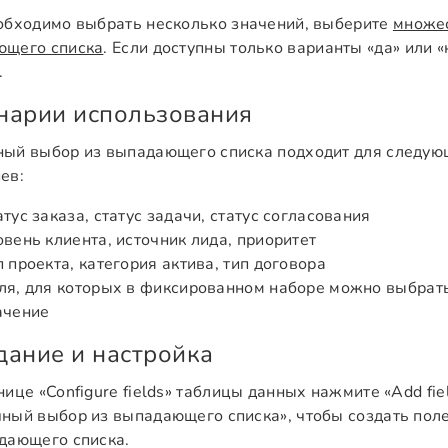
обходимо выбрать несколько значений, выберите
множе
ющего списка
. Если доступны только варианты «да» или «
.
нарии использования
ый выбор из выпадающего списка подходит для следую
ев:
атус заказа, статус задачи, статус согласования
овень клиента, источник лида, приоритет
п проекта, категория актива, тип договора
ля, для которых в фиксированном наборе можно выбрать
ачение
дание и настройка
нице «Configure fields» таблицы данных нажмите «Add fie
ный выбор из выпадающего списка», чтобы создать пол
дающего списка.