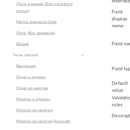
interfac
Дата и время (без часового
пояса)
Field
display
Метка времени Unix
name
Дата (без времени)
Field n
Время
Типы связей
Введение
Field ty
Один к одному
Default
Один ко многим
value
Validati
Многие к одному
rules
Многие ко многим
Descript
Многие ко многим (массив)