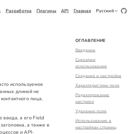
о
Разработка
Плагины
API
Главная
Русский
ОГЛАВЛЕНИЕ
Введение
Сценарии
использования
Создание и настройка
сто используемое
Характеристики поля
данных длиной не
Редактирование
 контактного лица,
настроек
Удаление поля
 ввода, а его Field
Использование в
 заголовка, а также в
настройках страниц
оцессов и API-