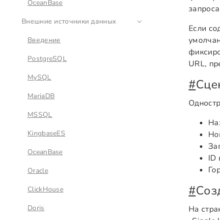
OceanBase
запроса
Внешние источники данных
Если со
умолча
Введение
фиксиро
PostgreSQL
URL, пр
MySQL
#
Сце
MariaDB
Одностр
MSSQL
На
KingbaseES
Но
За
OceanBase
ID
Го
Oracle
#
Соз
ClickHouse
Doris
На стра