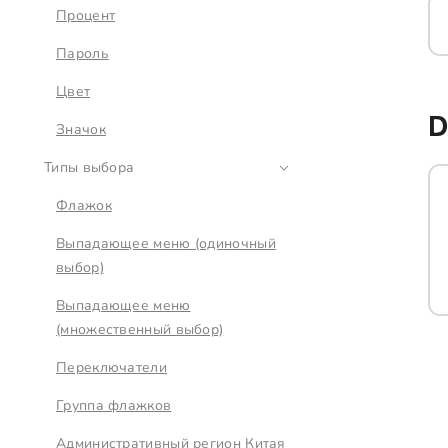
Процент
Пароль
Цвет
Значок
Типы выбора
Флажок
Выпадающее меню (одиночный
выбор)
Выпадающее меню
(множественный выбор)
Переключатели
Группа флажков
Административный регион Китая