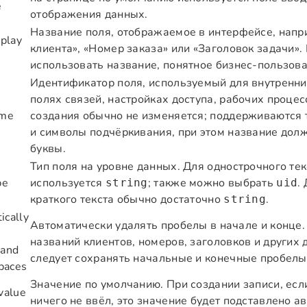
e
отображения данных.
Название поля, отображаемое в интерфейсе, нап
splay
клиента», «Номер заказа» или «Заголовок задачи».
использовать название, понятное бизнес-пользов
Идентификатор поля, используемый для внутренних
полях связей, настройках доступа, рабочих процесс
ame
создания обычно не изменяется; поддерживаются 
и символы подчёркивания, при этом название долж
буквы.
Тип поля на уровне данных. Для однострочного те
pe
используется
; также можно выбрать
.
string
uid
краткого текста обычно достаточно
.
string
ically
Автоматически удалять пробелы в начале и конце.
названий клиентов, номеров, заголовков и других 
 and
следует сохранять начальные и конечные пробелы
spaces
Значение по умолчанию. При создании записи, есл
value
ничего не ввёл, это значение будет подставлено а