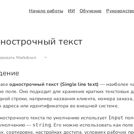
Начало работы
ИИ
Обучение
Руководств
нострочный текст
ировать Markdown
дение
Base
однострочный текст (Single line text)
— наиболее ча
ое поле. Оно подходит для хранения кратких текстовых 
дной строки, например названия клиента, номера заказа,
о адреса или идентификатора во внешней системе.
нострочного текста по умолчанию использует
поле
Input
 умолчанию —
. Его можно использовать как поле
string
х, сортировке, настройках доступа, условиях рабочих пр