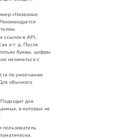
ример «Название
 Рекомендуется
ателям.
 ссылок в API,
ах и т. д. После
только буквы, цифры
но начинаться с
кста по умолчанию
 Для обычного
 Подходит для
данных, в которых не
.
и пользователь
втоматически.