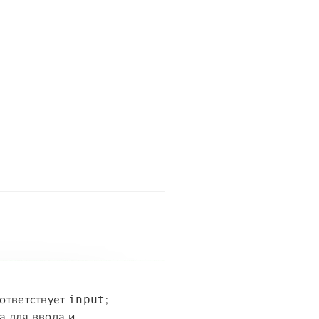
оответствует
;
input
а для ввода и