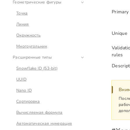
Геометрические фигуры
Primary
Точка
Линия
Unique
Окружность
Многоугольник
Validati
rules
Расширенные типы
Descript
Snowflake ID (53-bit)
UUID
Вни
Nano ID
После
Сортировка
рабоч
допол
Вычисляемая формула
Автоматическая нумерация