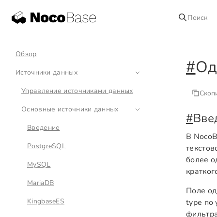
Поиск
Обзор
#
Од
Источники данных
Управление источниками данных
Скоп
Основные источники данных
#
Вве
Введение
В Noco
PostgreSQL
текстов
более о
MySQL
кратког
MariaDB
Поле од
KingbaseES
type по
фильтра