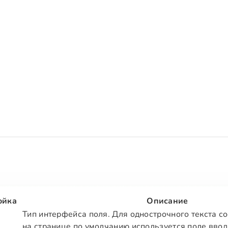
ойка
Описание
Тип интерфейса поля. Для однострочного текста с
на странице по умолчанию используется поле ввод