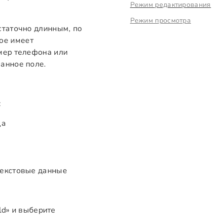
Режим редактирования
Режим просмотра
статочно длинным, по
ое имеет
мер телефона или
анное поле.
:
ца
 текстовые данные
ld» и выберите