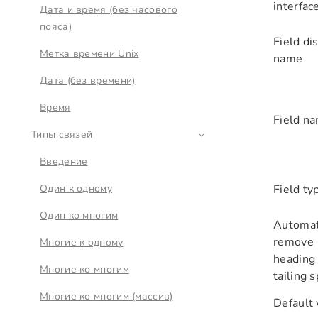
interfac
Дата и время (без часового
пояса)
Field di
Метка времени Unix
name
Дата (без времени)
Время
Field n
Типы связей
Введение
Один к одному
Field ty
Один ко многим
Automat
remove
Многие к одному
heading
Многие ко многим
tailing 
Многие ко многим (массив)
Default 