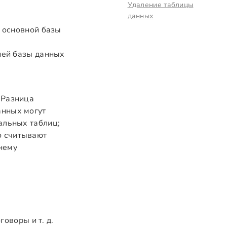
Удаление таблицы
данных
 основной базы
ней базы данных
 Разница
анных могут
альных таблиц;
о считывают
нему
оворы и т. д.