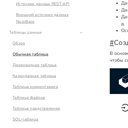
Да
Источник данных REST API
Да
Внешний источник данных
Да
NocoBase
д.
Ос
Таблицы данных
#
Соз
Обзор
В основ
Обычная таблица
чтобы с
Древовидная таблица
Календарная таблица
Таблица комментариев
Таблица файлов
Таблица представления
SQL-таблица