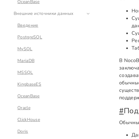
OceanBase
Но
Внешние источники данных
Су
Введение
да
Су
PostgreSQL
Ре
Та
MySQL
В NocoB
MariaDB
заключа
MSSQL
создава
обычные
KingbaseES
существ
OceanBase
поддерж
Oracle
#
Под
ClickHouse
Обычные
Doris
Да