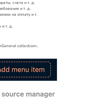
аты, счета и т. д.
ебования и т. д.
явки на оплату и т.
и т. д.
General collection»,