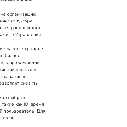
азвание должно
 на организацию
няет структуру
ется распределять
ами», «Управление
кие данные хранятся
ми бизнес-
ее сопровождение.
биении данных в
тва записей.
озволяет снизить
жно выбрать,
такие как ID, время
й пользователь. Для
 поля.