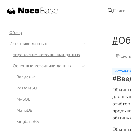
Поиск
Обзор
#
Об
Источники данных
Управление источниками данных
Скоп
Основные источники данных
Источник
#
Вве
Введение
PostgreSQL
Обычные
для хра
MySQL
отчётов
MariaDB
предъяв
обычную
KingbaseES
Обычные