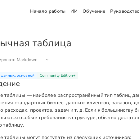
Начало работы
ИИ
Обучение
Руководств
ычная таблица
ировать Markdown
 данных: основной
Community Edition
+
дение
 таблицы — наиболее распространённый тип таблиц да
нения стандартных бизнес-данных: клиентов, заказов, до
 о расходах, проектов, задач и т. д. Если к большинству 
ляются особые требования к структуре, обычно достато
 таблицу.
 таблицы могут поступать из следующих источников: