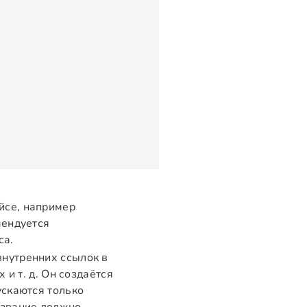
йсе, например
мендуется
са.
нутренних ссылок в
 и т. д. Он создаётся
ускаются только