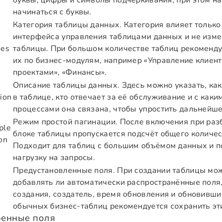
буквы, цифры и символы подчёркивания, при этом н
начинаться с буквы.
Категория таблицы данных. Категория влияет только
интерфейса управления таблицами данных и не изме
ies
таблицы. При большом количестве таблиц рекоменду
их по бизнес-модулям, например «Управление клиент
проектами», «Финансы».
Описание таблицы данных. Здесь можно указать, ка
ion
в таблице, кто отвечает за её обслуживание и с каки
процессами она связана, чтобы упростить дальнейш
Режим простой пагинации. После включения при раз
ple
блоке таблицы пропускается подсчёт общего количес
on
Подходит для таблиц с большим объёмом данных и п
нагрузку на запросы.
Предустановленные поля. При создании таблицы мо
добавлять ли автоматически распространённые поля, 
создания, создатель, время обновления и обновивши
обычных бизнес-таблиц рекомендуется сохранить эти
оенные поля