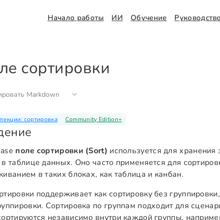
Начало работы
ИИ
Обучение
Руководств
ле сортировки
ировать Markdown
лекции: сортировка
Community Edition
+
дение
Base
поле сортировки (Sort)
используется для хранения 
 в таблице данных. Оно часто применяется для сортиров
киванием в таких блоках, как таблица и канбан.
ртировки поддерживает как сортировку без группировки,
руппировки. Сортировка по группам подходит для сценар
сортируются независимо внутри каждой группы, наприме