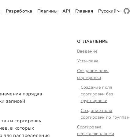
о
Разработка
Плагины
API
Главная
Русский
ОГЛАВЛЕНИЕ
Введение
Установка
Создание поля
сортировки
Создание поля
значения порядка
сортировки без
ки записей
группировки
Создание поля
сортировки по группам
 так и сортировку
Сортировка
иев, в которых
перетаскиванием
р для распределения