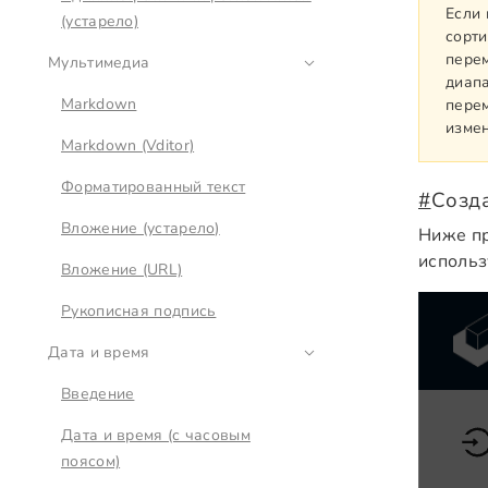
Если 
(устарело)
сорти
перем
Мультимедиа
диапа
Markdown
перем
изме
Markdown (Vditor)
Форматированный текст
#
Созда
Вложение (устарело)
Ниже пр
использ
Вложение (URL)
Рукописная подпись
Дата и время
Введение
Дата и время (с часовым
поясом)