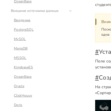
OceanBase
студент
Внешние источники данных
Введение
Вни
Поско
PostgreSQL
одна 
MySQL
MariaDB
#
Уст
MSSQL
Поле со
установ
KingbaseES
#
Соз
OceanBase
Oracle
На стра
«Сортир
ClickHouse
Doris