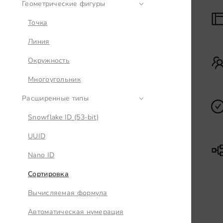
Геометрические фигуры
Точка
Линия
Окружность
Многоугольник
Расширенные типы
Snowflake ID (53-bit)
UUID
Nano ID
Сортировка
Вычисляемая формула
Автоматическая нумерация