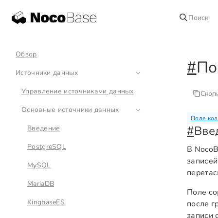
Поиск
Обзор
#
По
Источники данных
Управление источниками данных
Скоп
Основные источники данных
Поле кол
#
Вве
Введение
PostgreSQL
В Noco
записей
MySQL
перетас
MariaDB
Поле со
KingbaseES
после г
записи 