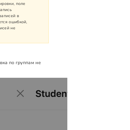
ировки, поле
запись
записей в
ется ошибкой,
исей не
овка по группам не