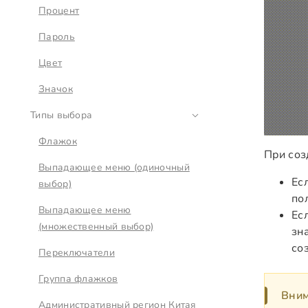
Процент
Пароль
Цвет
Значок
Типы выбора
Флажок
При соз
Выпадающее меню (одиночный
Ес
выбор)
по
Выпадающее меню
Ес
(множественный выбор)
зн
со
Переключатели
Группа флажков
Вни
Административный регион Китая