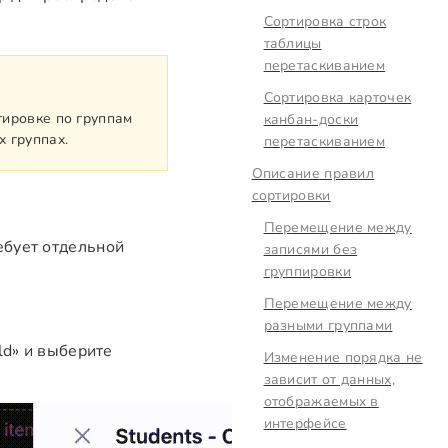
Сортировка строк
таблицы
перетаскиванием
Сортировка карточек
тировке по группам
канбан-доски
х группах.
перетаскиванием
Описание правил
сортировки
Перемещение между
ебует отдельной
записями без
группировки
Перемещение между
разными группами
ld» и выберите
Изменение порядка не
зависит от данных,
отображаемых в
интерфейсе