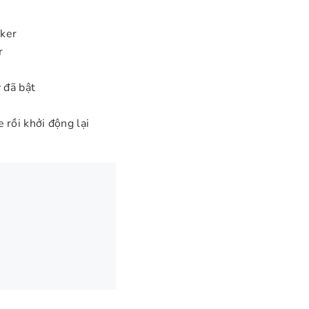
cker
r
 đã bật
rồi khởi động lại