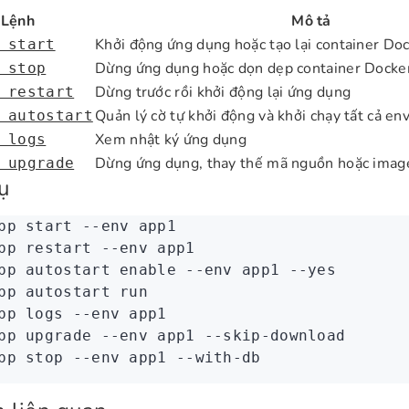
Lệnh
Mô tả
Khởi động ứng dụng hoặc tạo lại container Do
 start
Dừng ứng dụng hoặc dọn dẹp container Docke
 stop
Dừng trước rồi khởi động lại ứng dụng
 restart
Quản lý cờ tự khởi động và khởi chạy tất cả env
 autostart
Xem nhật ký ứng dụng
 logs
Dừng ứng dụng, thay thế mã nguồn hoặc image 
 upgrade
ụ
pp
 start
 --env
 app1
pp
 restart
 --env
 app1
pp
 autostart
 enable
 --env
 app1
 --yes
pp
 autostart
 run
pp
 logs
 --env
 app1
pp
 upgrade
 --env
 app1
 --skip-download
pp
 stop
 --env
 app1
 --with-db