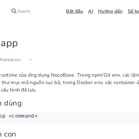
Bắt đầu
AI
Hướng dẫn
Sổ t
Search
 app
 Markdown
runtime của ứng dụng NocoBase. Trong npm/Git env, các lện
g thư mục mã nguồn cục bộ; trong Docker env, các container 
 cấu hình đã lưu.
h dùng
pp
 <
comman
d
>
h con