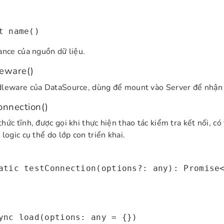
t name()
ance của nguồn dữ liệu.
eware()
leware của DataSource, dùng để mount vào Server để nhận 
onnection()
hức tĩnh, được gọi khi thực hiện thao tác kiểm tra kết nối, c
 logic cụ thể do lớp con triển khai.
atic testConnection(options?: any): Promise
)
ync load(options: any = {})