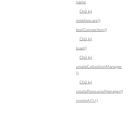
name
Chữ ký
middleware()
testConnection()
Chữ ký
load()
Chữ ký
createCollectionManager
()
Chữ ký
createResourceManager()
createACL()