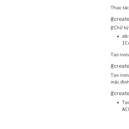
Thao tác
#
creat
#
Chữ ký
ab
IC
Tạo inst
#
creat
Tạo inst
mặc địn
#
creat
Tạo
AC