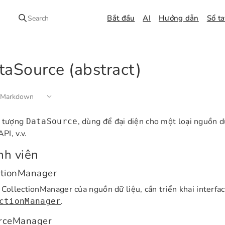
Bắt đầu
AI
Hướng dẫn
Sổ t
Search
taSource (abstract)
 Markdown
u tượng
, dùng để đại diện cho một loại nguồn dữ
DataSource
API, v.v.
nh viên
ctionManager
 CollectionManager của nguồn dữ liệu, cần triển khai interfa
.
ctionManager
rceManager