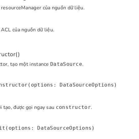
 resourceManager của nguồn dữ liệu.
 ACL của nguồn dữ liệu.
ructor()
tor, tạo một instance
.
DataSource
nstructor(options: DataSourceOptions)
 tạo, được gọi ngay sau
.
constructor
it(options: DataSourceOptions)