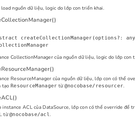
 load nguồn dữ liệu, logic do lớp con triển khai.
eCollectionManager()
stract createCollectionManager(options?: an
ollectionManager
ance CollectionManager của nguồn dữ liệu, logic do lớp con t
eResourceManager()
ance ResourceManager của nguồn dữ liệu, lớp con có thể over
h tạo
từ
.
ResourceManager
@nocobase/resourcer
eACL()
 instance ACL của DataSource, lớp con có thể override để tr
từ
.
L
@nocobase/acl