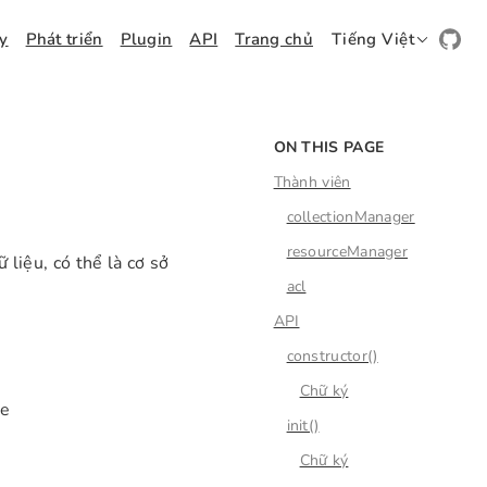
ay
Phát triển
Plugin
API
Trang chủ
Tiếng Việt
ON THIS PAGE
Thành viên
collectionManager
resourceManager
 liệu, có thể là cơ sở
acl
API
constructor()
Chữ ký
ce
init()
Chữ ký