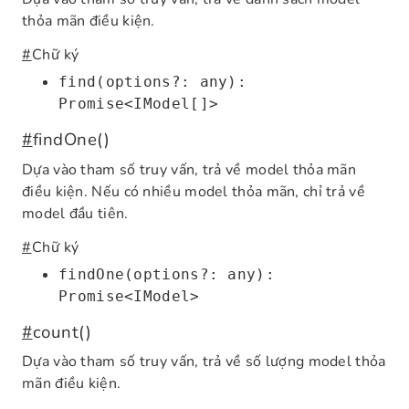
thỏa mãn điều kiện.
#
Chữ ký
find(options?: any):
Promise<IModel[]>
#
findOne()
Dựa vào tham số truy vấn, trả về model thỏa mãn
điều kiện. Nếu có nhiều model thỏa mãn, chỉ trả về
model đầu tiên.
#
Chữ ký
findOne(options?: any):
Promise<IModel>
#
count()
Dựa vào tham số truy vấn, trả về số lượng model thỏa
mãn điều kiện.