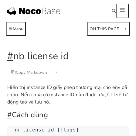
Menu
ON THIS PAGE
#
nb license id
Copy Markdown
Hiển thị instance ID giấy phép thương mại cho env đã
chọn. Nếu chưa có instance ID nào được lưu, CLI sẽ tự
động tạo và lưu nó.
#
Cách dùng
nb
 license
 id
 [flags]