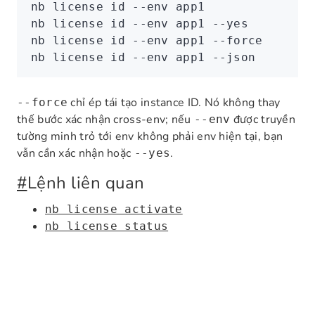
nb
 license
 id
 --env
 app1
nb
 license
 id
 --env
 app1
 --yes
nb
 license
 id
 --env
 app1
 --force
nb
 license
 id
 --env
 app1
 --json
chỉ ép tái tạo instance ID. Nó không thay
--force
thế bước xác nhận cross-env; nếu
được truyền
--env
tường minh trỏ tới env không phải env hiện tại, bạn
vẫn cần xác nhận hoặc
.
--yes
#
Lệnh liên quan
nb license activate
nb license status