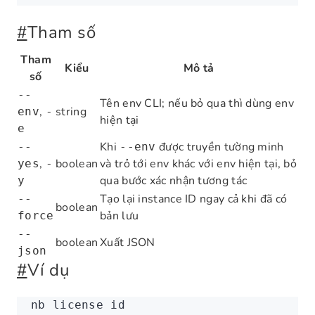
#
Tham số
Tham
Kiểu
Mô tả
số
--
Tên env CLI; nếu bỏ qua thì dùng env
,
string
env
-
hiện tại
e
Khi
được truyền tường minh
--
--env
,
boolean
và trỏ tới env khác với env hiện tại, bỏ
yes
-
qua bước xác nhận tương tác
y
Tạo lại instance ID ngay cả khi đã có
--
boolean
bản lưu
force
--
boolean
Xuất JSON
json
#
Ví dụ
nb
 license
 id