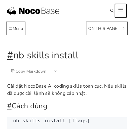
Menu
ON THIS PAGE
#
nb skills install
Copy Markdown
Cài đặt NocoBase AI coding skills toàn cục. Nếu skills
đã được cài, lệnh sẽ không cập nhật.
#
Cách dùng
nb
 skills
 install
 [flags]