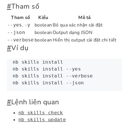
#
Tham số
Tham số
Kiểu
Mô tả
,
boolean
Bỏ qua xác nhận cài đặt
--yes
-y
boolean
Output dạng JSON
--json
boolean
Hiển thị output cài đặt chi tiết
--verbose
#
Ví dụ
nb
 skills
 install
nb
 skills
 install
 --yes
nb
 skills
 install
 --verbose
nb
 skills
 install
 --json
#
Lệnh liên quan
nb skills check
nb skills update