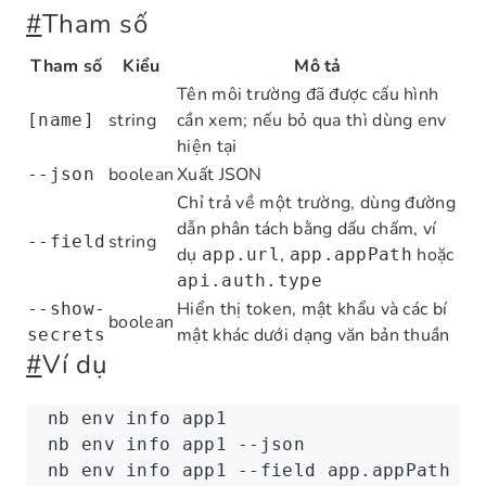
#
Tham số
Tham số
Kiểu
Mô tả
Tên môi trường đã được cấu hình
string
cần xem; nếu bỏ qua thì dùng env
[name]
hiện tại
boolean
Xuất JSON
--json
Chỉ trả về một trường, dùng đường
dẫn phân tách bằng dấu chấm, ví
string
--field
dụ
,
hoặc
app.url
app.appPath
api.auth.type
Hiển thị token, mật khẩu và các bí
--show-
boolean
mật khác dưới dạng văn bản thuần
secrets
#
Ví dụ
nb
 env
 info
 app1
nb
 env
 info
 app1
 --json
nb
 env
 info
 app1
 --field
 app.appPath