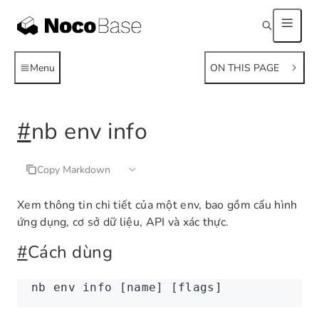
Menu
ON THIS PAGE
#
nb env info
Copy Markdown
Xem thông tin chi tiết của một env, bao gồm cấu hình
ứng dụng, cơ sở dữ liệu, API và xác thực.
#
Cách dùng
nb
 env
 info
 [name] [flags]