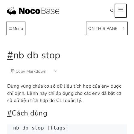
Menu
ON THIS PAGE
#
nb db stop
Copy Markdown
Dừng vùng chứa cơ sở dữ liệu tích hợp của env được
chỉ định. Lệnh này chỉ áp dụng cho các env đã bật cơ
sở dữ liệu tích hợp do CLI quản lý.
#
Cách dùng
nb
 db
 stop
 [flags]