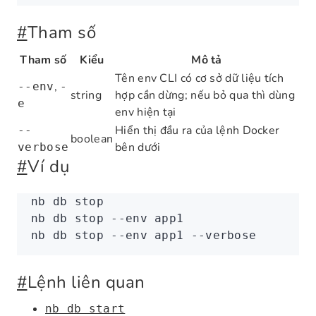
#
Tham số
Tham số
Kiểu
Mô tả
Tên env CLI có cơ sở dữ liệu tích
,
--env
-
string
hợp cần dừng; nếu bỏ qua thì dùng
e
env hiện tại
Hiển thị đầu ra của lệnh Docker
--
boolean
bên dưới
verbose
#
Ví dụ
nb
 db
 stop
nb
 db
 stop
 --env
 app1
nb
 db
 stop
 --env
 app1
 --verbose
#
Lệnh liên quan
nb db start