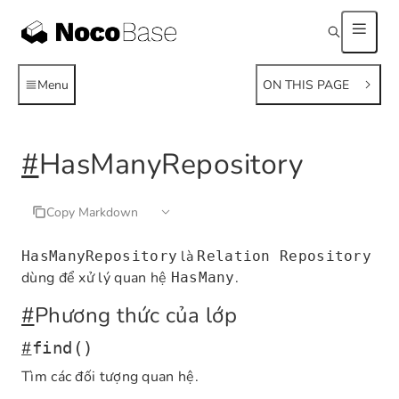
Menu
ON THIS PAGE
#
HasManyRepository
Copy Markdown
là
HasManyRepository
Relation Repository
dùng để xử lý quan hệ
.
HasMany
#
Phương thức của lớp
#
find()
Tìm các đối tượng quan hệ.