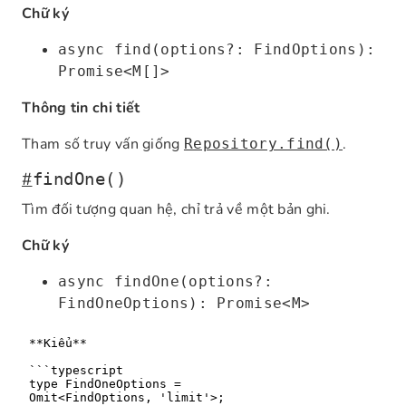
Chữ ký
async find(options?: FindOptions):
Promise<M[]>
Thông tin chi tiết
Tham số truy vấn giống
.
Repository.find()
#
findOne()
Tìm đối tượng quan hệ, chỉ trả về một bản ghi.
Chữ ký
async findOne(options?:
FindOneOptions): Promise<M>