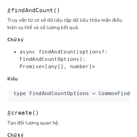
#
findAndCount()
Truy vấn từ cơ sở dữ liệu tập dữ liệu thỏa mãn điều
kiện cụ thể và số lượng kết quả.
Chữ ký
async findAndCount(options?:
FindAndCountOptions):
Promise<[any[], number]>
Kiểu
type
 FindAndCountOptions
 =
 CommonFindOp
#
create()
Tạo đối tượng quan hệ.
Chữ ký