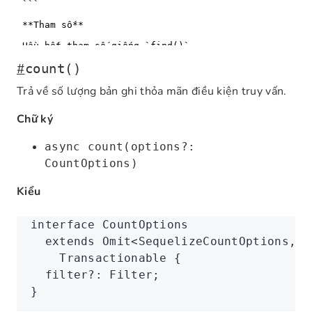
#
count()
Trả về số lượng bản ghi thỏa mãn điều kiện truy vấn.
Chữ ký
async count(options?:
CountOptions)
Kiểu
interface
 CountOptions
  extends
 Omit
<
SequelizeCountOptions
,
 '
    Transactionable
 {
  filter
?:
 Filter
;
}