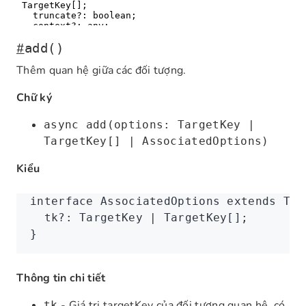
#
add()
Thêm quan hệ giữa các đối tượng.
Chữ ký
async add(options: TargetKey |
TargetKey[] | AssociatedOptions)
Kiểu
interface
 AssociatedOptions
 extends
 Tra
  tk
?:
 TargetKey
 |
 TargetKey
[];
}
Thông tin chi tiết
- Giá trị targetKey của đối tượng quan hệ, có
tk