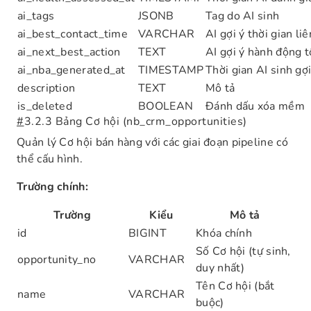
ai_tags
JSONB
Tag do AI sinh
ai_best_contact_time
VARCHAR
AI gợi ý thời gian li
ai_next_best_action
TEXT
AI gợi ý hành động t
ai_nba_generated_at
TIMESTAMP
Thời gian AI sinh gợi
description
TEXT
Mô tả
is_deleted
BOOLEAN
Đánh dấu xóa mềm
#
3.2.3 Bảng Cơ hội (nb_crm_opportunities)
Quản lý Cơ hội bán hàng với các giai đoạn pipeline có
thể cấu hình.
Trường chính:
Trường
Kiểu
Mô tả
id
BIGINT
Khóa chính
Số Cơ hội (tự sinh,
opportunity_no
VARCHAR
duy nhất)
Tên Cơ hội (bắt
name
VARCHAR
buộc)