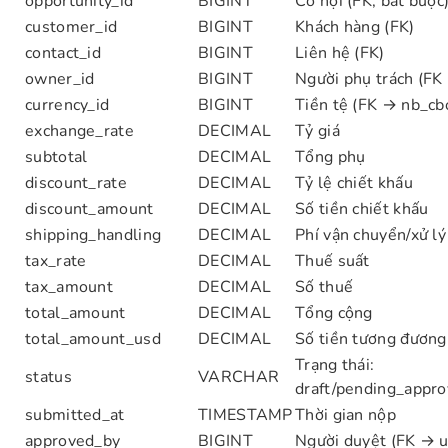
opportunity_id
BIGINT
Cơ hội (FK, bắt buộc
customer_id
BIGINT
Khách hàng (FK)
contact_id
BIGINT
Liên hệ (FK)
owner_id
BIGINT
Người phụ trách (FK
currency_id
BIGINT
Tiền tệ (FK → nb_cb
exchange_rate
DECIMAL
Tỷ giá
subtotal
DECIMAL
Tổng phụ
discount_rate
DECIMAL
Tỷ lệ chiết khấu
discount_amount
DECIMAL
Số tiền chiết khấu
shipping_handling
DECIMAL
Phí vận chuyển/xử lý
tax_rate
DECIMAL
Thuế suất
tax_amount
DECIMAL
Số thuế
total_amount
DECIMAL
Tổng cộng
total_amount_usd
DECIMAL
Số tiền tương đươn
Trạng thái:
status
VARCHAR
draft/pending_appro
submitted_at
TIMESTAMP
Thời gian nộp
approved_by
BIGINT
Người duyệt (FK → u