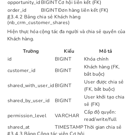
opportunity_id
BIGINT
Cơ hội liên kết (FK)
order_id
BIGINT
Đơn hàng liên kết (FK)
#
3.4.2 Bảng chia sẻ Khách hàng
(nb_crm_customer_shares)
Hiện thực hóa cộng tác đa người và chia sẻ quyền của
Khách hàng.
Trường
Kiểu
Mô tả
id
BIGINT
Khóa chính
Khách hàng (FK,
customer_id
BIGINT
bắt buộc)
User được chia sẻ
shared_with_user_id
BIGINT
(FK, bắt buộc)
User khởi tạo chia
shared_by_user_id
BIGINT
sẻ (FK)
Cấp độ quyền:
permission_level
VARCHAR
read/write/full
shared_at
TIMESTAMP
Thời gian chia sẻ
#
3.4.3 Bảng Cộng tác viên Cơ hội