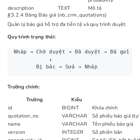
probability
description
TEXT
Mô tả
#
3.2.4 Bảng Báo giá (nb_crm_quotations)
Quản lý báo giá hỗ trợ đa tiền tệ và quy trình duyệt.
Quy trình trạng thái:
Nháp → Chờ duyệt → Đã duyệt → Đã gửi → 
           ↓
       Bị bác → Sửa → Nháp
Trường chính:
Trường
Kiểu
id
BIGINT
Khóa chính
quotation_no
VARCHAR
Số phiếu báo giá (tự
name
VARCHAR
Tên phiếu báo giá
version
INTEGER
Số phiên bản