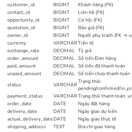
customer_id
BIGINT
Khách hàng (FK)
contact_id
BIGINT
Liên hệ (FK)
opportunity_id
BIGINT
Cơ hội (FK)
quotation_id
BIGINT
Báo giá (FK)
owner_id
BIGINT
Người phụ trách (FK → u
currency
VARCHAR
Tiền tệ
exchange_rate
DECIMAL
Tỷ giá
order_amount
DECIMAL
Số tiền Đơn hàng
paid_amount
DECIMAL
Số tiền đã thanh toán
unpaid_amount
DECIMAL
Số tiền chưa thanh toán
Trạng thái:
status
VARCHAR
pending/confirmed/in_pr
payment_status
VARCHAR
Trạng thái thanh toán: un
order_date
DATE
Ngày đặt hàng
delivery_date
DATE
Ngày giao dự kiến
actual_delivery_date
DATE
Ngày giao thực tế
shipping_address
TEXT
Địa chỉ giao hàng