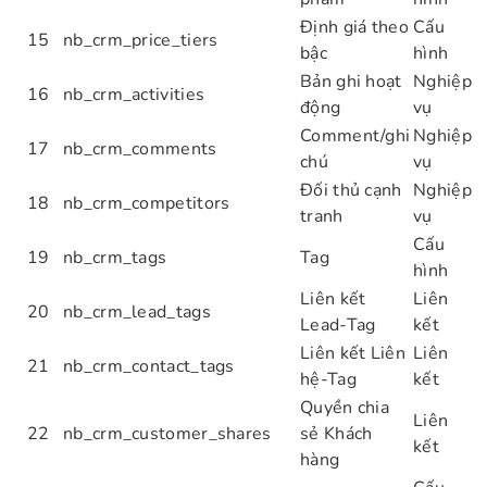
Định giá theo
Cấu
15
nb_crm_price_tiers
bậc
hình
Bản ghi hoạt
Nghiệp
16
nb_crm_activities
động
vụ
Comment/ghi
Nghiệp
17
nb_crm_comments
chú
vụ
Đối thủ cạnh
Nghiệp
18
nb_crm_competitors
tranh
vụ
Cấu
19
nb_crm_tags
Tag
hình
Liên kết
Liên
20
nb_crm_lead_tags
Lead-Tag
kết
Liên kết Liên
Liên
21
nb_crm_contact_tags
hệ-Tag
kết
Quyền chia
Liên
22
nb_crm_customer_shares
sẻ Khách
kết
hàng