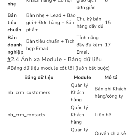
Khách hàng + Cơ hội
giao dịch
6
nhẹ
đơn giản
Bản
Bản nhẹ + Lead + Báo
Chu kỳ bán
tiêu
giá + Đơn hàng + Sản
15
hàng đầy đủ
chuẩn
phẩm
Bản
Tính năng
Bản tiêu chuẩn + Tích
doanh
đầy đủ kèm
17
hợp Email
nghiệp
Email
#
2.4 Ánh xạ Module - Bảng dữ liệu
#
Bảng dữ liệu module cốt lõi (luôn bắt buộc)
Bảng dữ liệu
Module
Mô tả
Quản lý
Bản ghi Khách
nb_crm_customers
Khách
hàng/công ty
hàng
Quản lý
nb_crm_contacts
Khách
Liên hệ
hàng
Quản lý
Quyền chia sẻ