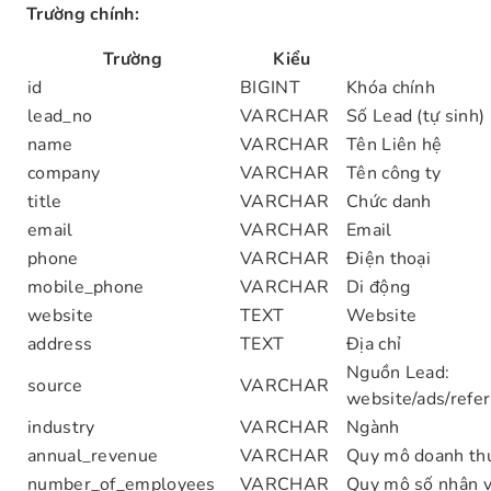
Trường chính:
Trường
Kiểu
id
BIGINT
Khóa chính
lead_no
VARCHAR
Số Lead (tự sinh)
name
VARCHAR
Tên Liên hệ
company
VARCHAR
Tên công ty
title
VARCHAR
Chức danh
email
VARCHAR
Email
phone
VARCHAR
Điện thoại
mobile_phone
VARCHAR
Di động
website
TEXT
Website
address
TEXT
Địa chỉ
Nguồn Lead:
source
VARCHAR
website/ads/refer
industry
VARCHAR
Ngành
annual_revenue
VARCHAR
Quy mô doanh th
number_of_employees
VARCHAR
Quy mô số nhân v