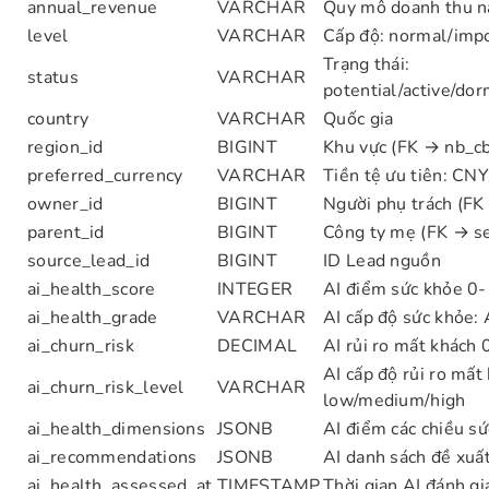
annual_revenue
VARCHAR
Quy mô doanh thu 
level
VARCHAR
Cấp độ: normal/impo
Trạng thái:
status
VARCHAR
potential/active/do
country
VARCHAR
Quốc gia
region_id
BIGINT
Khu vực (FK → nb_c
preferred_currency
VARCHAR
Tiền tệ ưu tiên: C
owner_id
BIGINT
Người phụ trách (FK
parent_id
BIGINT
Công ty mẹ (FK → se
source_lead_id
BIGINT
ID Lead nguồn
ai_health_score
INTEGER
AI điểm sức khỏe 0
ai_health_grade
VARCHAR
AI cấp độ sức khỏe:
ai_churn_risk
DECIMAL
AI rủi ro mất khác
AI cấp độ rủi ro mất
ai_churn_risk_level
VARCHAR
low/medium/high
ai_health_dimensions
JSONB
AI điểm các chiều s
ai_recommendations
JSONB
AI danh sách đề xuấ
ai_health_assessed_at
TIMESTAMP
Thời gian AI đánh gi