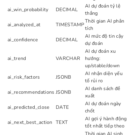
AI dự đoán tỷ lệ
ai_win_probability
DECIMAL
thắng
Thời gian AI phân
ai_analyzed_at
TIMESTAMP
tích
AI mức độ tin cậy
ai_confidence
DECIMAL
dự đoán
AI dự đoán xu
ai_trend
VARCHAR
hướng:
up/stable/down
AI nhận diện yếu
ai_risk_factors
JSONB
tố rủi ro
AI danh sách đề
ai_recommendations
JSONB
xuất
AI dự đoán ngày
ai_predicted_close
DATE
chốt
AI gợi ý hành động
ai_next_best_action
TEXT
tốt nhất tiếp theo
Thời gian AI sinh