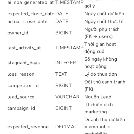
ai_nba_generated_at
TIMESTAMP
gợi ý
expected_close_date
DATE
Ngày chốt dự kiến
actual_close_date
DATE
Ngày chốt thực tế
Người phụ trách
owner_id
BIGINT
(FK → users)
Thời gian hoạt
last_activity_at
TIMESTAMP
động cuối
Số ngày không
stagnant_days
INTEGER
hoạt động
loss_reason
TEXT
Lý do thua đơn
Đối thủ cạnh tranh
competitor_id
BIGINT
(FK)
lead_source
VARCHAR
Nguồn Lead
ID chiến dịch
campaign_id
BIGINT
marketing
Doanh thu dự kiến
expected_revenue
DECIMAL
= amount ×