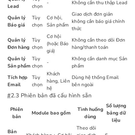
-
Không cần thu thập Lead
Lead
chọn
Giao dịch đơn giản
Quản lý
Tùy
Cơ hội,
không cần báo giá chính
Báo giá
chọn
Sản phẩm
thức
Cơ hội
Quản lý
Tùy
Không cần theo dõi Đơn
(hoặc Báo
Đơn hàng
chọn
hàng/thanh toán
giá)
Quản lý
Tùy
Không cần danh mục Sản
-
Sản phẩm
chọn
phẩm
Khách
Tích hợp
Tùy
Dùng hệ thống Email
hàng, Liên
Email
chọn
bên ngoài
hệ
#
2.3 Phiên bản đã cấu hình sẵn
Số lượng
Phiên
Tình huống
Module bao gồm
bảng dữ
bản
dùng
liệu
Theo dõi
Bản