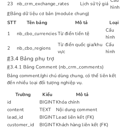
Cấu
23
nb_crm_exchange_rates
Lịch sử tỷ giá
hình
#
Bảng dữ liệu cơ bản (module chung)
STT
Tên bảng
Mô tả
Loại
Cấu
1
nb_cbo_currencies
Từ điển tiền tệ
hình
Từ điển quốc gia/khu
Cấu
2
nb_cbo_regions
vực
hình
#
3.4 Bảng phụ trợ
#
3.4.1 Bảng Comment (nb_crm_comments)
Bảng comment/ghi chú dùng chung, có thể liên kết
đến nhiều loại đối tượng nghiệp vụ.
Trường
Kiểu
Mô tả
id
BIGINT
Khóa chính
content
TEXT
Nội dung comment
lead_id
BIGINT
Lead liên kết (FK)
customer_id
BIGINT
Khách hàng liên kết (FK)