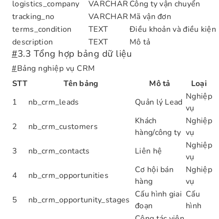
logistics_company
VARCHAR
Công ty vận chuyển
tracking_no
VARCHAR
Mã vận đơn
terms_condition
TEXT
Điều khoản và điều kiện
description
TEXT
Mô tả
#
3.3 Tổng hợp bảng dữ liệu
#
Bảng nghiệp vụ CRM
STT
Tên bảng
Mô tả
Loại
Nghiệp
1
nb_crm_leads
Quản lý Lead
vụ
Khách
Nghiệp
2
nb_crm_customers
hàng/công ty
vụ
Nghiệp
3
nb_crm_contacts
Liên hệ
vụ
Cơ hội bán
Nghiệp
4
nb_crm_opportunities
hàng
vụ
Cấu hình giai
Cấu
5
nb_crm_opportunity_stages
đoạn
hình
Cộng tác viên