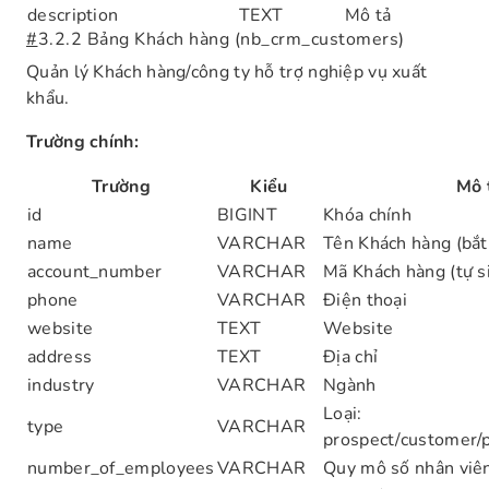
description
TEXT
Mô tả
#
3.2.2 Bảng Khách hàng (nb_crm_customers)
Quản lý Khách hàng/công ty hỗ trợ nghiệp vụ xuất
khẩu.
Trường chính:
Trường
Kiểu
Mô 
id
BIGINT
Khóa chính
name
VARCHAR
Tên Khách hàng (bắt
account_number
VARCHAR
Mã Khách hàng (tự s
phone
VARCHAR
Điện thoại
website
TEXT
Website
address
TEXT
Địa chỉ
industry
VARCHAR
Ngành
Loại:
type
VARCHAR
prospect/customer/p
number_of_employees
VARCHAR
Quy mô số nhân viê