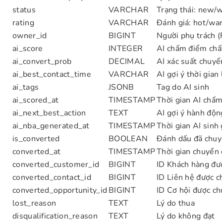
status
VARCHAR
Trạng thái: new/w
rating
VARCHAR
Đánh giá: hot/wa
owner_id
BIGINT
Người phụ trách 
ai_score
INTEGER
AI chấm điểm chấ
ai_convert_prob
DECIMAL
AI xác suất chuyể
ai_best_contact_time
VARCHAR
AI gợi ý thời gian
ai_tags
JSONB
Tag do AI sinh
ai_scored_at
TIMESTAMP
Thời gian AI chấ
ai_next_best_action
TEXT
AI gợi ý hành độn
ai_nba_generated_at
TIMESTAMP
Thời gian AI sinh 
is_converted
BOOLEAN
Đánh dấu đã chuy
converted_at
TIMESTAMP
Thời gian chuyển 
converted_customer_id
BIGINT
ID Khách hàng đư
converted_contact_id
BIGINT
ID Liên hệ được c
converted_opportunity_id
BIGINT
ID Cơ hội được ch
lost_reason
TEXT
Lý do thua
disqualification_reason
TEXT
Lý do không đạt