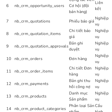
Liên
6
nb_crm_opportunity_users
Cơ hội (đội
kết
bán hàng)
Nghiệp
7
nb_crm_quotations
Phiếu báo giá
vụ
Chi tiết báo
Nghiệp
8
nb_crm_quotation_items
giá
vụ
Bản ghi
Nghiệp
9
nb_crm_quotation_approvals
duyệt
vụ
Nghiệp
10
nb_crm_orders
Đơn hàng
vụ
Chi tiết Đơn
Nghiệp
11
nb_crm_order_items
hàng
vụ
Bản ghi thu
Nghiệp
12
nb_crm_payments
hồi công nợ
vụ
Danh mục
Nghiệp
13
nb_crm_products
Sản phẩm
vụ
Phân loại Sản
Cấu
14
nb_crm_product_categories
phẩm
hình