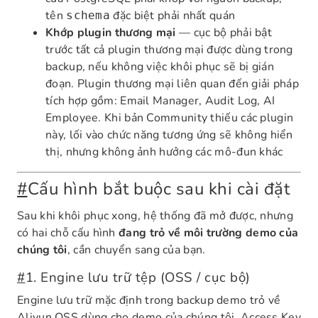
tên
đặc biệt phải nhất quán
schema
Khớp plugin thương mại
— cục bộ phải bật
trước tất cả plugin thương mại được dùng trong
backup, nếu không việc khôi phục sẽ bị gián
đoạn. Plugin thương mại liên quan đến giải pháp
tích hợp gồm: Email Manager, Audit Log, AI
Employee. Khi bản Community thiếu các plugin
này, lối vào chức năng tương ứng sẽ không hiển
thị, nhưng không ảnh hưởng các mô-đun khác
#
Cấu hình bắt buộc sau khi cài đặt
Sau khi khôi phục xong, hệ thống đã mở được, nhưng
có hai chỗ cấu hình
đang trỏ về môi trường demo của
chúng tôi
, cần chuyển sang của bạn.
#
1. Engine lưu trữ tệp (OSS / cục bộ)
Engine lưu trữ mặc định trong backup demo trỏ về
Aliyun OSS dùng cho demo của chúng tôi, Access Key