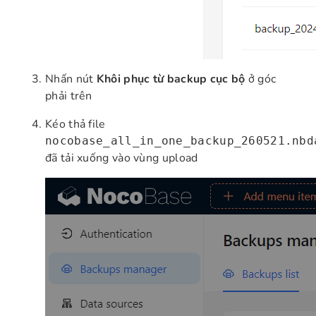
Nhấn nút
Khôi phục từ backup cục bộ
ở góc
phải trên
Kéo thả file
nocobase_all_in_one_backup_260521.nbd
đã tải xuống vào vùng upload