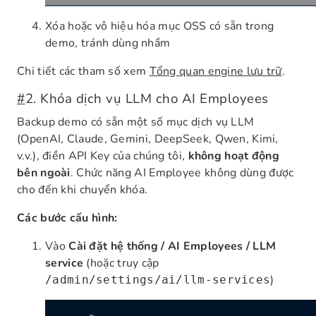
Xóa hoặc vô hiệu hóa mục OSS có sẵn trong
demo, tránh dùng nhầm
Chi tiết các tham số xem
Tổng quan engine lưu trữ
.
#
2. Khóa dịch vụ LLM cho AI Employees
Backup demo có sẵn một số mục dịch vụ LLM
(OpenAI, Claude, Gemini, DeepSeek, Qwen, Kimi,
v.v.), điền API Key của chúng tôi,
không hoạt động
bên ngoài
. Chức năng AI Employee không dùng được
cho đến khi chuyển khóa.
Các bước cấu hình:
Vào
Cài đặt hệ thống / AI Employees / LLM
service
(hoặc truy cập
)
/admin/settings/ai/llm-services