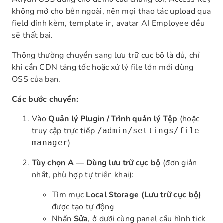
không mở cho bên ngoài, nên mọi thao tác upload qua
field đính kèm, template in, avatar AI Employee đều
sẽ thất bại.
Thông thường chuyển sang lưu trữ cục bộ là đủ, chỉ
khi cần CDN tăng tốc hoặc xử lý file lớn mới dùng
OSS của bạn.
Các bước chuyển:
Vào
Quản lý Plugin / Trình quản lý Tệp
(hoặc
truy cập trực tiếp
/admin/settings/file-
)
manager
Tùy chọn A — Dùng lưu trữ cục bộ
(đơn giản
nhất, phù hợp tự triển khai):
Tìm mục
Local Storage (Lưu trữ cục bộ)
được tạo tự động
Nhấn
Sửa
, ở dưới cùng panel cấu hình tick