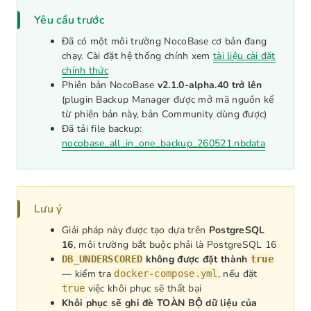
Yêu cầu trước
Đã có một môi trường NocoBase cơ bản đang
chạy. Cài đặt hệ thống chính xem
tài liệu cài đặt
chính thức
Phiên bản NocoBase
v2.1.0-alpha.40 trở lên
(plugin Backup Manager được mở mã nguồn kể
từ phiên bản này, bản Community dùng được)
Đã tải file backup:
nocobase_all_in_one_backup_260521.nbdata
Lưu ý
Giải pháp này được tạo dựa trên
PostgreSQL
16
, môi trường bắt buộc phải là PostgreSQL 16
không được đặt thành
DB_UNDERSCORED
true
— kiểm tra
, nếu đặt
docker-compose.yml
việc khôi phục sẽ thất bại
true
Khôi phục sẽ ghi đè TOÀN BỘ dữ liệu của