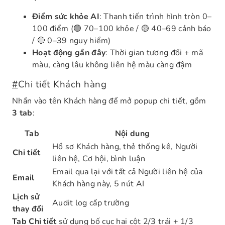
Điểm sức khỏe AI
: Thanh tiến trình hình tròn 0–
100 điểm (🟢 70–100 khỏe / 🟡 40–69 cảnh báo
/ 🔴 0–39 nguy hiểm)
Hoạt động gần đây
: Thời gian tương đối + mã
màu, càng lâu không liên hệ màu càng đậm
#
Chi tiết Khách hàng
Nhấn vào tên Khách hàng để mở popup chi tiết, gồm
3 tab
:
Tab
Nội dung
Hồ sơ Khách hàng, thẻ thống kê, Người
Chi tiết
liên hệ, Cơ hội, bình luận
Email qua lại với tất cả Người liên hệ của
Email
Khách hàng này, 5 nút AI
Lịch sử
Audit log cấp trường
thay đổi
Tab Chi tiết
sử dụng bố cục hai cột 2/3 trái + 1/3