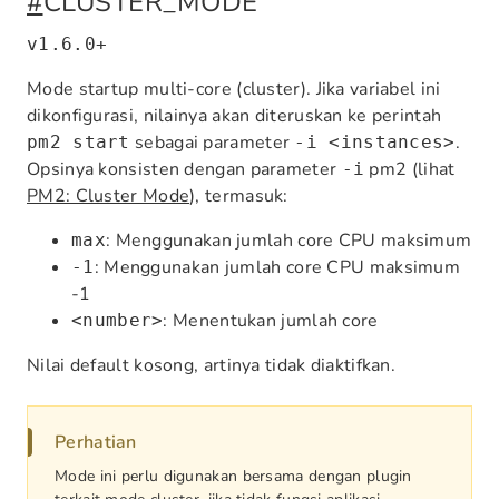
#
CLUSTER_MODE
v1.6.0+
Mode startup multi-core (cluster). Jika variabel ini
dikonfigurasi, nilainya akan diteruskan ke perintah
sebagai parameter
.
pm2 start
-i <instances>
Opsinya konsisten dengan parameter
pm2 (lihat
-i
PM2: Cluster Mode
), termasuk:
: Menggunakan jumlah core CPU maksimum
max
: Menggunakan jumlah core CPU maksimum
-1
-1
: Menentukan jumlah core
<number>
Nilai default kosong, artinya tidak diaktifkan.
Perhatian
Mode ini perlu digunakan bersama dengan plugin