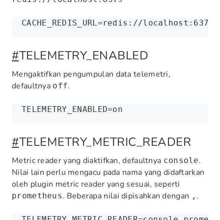
CACHE_REDIS_URL
=
redis://localhost:6379
#
TELEMETRY_ENABLED
Mengaktifkan pengumpulan data telemetri,
defaultnya
.
off
TELEMETRY_ENABLED
=
on
#
TELEMETRY_METRIC_READER
Metric reader yang diaktifkan, defaultnya
.
console
Nilai lain perlu mengacu pada nama yang didaftarkan
oleh plugin metric reader yang sesuai, seperti
. Beberapa nilai dipisahkan dengan
.
prometheus
,
TELEMETRY_METRIC_READER
=
console,prometh