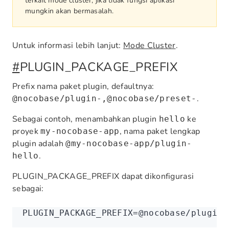
terkait mode cluster, jika tidak fungsi aplikasi
mungkin akan bermasalah.
Untuk informasi lebih lanjut:
Mode Cluster
.
#
PLUGIN_PACKAGE_PREFIX
Prefix nama paket plugin, defaultnya:
.
@nocobase/plugin-,@nocobase/preset-
Sebagai contoh, menambahkan plugin
ke
hello
proyek
, nama paket lengkap
my-nocobase-app
plugin adalah
@my-nocobase-app/plugin-
.
hello
PLUGIN_PACKAGE_PREFIX dapat dikonfigurasi
sebagai:
PLUGIN_PACKAGE_PREFIX
=
@nocobase/plugin-