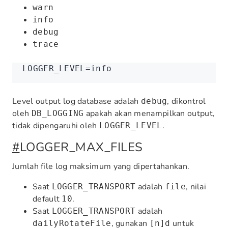
warn
info
debug
trace
LOGGER_LEVEL
=
info
Level output log database adalah
, dikontrol
debug
oleh
apakah akan menampilkan output,
DB_LOGGING
tidak dipengaruhi oleh
.
LOGGER_LEVEL
#
LOGGER_MAX_FILES
Jumlah file log maksimum yang dipertahankan.
Saat
adalah
, nilai
LOGGER_TRANSPORT
file
default
.
10
Saat
adalah
LOGGER_TRANSPORT
, gunakan
untuk
dailyRotateFile
[n]d