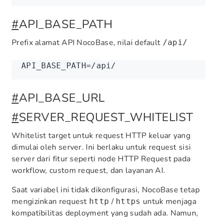
#
API_BASE_PATH
Prefix alamat API NocoBase, nilai default
/api/
API_BASE_PATH
=
/api/
#
API_BASE_URL
#
SERVER_REQUEST_WHITELIST
Whitelist target untuk request HTTP keluar yang
dimulai oleh server. Ini berlaku untuk request sisi
server dari fitur seperti node HTTP Request pada
workflow, custom request, dan layanan AI.
Saat variabel ini tidak dikonfigurasi, NocoBase tetap
mengizinkan request
/
untuk menjaga
http
https
kompatibilitas deployment yang sudah ada. Namun,