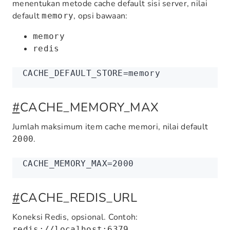
menentukan metode cache default sisi server, nilai
default
, opsi bawaan:
memory
memory
redis
CACHE_DEFAULT_STORE
=
memory
#
CACHE_MEMORY_MAX
Jumlah maksimum item cache memori, nilai default
.
2000
CACHE_MEMORY_MAX
=
2000
#
CACHE_REDIS_URL
Koneksi Redis, opsional. Contoh:
redis://localhost:6379