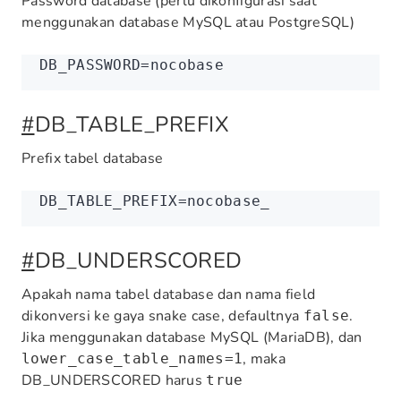
Password database (perlu dikonfigurasi saat
menggunakan database MySQL atau PostgreSQL)
DB_PASSWORD
=
nocobase
#
DB_TABLE_PREFIX
Prefix tabel database
DB_TABLE_PREFIX
=
nocobase_
#
DB_UNDERSCORED
Apakah nama tabel database dan nama field
dikonversi ke gaya snake case, defaultnya
.
false
Jika menggunakan database MySQL (MariaDB), dan
, maka
lower_case_table_names=1
DB_UNDERSCORED harus
true