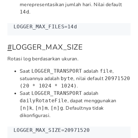
merepresentasikan jumlah hari. Nilai default
.
14d
LOGGER_MAX_FILES
=
14d
#
LOGGER_MAX_SIZE
Rotasi log berdasarkan ukuran.
Saat
adalah
,
LOGGER_TRANSPORT
file
satuannya adalah
, nilai default
byte
20971520
.
(20 * 1024 * 1024)
Saat
adalah
LOGGER_TRANSPORT
, dapat menggunakan
dailyRotateFile
,
,
. Defaultnya tidak
[n]k
[n]m
[n]g
dikonfigurasi.
LOGGER_MAX_SIZE
=
20971520